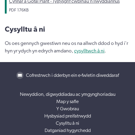
Cynnar a Gofal Plant - Tystysgrif cwblhau’n llwyddiannus
PDF
176KB
Cysylltu â ni
Os oes gennych gwestiwn neu os na allwch ddod o hyd i'r
hyn yr ydych yn edrych amdano,
cysylltwch â ni
.
Cofrestrwch i dderbyn ein e-fwletin diweddaraf
Newyddion, digwyddiadau ac ymgynghoriadau
Map y safle
Y Gwobrau
Hysbysiad preifatrwydd
Cysylltu â ni
Datganiad hygyrchedd