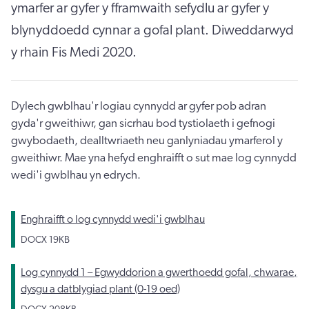
ymarfer ar gyfer y fframwaith sefydlu ar gyfer y
blynyddoedd cynnar a gofal plant. Diweddarwyd
y rhain Fis Medi 2020.
Dylech gwblhau'r logiau cynnydd ar gyfer pob adran
gyda'r gweithiwr, gan sicrhau bod tystiolaeth i gefnogi
gwybodaeth, dealltwriaeth neu ganlyniadau ymarferol y
gweithiwr. Mae yna hefyd enghraifft o sut mae log cynnydd
wedi'i gwblhau yn edrych.
Enghraifft o log cynnydd wedi'i gwblhau
DOCX
19KB
Log cynnydd 1 – Egwyddorion a gwerthoedd gofal, chwarae,
dysgu a datblygiad plant (0-19 oed)