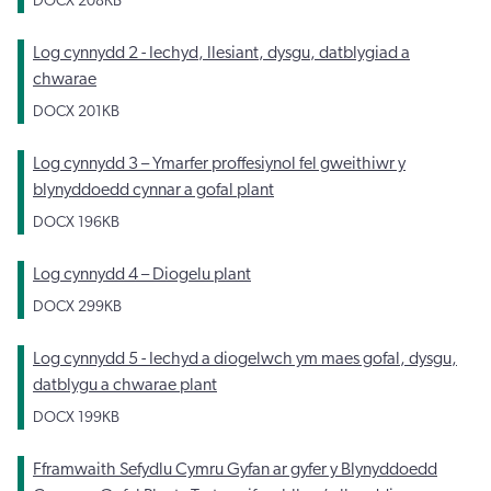
DOCX
208KB
Log cynnydd 2 - Iechyd, llesiant, dysgu, datblygiad a
chwarae
DOCX
201KB
Log cynnydd 3 – Ymarfer proffesiynol fel gweithiwr y
blynyddoedd cynnar a gofal plant
DOCX
196KB
Log cynnydd 4 – Diogelu plant
DOCX
299KB
Log cynnydd 5 - Iechyd a diogelwch ym maes gofal, dysgu,
datblygu a chwarae plant
DOCX
199KB
Fframwaith Sefydlu Cymru Gyfan ar gyfer y Blynyddoedd