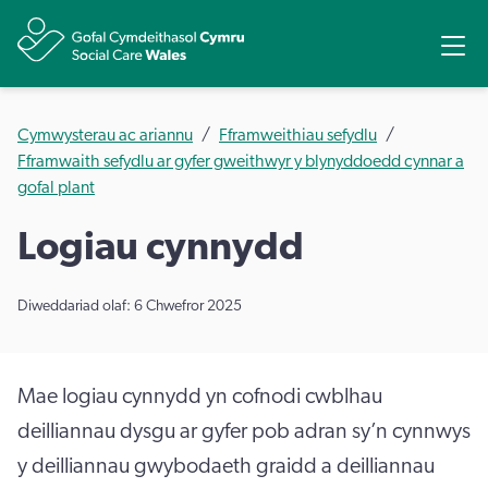
Rhannu
Ope
Cymwysterau ac ariannu
Fframweithiau sefydlu
Fframwaith sefydlu ar gyfer gweithwyr y blynyddoedd cynnar a
gofal plant
Logiau cynnydd
Diweddariad olaf: 6 Chwefror 2025
Mae logiau cynnydd yn cofnodi cwblhau
deilliannau dysgu ar gyfer pob adran sy’n cynnwys
y deilliannau gwybodaeth graidd a deilliannau