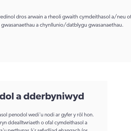
fredinol dros arwain a rheoli gwaith cymdeithasol a/neu 
nu gwasanaethau a chynllunio/datblygu gwasanaethau.
dol a dderbyniwyd
ol penodol wedi'u nodi ar gyfer y rôl hon.
yn ddealltwriaeth o ofal cymdeithasol a
’u perthynas â'r sefydliad ehangach (os