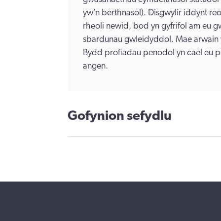
yw’n berthnasol). Disgwylir iddynt reo
rheoli newid, bod yn gyfrifol am eu g
sbardunau gwleidyddol. Mae arwain y
Bydd profiadau penodol yn cael eu pe
angen.
Gofynion sefydlu