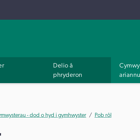
er
Delio â
Cymwys
phryderon
ariann
ymwysterau - dod o hyd i gymhwyster
Pob rôl
r