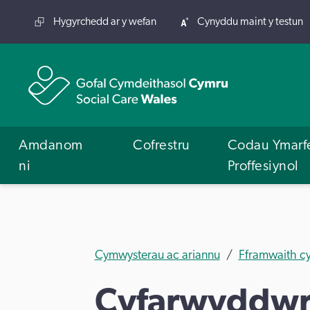
Hygyrchedd ar y wefan
Cynyddu maint y testun
Amdanom
Cofrestru
Codau Ymarf
ni
Proffesiynol
Cymwysterau ac ariannu
Fframwaith c
Cyfarwyddw