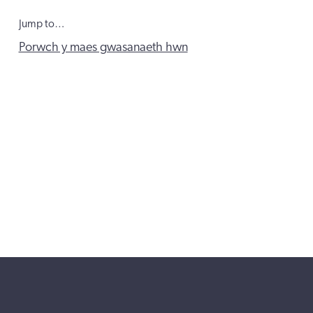
Jump to…
Porwch y maes gwasanaeth hwn