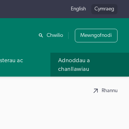
English
Cymraeg
Rhannu
Chwilio
Mewngofnodi
terau ac
Adnoddau a
u
chanllawiau
Rhannu