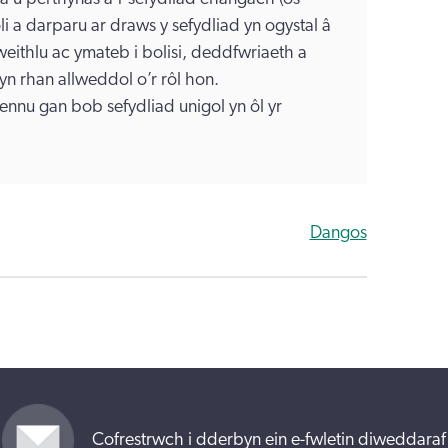
li a darparu ar draws y sefydliad yn ogystal â
weithlu ac ymateb i bolisi, deddfwriaeth a
n rhan allweddol o’r rôl hon.
nnu gan bob sefydliad unigol yn ôl yr
Dangos
Cofrestrwch i dderbyn ein e-fwletin diweddaraf