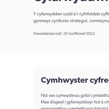
Y cyfarwyddwr sydd â'r cyfrifoldeb cyf
gynnwys cynllunio strategol, comisiy
Diweddariad olaf: 25 Gorffennaf 2022
Cymhwyster cyfre
Nid oes cymwysterau gofal cymdeithas
Mae disgwyl i gyfarwyddwyr fod â chr
gwasanaethau cymdeithasol statudol a