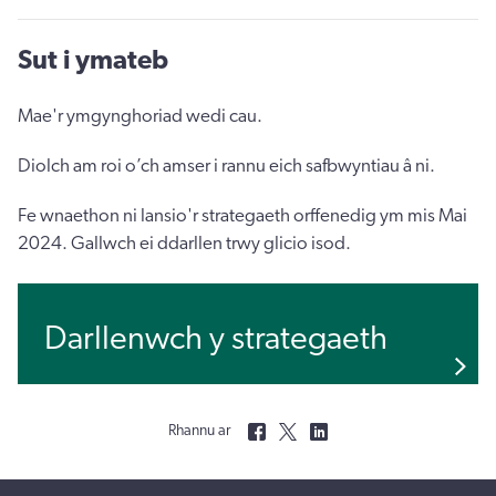
Sut i ymateb
Mae'r ymgynghoriad wedi cau.
Diolch am roi o’ch amser i rannu eich safbwyntiau â ni.
Fe wnaethon ni lansio'r strategaeth orffenedig ym mis Mai
2024. Gallwch ei ddarllen trwy glicio isod.
Darllenwch y strategaeth
Rhannu ar