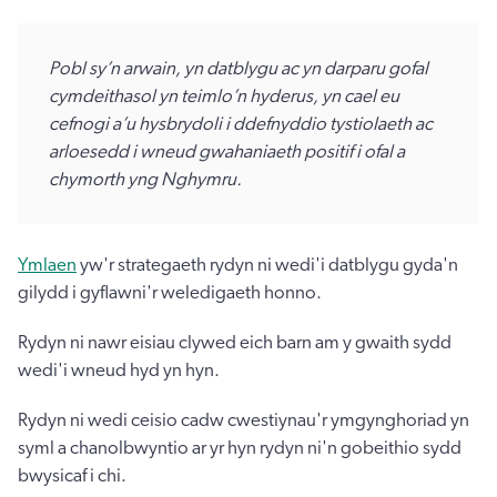
Pobl sy’n arwain, yn datblygu ac yn darparu gofal
cymdeithasol yn teimlo’n hyderus, yn cael eu
cefnogi a’u hysbrydoli i ddefnyddio tystiolaeth ac
arloesedd i wneud gwahaniaeth positif i ofal a
chymorth yng Nghymru.
Ymlaen
yw'r strategaeth rydyn ni wedi'i datblygu gyda'n
gilydd i gyflawni'r weledigaeth honno.
Rydyn ni nawr eisiau clywed eich barn am y gwaith sydd
wedi'i wneud hyd yn hyn.
Rydyn ni wedi ceisio cadw cwestiynau'r ymgynghoriad yn
syml a chanolbwyntio ar yr hyn rydyn ni'n gobeithio sydd
bwysicaf i chi.