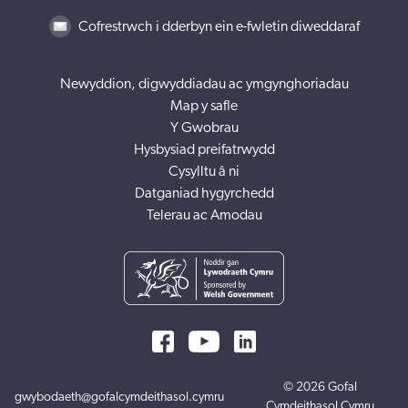
Cofrestrwch i dderbyn ein e-fwletin diweddaraf
Newyddion, digwyddiadau ac ymgynghoriadau
Map y safle
Y Gwobrau
Hysbysiad preifatrwydd
Cysylltu â ni
Datganiad hygyrchedd
Telerau ac Amodau
© 2026 Gofal
gwybodaeth@gofalcymdeithasol.cymru
Cymdeithasol Cymru