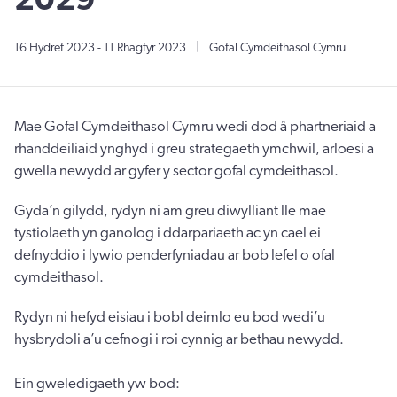
2029'
16 Hydref 2023
-
11 Rhagfyr 2023
|
Gofal Cymdeithasol Cymru
Mae Gofal Cymdeithasol Cymru wedi dod â phartneriaid a
rhanddeiliaid ynghyd i greu strategaeth ymchwil, arloesi a
gwella newydd ar gyfer y sector gofal cymdeithasol.
Gyda’n gilydd, rydyn ni am greu diwylliant lle mae
tystiolaeth yn ganolog i ddarpariaeth ac yn cael ei
defnyddio i lywio penderfyniadau ar bob lefel o ofal
cymdeithasol.
Rydyn ni hefyd eisiau i bobl deimlo eu bod wedi’u
hysbrydoli a’u cefnogi i roi cynnig ar bethau newydd.
Ein gweledigaeth yw bod: