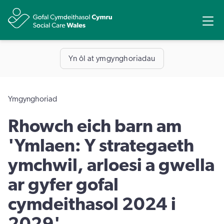
Rhannu
Ope
Yn ôl at ymgynghoriadau
Ymgynghoriad
Rhowch eich barn am
'Ymlaen: Y strategaeth
ymchwil, arloesi a gwella
ar gyfer gofal
cymdeithasol 2024 i