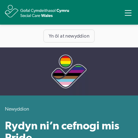
Rhannu
Ope
Yn ôl at newyddion
Newyddion
Rydyn ni’n cefnogi mis
Pride