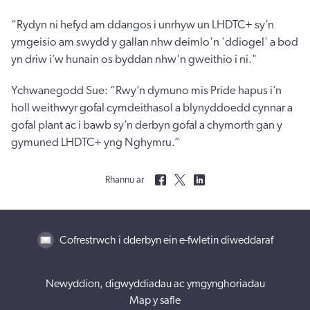
“Rydyn ni hefyd am ddangos i unrhyw un LHDTC+ sy’n
ymgeisio am swydd y gallan nhw deimlo'n 'ddiogel' a bod
yn driw i’w hunain os byddan nhw'n gweithio i ni."
Ychwanegodd Sue: “Rwy’n dymuno mis Pride hapus i’n
holl weithwyr gofal cymdeithasol a blynyddoedd cynnar a
gofal plant ac i bawb sy’n derbyn gofal a chymorth gan y
gymuned LHDTC+ yng Nghymru.”
Rhannu ar
Cofrestrwch i dderbyn ein e-fwletin diweddaraf
Newyddion, digwyddiadau ac ymgynghoriadau
Map y safle