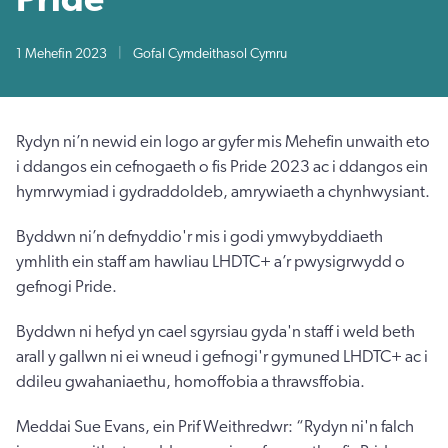
1 Mehefin 2023
|
Gofal Cymdeithasol Cymru
Rydyn ni’n newid ein logo ar gyfer mis Mehefin unwaith eto
i ddangos ein cefnogaeth o fis Pride 2023 ac i ddangos ein
hymrwymiad i gydraddoldeb, amrywiaeth a chynhwysiant.
Byddwn ni’n defnyddio'r mis i godi ymwybyddiaeth
ymhlith ein staff am hawliau LHDTC+ a’r pwysigrwydd o
gefnogi Pride.
Byddwn ni hefyd yn cael sgyrsiau gyda'n staff i weld beth
arall y gallwn ni ei wneud i gefnogi'r gymuned LHDTC+ ac i
ddileu gwahaniaethu, homoffobia a thrawsffobia.
Meddai Sue Evans, ein Prif Weithredwr: “Rydyn ni'n falch