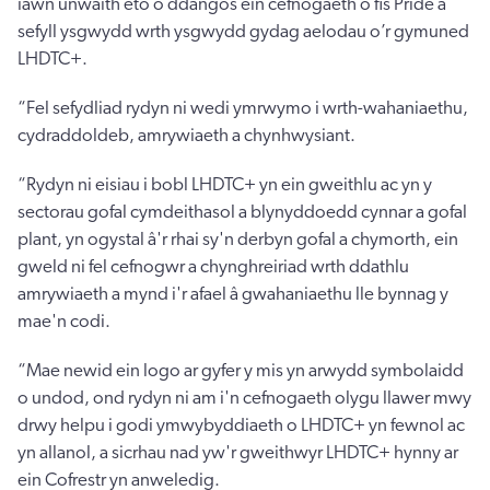
iawn unwaith eto o ddangos ein cefnogaeth o fis Pride a
sefyll ysgwydd wrth ysgwydd gydag aelodau o’r gymuned
LHDTC+.
“Fel sefydliad rydyn ni wedi ymrwymo i wrth-wahaniaethu,
cydraddoldeb, amrywiaeth a chynhwysiant.
“Rydyn ni eisiau i bobl LHDTC+ yn ein gweithlu ac yn y
sectorau gofal cymdeithasol a blynyddoedd cynnar a gofal
plant, yn ogystal â'r rhai sy'n derbyn gofal a chymorth, ein
gweld ni fel cefnogwr a chynghreiriad wrth ddathlu
amrywiaeth a mynd i'r afael â gwahaniaethu lle bynnag y
mae'n codi.
“Mae newid ein logo ar gyfer y mis yn arwydd symbolaidd
o undod, ond rydyn ni am i'n cefnogaeth olygu llawer mwy
drwy helpu i godi ymwybyddiaeth o LHDTC+ yn fewnol ac
yn allanol, a sicrhau nad yw'r gweithwyr LHDTC+ hynny ar
ein Cofrestr yn anweledig.