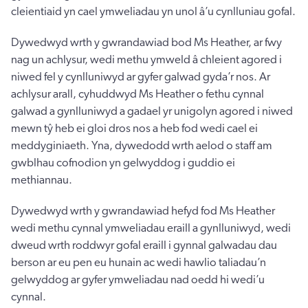
cleientiaid yn cael ymweliadau yn unol â’u cynlluniau gofal.
Dywedwyd wrth y gwrandawiad bod Ms Heather, ar fwy
nag un achlysur, wedi methu ymweld â chleient agored i
niwed fel y cynlluniwyd ar gyfer galwad gyda’r nos. Ar
achlysur arall, cyhuddwyd Ms Heather o fethu cynnal
galwad a gynlluniwyd a gadael yr unigolyn agored i niwed
mewn tŷ heb ei gloi dros nos a heb fod wedi cael ei
meddyginiaeth. Yna, dywedodd wrth aelod o staff am
gwblhau cofnodion yn gelwyddog i guddio ei
methiannau.
Dywedwyd wrth y gwrandawiad hefyd fod Ms Heather
wedi methu cynnal ymweliadau eraill a gynlluniwyd, wedi
dweud wrth roddwyr gofal eraill i gynnal galwadau dau
berson ar eu pen eu hunain ac wedi hawlio taliadau’n
gelwyddog ar gyfer ymweliadau nad oedd hi wedi’u
cynnal.