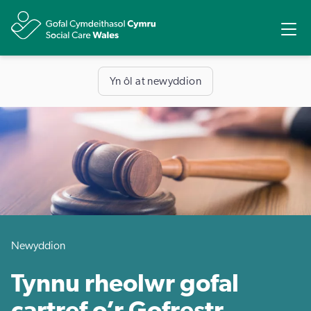
Rhannu
Ope
Yn ôl at newyddion
Newyddion
​Tynnu rheolwr gofal
cartref o’r Gofrestr