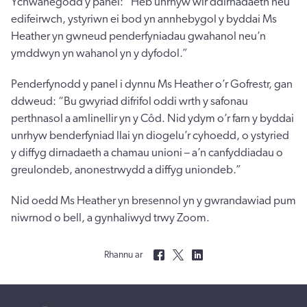
Ychwanegodd y panel: “Heb unrhyw wir ddirnadaeth neu
edifeirwch, ystyriwn ei bod yn annhebygol y byddai Ms
Heather yn gwneud penderfyniadau gwahanol neu’n
ymddwyn yn wahanol yn y dyfodol.”
Penderfynodd y panel i dynnu Ms Heather o’r Gofrestr, gan
ddweud: “Bu gwyriad difrifol oddi wrth y safonau
perthnasol a amlinellir yn y Côd. Nid ydym o’r farn y byddai
unrhyw benderfyniad llai yn diogelu’r cyhoedd, o ystyried
y diffyg dirnadaeth a chamau unioni – a’n canfyddiadau o
greulondeb, anonestrwydd a diffyg uniondeb.”
Nid oedd Ms Heather yn bresennol yn y gwrandawiad pum
niwrnod o bell, a gynhaliwyd trwy Zoom.
Rhannu ar