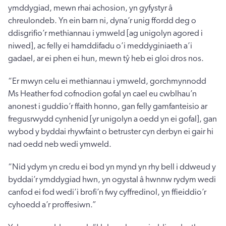
ymddygiad, mewn rhai achosion, yn gyfystyr â
chreulondeb. Yn ein barn ni, dyna’r unig ffordd deg o
ddisgrifio’r methiannau i ymweld [ag unigolyn agored i
niwed], ac felly ei hamddifadu o’i meddyginiaeth a’i
gadael, ar ei phen ei hun, mewn tŷ heb ei gloi dros nos.
“Er mwyn celu ei methiannau i ymweld, gorchmynnodd
Ms Heather fod cofnodion gofal yn cael eu cwblhau’n
anonest i guddio’r ffaith honno, gan felly gamfanteisio ar
fregusrwydd cynhenid [yr unigolyn a oedd yn ei gofal], gan
wybod y byddai rhywfaint o betruster cyn derbyn ei gair hi
nad oedd neb wedi ymweld.
“Nid ydym yn credu ei bod yn mynd yn rhy bell i ddweud y
byddai’r ymddygiad hwn, yn ogystal â hwnnw rydym wedi
canfod ei fod wedi’i brofi’n fwy cyffredinol, yn ffieiddio’r
cyhoedd a’r proffesiwn.”