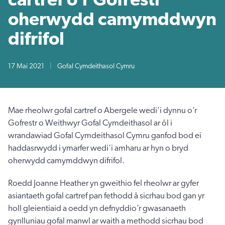
oherwydd camymddwyn
difrifol
17 Mai 2021
|
Gofal Cymdeithasol Cymru
Mae rheolwr gofal cartref o Abergele wedi’i dynnu o’r
Gofrestr o Weithwyr Gofal Cymdeithasol ar ôl i
wrandawiad Gofal Cymdeithasol Cymru ganfod bod ei
haddasrwydd i ymarfer wedi’i amharu ar hyn o bryd
oherwydd camymddwyn difrifol.
Roedd Joanne Heather yn gweithio fel rheolwr ar gyfer
asiantaeth gofal cartref pan fethodd â sicrhau bod gan yr
holl gleientiaid a oedd yn defnyddio’r gwasanaeth
gynlluniau gofal manwl ar waith a methodd sicrhau bod