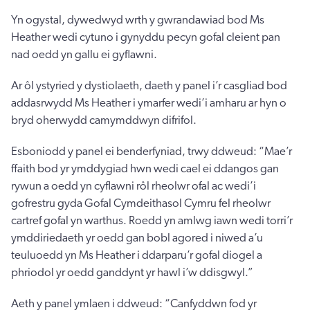
Yn ogystal, dywedwyd wrth y gwrandawiad bod Ms
Heather wedi cytuno i gynyddu pecyn gofal cleient pan
nad oedd yn gallu ei gyflawni.
Ar ôl ystyried y dystiolaeth, daeth y panel i’r casgliad bod
addasrwydd Ms Heather i ymarfer wedi’i amharu ar hyn o
bryd oherwydd camymddwyn difrifol.
Esboniodd y panel ei benderfyniad, trwy ddweud: “Mae’r
ffaith bod yr ymddygiad hwn wedi cael ei ddangos gan
rywun a oedd yn cyflawni rôl rheolwr ofal ac wedi’i
gofrestru gyda Gofal Cymdeithasol Cymru fel rheolwr
cartref gofal yn warthus. Roedd yn amlwg iawn wedi torri’r
ymddiriedaeth yr oedd gan bobl agored i niwed a’u
teuluoedd yn Ms Heather i ddarparu’r gofal diogel a
phriodol yr oedd ganddynt yr hawl i’w ddisgwyl.”
Aeth y panel ymlaen i ddweud: “Canfyddwn fod yr