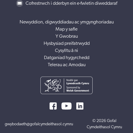
Cofrestrwch i dderbyn ein e-fwletin diweddaraf
Newyddion, digwyddiadau ac ymgynghoriadau
Map y safle
Y Gwobrau
Hysbysiad preifatrwydd
Cysylltu â ni
Datganiad hygyrchedd
Telerau ac Amodau
© 2026 Gofal
gwybodaeth@gofalcymdeithasol.cymru
Cymdeithasol Cymru