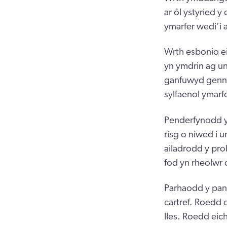
ar ôl ystyried 
ymarfer wedi’i
Wrth esbonio e
yn ymdrin ag un
ganfuwyd genny
sylfaenol ymarf
Penderfynodd y
risg o niwed i 
ailadrodd y pr
fod yn rheolwr c
Parhaodd y pane
cartref. Roedd 
lles. Roedd ei