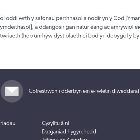
fol oddi wrth y safonau perthnasol a nodir yn y Cod [Ymarf
Cymdeithasol], a ddangosir gan natur eang ac amrywiol e
lltwriaeth (heb unrhyw dystiolaeth ei bod yn debygol y b
Cofrestrwch i dderbyn ein e-fwletin diweddaraf
riadau
Cysylltu â ni
Datganiad hygyrchedd