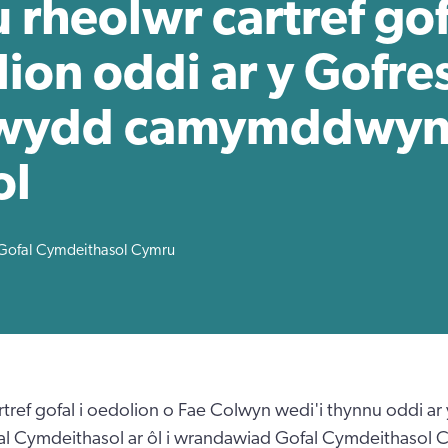
 rheolwr cartref gof
ion oddi ar y Gofres
wydd camymddwy
ol
Gofal Cymdeithasol Cymru
tref gofal i oedolion o Fae Colwyn wedi'i thynnu oddi ar 
l Cymdeithasol ar ôl i wrandawiad Gofal Cymdeithasol 