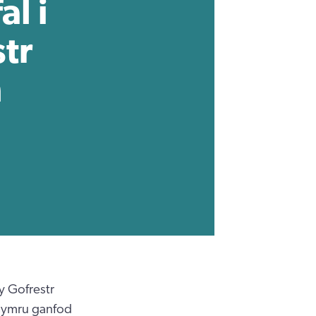
al i
tr
n
y Gofrestr
Cymru ganfod