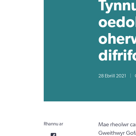
Tynnu
oedol
oher
difrif
28 Ebrill 2021
|
Rhannu ar
Mae rheolwr car
Gweithwyr Gofa