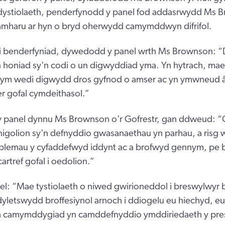
y dystiolaeth, penderfynodd y panel fod addasrwydd Ms 
 amharu ar hyn o bryd oherwydd camymddwyn difrifol.
i benderfyniad, dywedodd y panel wrth Ms Brownson: “
 honiad sy'n codi o un digwyddiad yma. Yn hytrach, mae
m wedi digwydd dros gyfnod o amser ac yn ymwneud â
er gofal cymdeithasol.”
 panel dynnu Ms Brownson o'r Gofrestr, gan ddweud: 
unigolion sy'n defnyddio gwasanaethau yn parhau, a risg 
oblemau y cyfaddefwyd iddynt ac a brofwyd gennym, pe b
artref gofal i oedolion.”
l: “Mae tystiolaeth o niwed gwirioneddol i breswylwyr 
dyletswydd broffesiynol arnoch i ddiogelu eu hiechyd, e
ch camymddygiad yn camddefnyddio ymddiriedaeth y pr