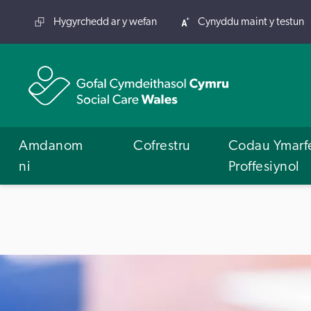
Hygyrchedd ar y wefan
Cynyddu maint y testun
Amdanom
Cofrestru
Codau Ymarf
ni
Proffesiynol