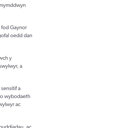
 camymddwyn
 fod Gaynor
gofal oedd dan
wch y
swylwyr, a
ensitif a
s o wybodaeth
swylwyr ac
huddiadau, ac