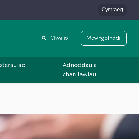
Cymraeg
Rhannu
Chwilio
Mewngofnodi
terau ac
Adnoddau a
u
chanllawiau