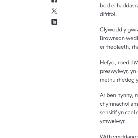
bod ei haddasr
difrifol.
Clywodd y gwra
Brownson wedi m
ei rheolaeth, r
Hefyd, roedd M
preswylwyr, yn
methu rhedeg y 
Ar ben hynny, 
chyfrinachol am
sensitif yn cae
ymwelwyr.
Wrth ymddangos