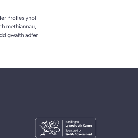
er Proffesiynol
ich methiannau,
ydd gwaith adfer