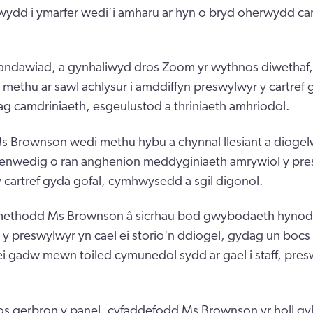
wydd i ymarfer wedi’i amharu ar hyn o bryd oherwydd
ndawiad, a gynhaliwyd dros Zoom yr wythnos diwethaf,
ethu ar sawl achlysur i amddiffyn preswylwyr y cartref 
hag camdriniaeth, esgeulustod a thriniaeth amhriodol.
s Brownson wedi methu hybu a chynnal llesiant a diogel
 enwedig o ran anghenion meddyginiaeth amrywiol y pre
cartref gyda gofal, cymhwysedd a sgil digonol.
methodd Ms Brownson â sicrhau bod gwybodaeth hynod s
 y preswylwyr yn cael ei storio'n ddiogel, gydag un boc
l ei gadw mewn toiled cymunedol sydd ar gael i staff, pre
 gerbron y panel, cyfaddefodd Ms Brownson yr holl gy