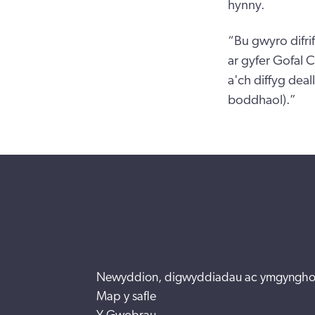
hynny.
“Bu gwyro difri
ar gyfer Gofal 
a'ch diffyg dea
boddhaol).”
Newyddion, digwyddiadau ac ymgyngho
Map y safle