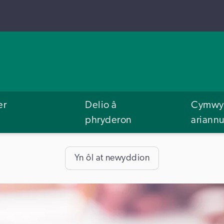
er
Delio â
Cymwys
phryderon
ariann
Yn ôl at newyddion