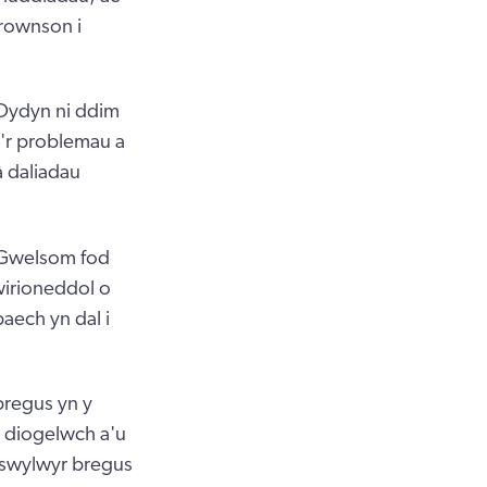
Brownson i
Dydyn ni ddim
'r problemau a
 daliadau
“Gwelsom fod
wirioneddol o
aech yn dal i
bregus yn y
u diogelwch a'u
eswylwyr bregus