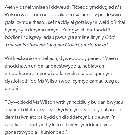
Aeth y panel ymlaen i ddweud: “Roedd ymddygiad Ms
Wilson wedi torri un o ddaliadau sylfaenol y proffesiwn
gofal cymdeithasol, sef na ddylai gofalwyr niweidio’r rhai
hynny sy’n dibynnu arnynt. Yn ogystal, methodd â
bodloni’r disgwyliadau pwysig a amlinellir yn y
Côd
Ymarfer Proffesiynol ar gyfer Gofal Cymdeithasol
.”
Wrth esbonio ymhellach, dywedodd y panel: “Mae’n
anodd iawn unioni anonestrwydd a, heblaw am
ymddiheuro a mynegi edifeirwch, nid oes gennym
dystiolaeth fod Ms Wilson wedi cymryd camau tuag at
unioni.
“Dywedodd Ms Wilson wrth yr heddlu y bu dan bwysau
ariannol difrifol ar y pryd. Rydym yn pryderu y gallai ildio i
demtasiwn eto os bydd yn dioddef cyni, a deuwn i’r
casgliad ei bod yn rhy fuan o lawer i ymddiried yn ei
gonestrwydd a’i huniondeb.”