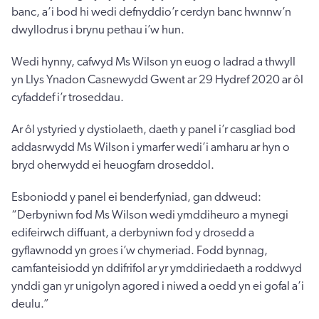
banc, a’i bod hi wedi defnyddio’r cerdyn banc hwnnw’n
dwyllodrus i brynu pethau i’w hun.
Wedi hynny, cafwyd Ms Wilson yn euog o ladrad a thwyll
yn Llys Ynadon Casnewydd Gwent ar 29 Hydref 2020 ar ôl
cyfaddef i’r troseddau.
Ar ôl ystyried y dystiolaeth, daeth y panel i’r casgliad bod
addasrwydd Ms Wilson i ymarfer wedi’i amharu ar hyn o
bryd oherwydd ei heuogfarn droseddol.
Esboniodd y panel ei benderfyniad, gan ddweud:
“Derbyniwn fod Ms Wilson wedi ymddiheuro a mynegi
edifeirwch diffuant, a derbyniwn fod y drosedd a
gyflawnodd yn groes i’w chymeriad. Fodd bynnag,
camfanteisiodd yn ddifrifol ar yr ymddiriedaeth a roddwyd
ynddi gan yr unigolyn agored i niwed a oedd yn ei gofal a’i
deulu.”