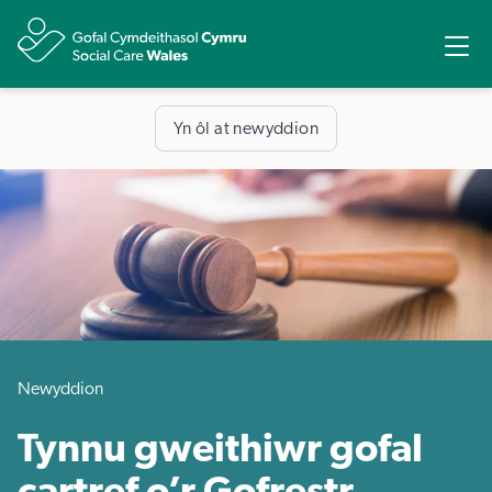
Rhannu
Ope
Yn ôl at newyddion
Newyddion
Tynnu gweithiwr gofal
cartref o’r Gofrestr