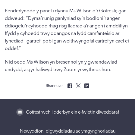
Penderfynodd y panel i dynnu Ms Wilson o’r Gofrestr, gan
ddweud: “Dyma’r unig ganlyniad sy’n bodloni’r angen i
ddiogelu’r cyhoedd rhag risg lladrad a’r angen i amddiffyn
ffydd y cyhoedd trwy ddangos na fydd camfanteisio ar
fynediad i gartrefi pobl gan weithwyr gofal cartref yn cael ei
oddef.”
Nid oedd Ms Wilson yn bresennol yn y gwrandawiad
undydd, a gynhaliwyd trwy Zoom yr wythnos hon.
Rhannu ar
Cofrestrwch i dderbyn ein e-fwletin diweddaraf
Newyddion, digwyddiadau ac ymgynghoriadau