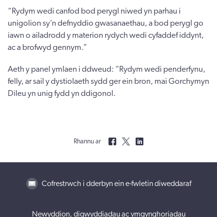
“Rydym wedi canfod bod perygl niwed yn parhau i
unigolion sy’n defnyddio gwasanaethau, a bod perygl go
iawn o ailadrodd y materion rydych wedi cyfaddef iddynt,
ac a brofwyd gennym.”
Aeth y panel ymlaen i ddweud: “Rydym wedi penderfynu,
felly, ar sail y dystiolaeth sydd ger ein bron, mai Gorchymyn
Dileu yn unig fydd yn ddigonol.
Rhannu ar
Cofrestrwch i dderbyn ein e-fwletin diweddaraf
Newyddion, digwyddiadau ac ymgynghoriadau