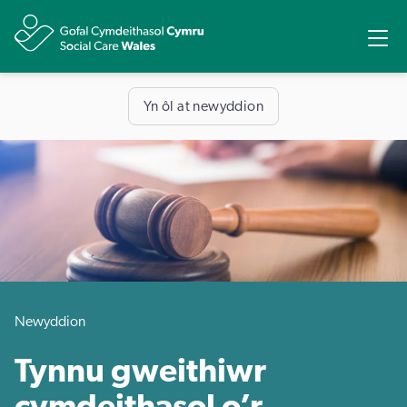
Rhannu
Ope
Yn ôl at newyddion
Newyddion
Tynnu gweithiwr
cymdeithasol o’r