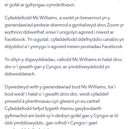
ei gofal ar gyfryngau cymdeithasol.
Cyfaddefodd Ms Williams, a oedd yn bresennol yn y
gwrandawiad pedwar diwrnod a gynhaliwyd dros Zoom yr
wythnos ddiwethaf, enwi’r unigolyn agored i niwed ar
Facebook. Yn ogystal, cyfaddefodd ddefnyddio canabis yn
ddyddiol a’i ysmygu’n agored mewn postiadau Facebook.
Yn dilyn y digwyddiadau, cafodd Ms Williams ei hatal dros
dro o’i gwaith gan y Cyngor, ac ymddiswyddodd yn
ddiweddarach.
Dywedwyd wrth y gwrandawiad bod Ms Williams, tra’i
bod wedi’i hatal o’i gwaith dros dro, wedi cyfaddef
ymweld â pherthnasau cyn gleient yn eu cartref.
Cyfaddefodd hefyd fygwth rhannu gwybodaeth
gyfrinachol am bobl sy’n derbyn gofal gan y Cyngor ar ôl
iddi ymddiswyddo, gan orfodi’r Cyngor i gael