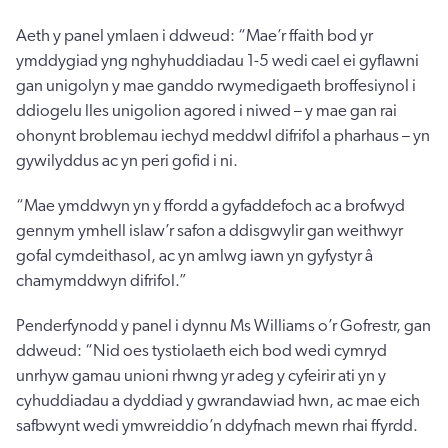
Aeth y panel ymlaen i ddweud: “Mae’r ffaith bod yr
ymddygiad yng nghyhuddiadau 1-5 wedi cael ei gyflawni
gan unigolyn y mae ganddo rwymedigaeth broffesiynol i
ddiogelu lles unigolion agored i niwed – y mae gan rai
ohonynt broblemau iechyd meddwl difrifol a pharhaus – yn
gywilyddus ac yn peri gofid i ni.
“Mae ymddwyn yn y ffordd a gyfaddefoch ac a brofwyd
gennym ymhell islaw’r safon a ddisgwylir gan weithwyr
gofal cymdeithasol, ac yn amlwg iawn yn gyfystyr â
chamymddwyn difrifol.”
Penderfynodd y panel i dynnu Ms Williams o’r Gofrestr, gan
ddweud: “Nid oes tystiolaeth eich bod wedi cymryd
unrhyw gamau unioni rhwng yr adeg y cyfeirir ati yn y
cyhuddiadau a dyddiad y gwrandawiad hwn, ac mae eich
safbwynt wedi ymwreiddio’n ddyfnach mewn rhai ffyrdd.