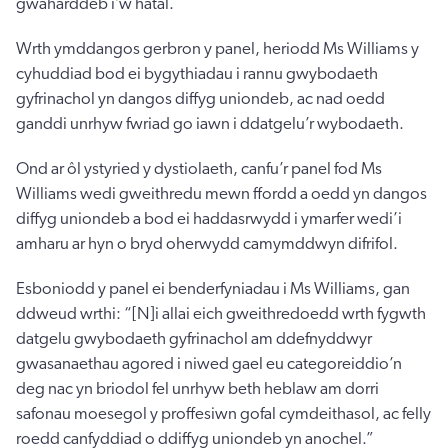
gwaharddeb i’w hatal.
Wrth ymddangos gerbron y panel, heriodd Ms Williams y
cyhuddiad bod ei bygythiadau i rannu gwybodaeth
gyfrinachol yn dangos diffyg uniondeb, ac nad oedd
ganddi unrhyw fwriad go iawn i ddatgelu’r wybodaeth.
Ond ar ôl ystyried y dystiolaeth, canfu’r panel fod Ms
Williams wedi gweithredu mewn ffordd a oedd yn dangos
diffyg uniondeb a bod ei haddasrwydd i ymarfer wedi’i
amharu ar hyn o bryd oherwydd camymddwyn difrifol.
Esboniodd y panel ei benderfyniadau i Ms Williams, gan
ddweud wrthi: “[N]i allai eich gweithredoedd wrth fygwth
datgelu gwybodaeth gyfrinachol am ddefnyddwyr
gwasanaethau agored i niwed gael eu categoreiddio’n
deg nac yn briodol fel unrhyw beth heblaw am dorri
safonau moesegol y proffesiwn gofal cymdeithasol, ac felly
roedd canfyddiad o ddiffyg uniondeb yn anochel.”