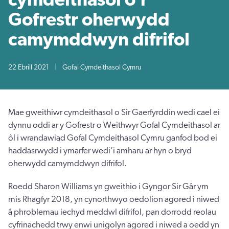
Gofrestr oherwydd
camymddwyn difrifol
22 Ebrill 2021
|
Gofal Cymdeithasol Cymru
Mae gweithiwr cymdeithasol o Sir Gaerfyrddin wedi cael ei
dynnu oddi ar y Gofrestr o Weithwyr Gofal Cymdeithasol ar
ôl i wrandawiad Gofal Cymdeithasol Cymru ganfod bod ei
haddasrwydd i ymarfer wedi’i amharu ar hyn o bryd
oherwydd camymddwyn difrifol.
Roedd Sharon Williams yn gweithio i Gyngor Sir Gâr ym
mis Rhagfyr 2018, yn cynorthwyo oedolion agored i niwed
â phroblemau iechyd meddwl difrifol, pan dorrodd reolau
cyfrinachedd trwy enwi unigolyn agored i niwed a oedd yn