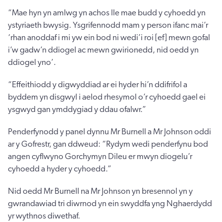
“Mae hyn yn amlwg yn achos lle mae budd y cyhoedd yn
ystyriaeth bwysig. Ysgrifennodd mam y person ifanc mai’r
‘rhan anoddaf i mi yw ein bod ni wedi’i roi [ef] mewn gofal
i’w gadw’n ddiogel ac mewn gwirionedd, nid oedd yn
ddiogel yno’.
“Effeithiodd y digwyddiad ar ei hyder hi’n ddifrifol a
byddem yn disgwyl i aelod rhesymol o’r cyhoedd gael ei
ysgwyd gan ymddygiad y ddau ofalwr.”
Penderfynodd y panel dynnu Mr Burnell a Mr Johnson oddi
ar y Gofrestr, gan ddweud: “Rydym wedi penderfynu bod
angen cyflwyno Gorchymyn Dileu er mwyn diogelu’r
cyhoedd a hyder y cyhoedd.”
Nid oedd Mr Burnell na Mr Johnson yn bresennol yn y
gwrandawiad tri diwrnod yn ein swyddfa yng Nghaerdydd
yr wythnos diwethaf.