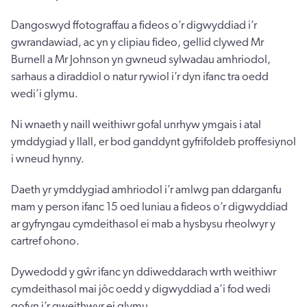
Dangoswyd ffotograffau a fideos o’r digwyddiad i’r
gwrandawiad, ac yn y clipiau fideo, gellid clywed Mr
Burnell a Mr Johnson yn gwneud sylwadau amhriodol,
sarhaus a diraddiol o natur rywiol i’r dyn ifanc tra oedd
wedi’i glymu.
Ni wnaeth y naill weithiwr gofal unrhyw ymgais i atal
ymddygiad y llall, er bod ganddynt gyfrifoldeb proffesiynol
i wneud hynny.
Daeth yr ymddygiad amhriodol i’r amlwg pan ddarganfu
mam y person ifanc 15 oed luniau a fideos o’r digwyddiad
ar gyfryngau cymdeithasol ei mab a hysbysu rheolwyr y
cartref ohono.
Dywedodd y gŵr ifanc yn ddiweddarach wrth weithiwr
cymdeithasol mai jôc oedd y digwyddiad a’i fod wedi
gofyn i’r gweithwyr ei glymu.