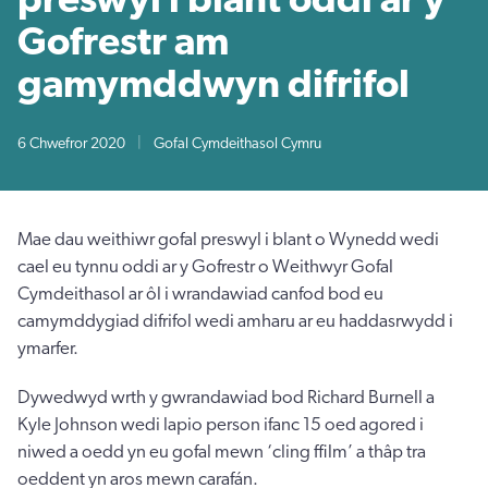
Gofrestr am
gamymddwyn difrifol
6 Chwefror 2020
|
Gofal Cymdeithasol Cymru
Mae dau weithiwr gofal preswyl i blant o Wynedd wedi
cael eu tynnu oddi ar y Gofrestr o Weithwyr Gofal
Cymdeithasol ar ôl i wrandawiad canfod bod eu
camymddygiad difrifol wedi amharu ar eu haddasrwydd i
ymarfer.
Dywedwyd wrth y gwrandawiad bod Richard Burnell a
Kyle Johnson wedi lapio person ifanc 15 oed agored i
niwed a oedd yn eu gofal mewn ‘cling ffilm’ a thâp tra
oeddent yn aros mewn carafán.