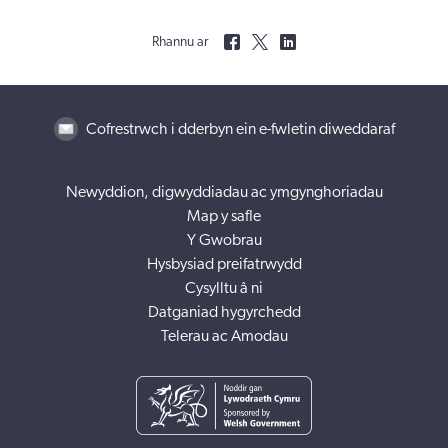
Rhannu ar
Cofrestrwch i dderbyn ein e-fwletin diweddaraf
Newyddion, digwyddiadau ac ymgynghoriadau
Map y safle
Y Gwobrau
Hysbysiad preifatrwydd
Cysylltu â ni
Datganiad hygyrchedd
Telerau ac Amodau