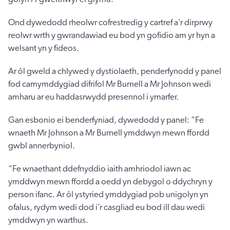
Ond dywedodd rheolwr cofrestredig y cartref a’r dirprwy
reolwr wrth y gwrandawiad eu bod yn gofidio am yr hyn a
welsant yn y fideos.
Ar ôl gweld a chlywed y dystiolaeth, penderfynodd y panel
fod camymddygiad difrifol Mr Burnell a Mr Johnson wedi
amharu ar eu haddasrwydd presennol i ymarfer.
Gan esbonio ei benderfyniad, dywedodd y panel: “Fe
wnaeth Mr Johnson a Mr Burnell ymddwyn mewn ffordd
gwbl annerbyniol.
“Fe wnaethant ddefnyddio iaith amhriodol iawn ac
ymddwyn mewn ffordd a oedd yn debygol o ddychryn y
person ifanc. Ar ôl ystyried ymddygiad pob unigolyn yn
ofalus, rydym wedi dod i’r casgliad eu bod ill dau wedi
ymddwyn yn warthus.