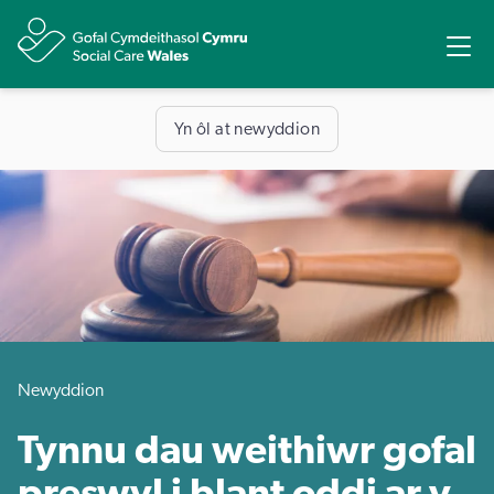
Rhannu
Ope
Yn ôl at newyddion
Newyddion
Tynnu dau weithiwr gofal
preswyl i blant oddi ar y