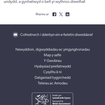
undydd, a gynhaliwyd o bell yr wythnos diwethaf.
Rhannu ar
Cofrestrwch i dderbyn ein e-fwletin diweddaraf
Newyddion, digwyddiadau ac ymgynghoriadau
Map y safle
Y Gwobrau
Hysbysiad preifatrwydd
Cysylltu â ni
Datganiad hygyrchedd
Telerau ac Amodau