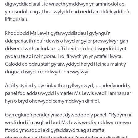
digwyddiad arall, fe wnaeth ymddwyn yn amhriodol ac
ymosodol tuag at breswylydd nad oedd am ddefnyddio’r
lifft grisiau.
Rhoddodd Ms Lewis gyfarwyddiadau i gyfyngu’r
ddarpariaeth neu’r dewis o fwyd ar gyfer preswylwyr, gan
ddweud wrth aelodau staff i beidio â rhoi bisgedi iddynt
gyda’u te ac i roi’r gorau i roi ffrwyth yn yr ystafell fwyta.
Cafodd aelodau staff gyfarwyddyd hefyd i leihau maint y
dognau bwyd a roddwyd i breswylwyr.
Ar ôl ystyried y dystiolaeth a gyflwynwyd, penderfynodd y
panel fod addasrwydd i ymarfer Ms Lewis wedi’i amharu ar
hyn o bryd oherwydd camymddwyn difrifol.
Gan egluro’r penderfyniad, dywedodd y panel: “Rydym ni
wedi dod i’r casgliad bod Ms Lewis wedi ymddwyn mewn
ffordd ymosodol a digyfaddawd tuag at staff a
phreswylwyr, a’i bod wedi rheoli’r cartref gyda diwylliant