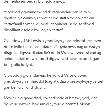
dementia ers pedair blynedd a mwy.
Ystyriodd y gwrandawiad ddatganiadau gan saith o
dystion, yn cynnwys chwe aelod staff a rheolwr mewn
cartref arall a ymchwiliodd i’r honiadau, a ddisgrifiodd
diwylliant o feio a bwlio yn y cartref.
Cyhuddwyd Ms Lewis o ymddwyn yn amhriodol ac mewn
dull o fwlio tuag at aelodau staff, gyda mwy nag un tyst yn
disgrifio digwyddiadau lle’r oedd Ms Lewis wedi siarad ag
aelodau staff mewn ffordd digywilydd ac ymosodol, gan
beri gofid iddynt.
Clywodd y gwrandawiad hefyd fod Ms Lewis wedi
ymddwyn yn amhriodol tuag at ddau o breswylwyr y cartref
gan beri cryn ofid iddynt.
Mewn un digwyddiad, gwaeddodd ar breswylydd, gan
ddweud wrthi ei bod am ei symud o’r cartref. Mewn