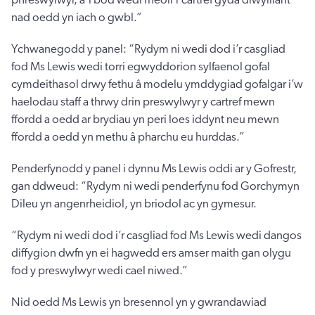
nad oedd yn iach o gwbl.”
Ychwanegodd y panel: “Rydym ni wedi dod i’r casgliad
fod Ms Lewis wedi torri egwyddorion sylfaenol gofal
cymdeithasol drwy fethu â modelu ymddygiad gofalgar i’w
haelodau staff a thrwy drin preswylwyr y cartref mewn
ffordd a oedd ar brydiau yn peri loes iddynt neu mewn
ffordd a oedd yn methu â pharchu eu hurddas.”
Penderfynodd y panel i dynnu Ms Lewis oddi ar y Gofrestr,
gan ddweud: “Rydym ni wedi penderfynu fod Gorchymyn
Dileu yn angenrheidiol, yn briodol ac yn gymesur.
“Rydym ni wedi dod i’r casgliad fod Ms Lewis wedi dangos
diffygion dwfn yn ei hagwedd ers amser maith gan olygu
fod y preswylwyr wedi cael niwed.”
Nid oedd Ms Lewis yn bresennol yn y gwrandawiad