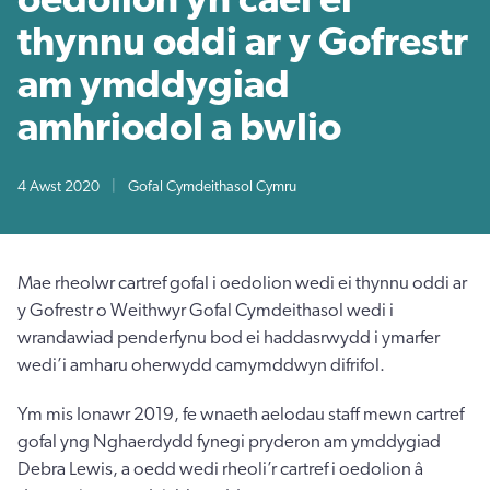
thynnu oddi ar y Gofrestr
am ymddygiad
amhriodol a bwlio
4 Awst 2020
|
Gofal Cymdeithasol Cymru
Mae rheolwr cartref gofal i oedolion wedi ei thynnu oddi ar
y Gofrestr o Weithwyr Gofal Cymdeithasol wedi i
wrandawiad penderfynu bod ei haddasrwydd i ymarfer
wedi’i amharu oherwydd camymddwyn difrifol.
Ym mis Ionawr 2019, fe wnaeth aelodau staff mewn cartref
gofal yng Nghaerdydd fynegi pryderon am ymddygiad
Debra Lewis, a oedd wedi rheoli’r cartref i oedolion â