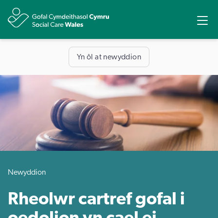
Rhannu
Ope
Yn ôl at newyddion
Newyddion
Rheolwr cartref gofal i
oedolion yn cael ei