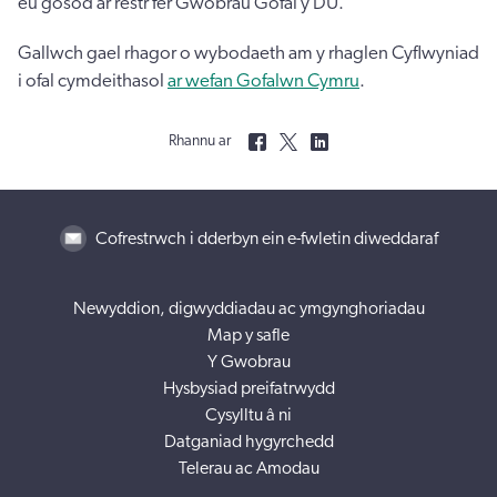
eu gosod ar restr fer Gwobrau Gofal y DU.
Gallwch gael rhagor o wybodaeth am y rhaglen Cyflwyniad
i ofal cymdeithasol
ar wefan Gofalwn Cymru
.
Rhannu ar
Cofrestrwch i dderbyn ein e-fwletin diweddaraf
Newyddion, digwyddiadau ac ymgynghoriadau
Map y safle
Y Gwobrau
Hysbysiad preifatrwydd
Cysylltu â ni
Datganiad hygyrchedd
Telerau ac Amodau