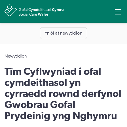
Rhannu
Ope
Yn ôl at newyddion
Newyddion
Tîm Cyflwyniad i ofal
cymdeithasol yn
cyrraedd rownd derfynol
Gwobrau Gofal
Prydeinig yng Nghymru