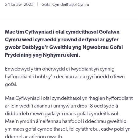
24 Ionawr 2023
|
Gofal Cymdeithasol Cymru
Mae tîm Cyflwyniad i ofal cymdeithasol Gofalwn
Cymru wedi cyrraedd y rownd derfynol ar gyfer
gwobr Datblygu’r Gweithlu yng Ngwobrau Gofal
Prydeining yng Nghymru eleni.
Enwebwyd y tîm oherwydd ei lwyddiant yn cynnig
hyfforddiant i bobl sy'n dechrau ar eu gyrfaoedd o fewn
gofal.
Mae Cyflwyniad i ofal cymdeithasol yn rhaglen hyfforddiant
ar-lein wedi’i ariannu i unrhyw un dros 18 oed sydd â
diddordeb mewn gyrfa ym maes gofal cymdeithasol.
Mae'n ymdrin â'r elfennau hanfodol i ddechrau gweithio
ym maes gofal cymdeithasol, fel cyfathrebu, cadw pobl yn
ddiogel ac arferion gwaith.