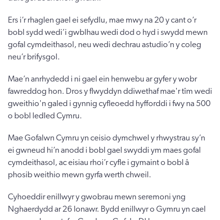
Ers i’r rhaglen gael ei sefydlu, mae mwy na 20 y cant o’r
bobl sydd wedi’i gwblhau wedi dod o hyd i swydd mewn
gofal cymdeithasol, neu wedi dechrau astudio’n y coleg
neu’r brifysgol.
Mae’n anrhydedd i ni gael ein henwebu ar gyfer y wobr
fawreddog hon. Dros y flwyddyn ddiwethaf mae'r tîm wedi
gweithio'n galed i gynnig cyfleoedd hyfforddi i fwy na 500
o bobl ledled Cymru.
Mae Gofalwn Cymru yn ceisio dymchwel y rhwystrau sy’n
ei gwneud hi’n anodd i bobl gael swyddi ym maes gofal
cymdeithasol, ac eisiau rhoi’r cyfle i gymaint o bobl â
phosib weithio mewn gyrfa werth chweil.
Cyhoeddir enillwyr y gwobrau mewn seremoni yng
Nghaerdydd ar 26 Ionawr. Bydd enillwyr o Gymru yn cael