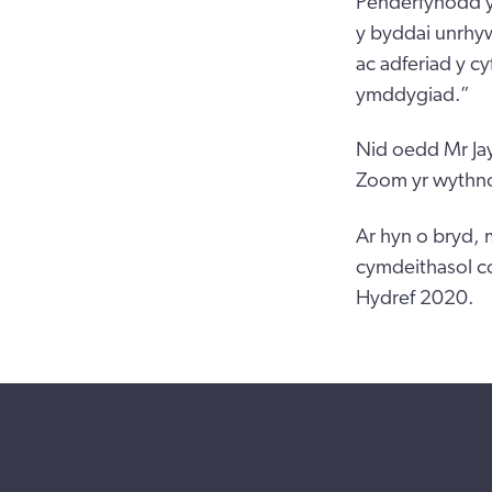
Penderfynodd y 
y byddai unrhyw 
ac adferiad y cy
ymddygiad.”
Nid oedd Mr Ja
Zoom yr wythno
Ar hyn o bryd, 
cymdeithasol co
Hydref 2020.