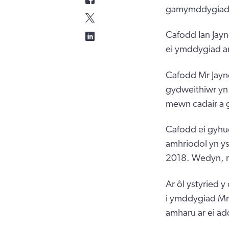
gamymddygiad di
Cafodd Ian Jayn
ei ymddygiad a
Cafodd Mr Jayn
gydweithiwr yn 
mewn cadair a 
Cafodd ei gyhu
amhriodol yn yst
2018. Wedyn, r
Ar ôl ystyried 
i ymddygiad Mr
amharu ar ei ad