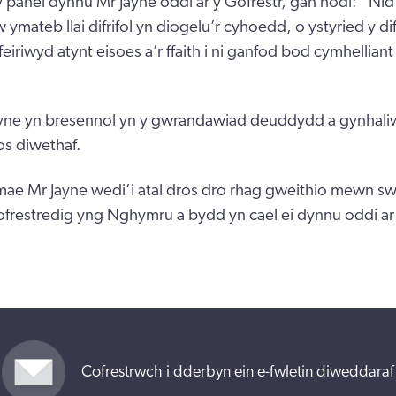
panel dynnu Mr Jayne oddi ar y Gofrestr, gan nodi: “Ni
ymateb llai difrifol yn diogelu’r cyhoedd, o ystyried y di
feiriwyd atynt eisoes a’r ffaith i ni ganfod bod cymhelliant
yne yn bresennol yn y gwrandawiad deuddydd a gynhaliw
s diwethaf.
mae Mr Jayne wedi’i atal dros dro rhag gweithio mewn s
frestredig yng Nghymru a bydd yn cael ei dynnu oddi ar 
Cofrestrwch i dderbyn ein e-fwletin diweddaraf