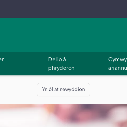
er
Delio â
Cymwys
phryderon
ariann
Yn ôl at newyddion