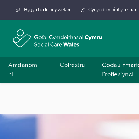
Hygyrchedd ar y wefan
Cynyddu maint y testun
Amdanom
Cofrestru
Codau Ymarf
ni
Proffesiynol