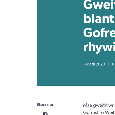
Gweit
blant
Gofre
rhywi
7 Medi 2020
|
G
Rhannu ar
Mae gweithiwr g
Gofrestr o Wei