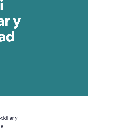
i
ar y
iad
ddi ar y
ei