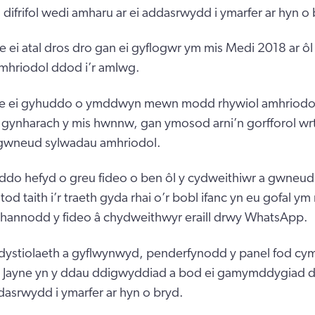
frifol wedi amharu ar ei addasrwydd i ymarfer ar hyn o 
e ei atal dros dro gan ei gyflogwr ym mis Medi 2018 ar ôl
mhriodol ddod i’r amlwg.
e ei gyhuddo o ymddwyn mewn modd rhywiol amhriodol
gynharach y mis hwnnw, gan ymosod arni’n gorfforol wrt
gwneud sylwadau amhriodol.
ddo hefyd o greu fideo o ben ôl y cydweithiwr a gwneu
od taith i’r traeth gyda rhai o’r bobl ifanc yn eu gofal y
hannodd y fideo â chydweithwyr eraill drwy WhatsApp.
y dystiolaeth a gyflwynwyd, penderfynodd y panel fod cym
 Jayne yn y ddau ddigwyddiad a bod ei gamymddygiad dif
dasrwydd i ymarfer ar hyn o bryd.