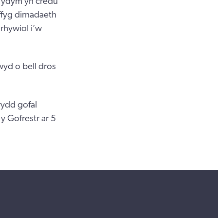
d ydym yn credu
ffyg dirnadaeth
 rhywiol i’w
yd o bell dros
wydd gofal
y Gofrestr ar 5