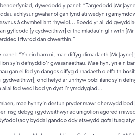
 benderfyniad, dywedodd y panel: “Targedodd [Mr Jayne]
r ddau achlysur gwahanol gan fynd ati wedyn i gamymddw
nus â chymhelliant rhywiol... Roedd yr ail ddigwyddiad
n gyfleodd [y cydweithiwr] ei theimladau’n glir wrth [Mr J
rdded i ffwrdd dan chwerthin.”
anel: “Yn ein barn ni, mae diffyg dirnadaeth [Mr Jayne] 
olion sy’n defnyddio’r gwasanaethau. Mae hyn, yn ein barn
u gan ei fod yn dangos diffyg dirnadaeth o effaith bosi
[ei gydweithiwr], ond hefyd ar unrhyw bobl ifanc sy’n defn
allai fod wedi bod yn dyst i’r ymddygiad...
mlaen, mae hynny’n destun pryder mawr oherwydd bod [
peri risg debyg i gydweithwyr ac unigolion agored i niwed 
yfodol (ac y byddai ganddo ddyletswydd gofal tuag atyn