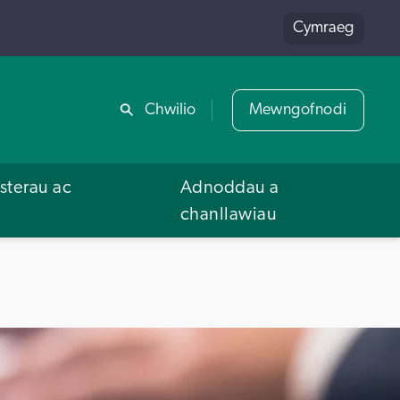
Cymraeg
Rhannu
Chwilio
Mewngofnodi
terau ac
Adnoddau a
u
chanllawiau