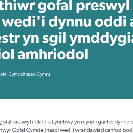
hiwr gofal preswyl 
 wedi'i dynnu oddi 
str yn sgil ymddyg
ol amhriodol
ofal Cymdeithasol Cymru
ofal preswyl i blant o Lynebwy yn mynd i gael ei dynnu o
thwyr Gofal Cymdeithasol wedi i wrandawiad canfod bod 