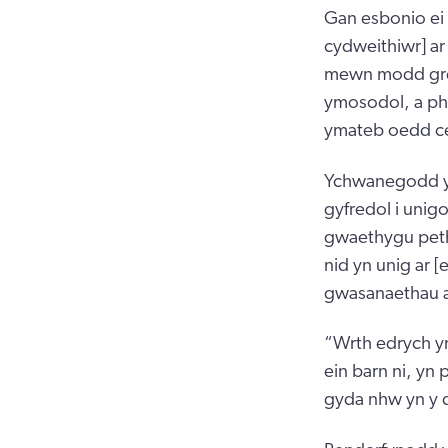
Gan esbonio ei
cydweithiwr] a
mewn modd gresy
ymosodol, a pha
ymateb oedd ce
Ychwanegodd y p
gyfredol i unig
gwaethygu petha
nid yn unig ar 
gwasanaethau a 
“Wrth edrych y
ein barn ni, yn 
gyda nhw yn y d