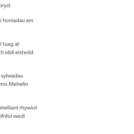
bryd.
 i honiadau am
 tuag at
h iddi eistedd
d sylwadau
m mis Mehefin
helliant rhywiol
rifol wedi