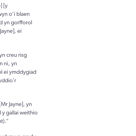
 [y
yn o’i blaen
 yn gorfforol
ayne], ei
yn creu risg
 ni, yn
bl ei ymddygiad
yddio’r
Mr Jayne], yn
y gallai weithio
t).”