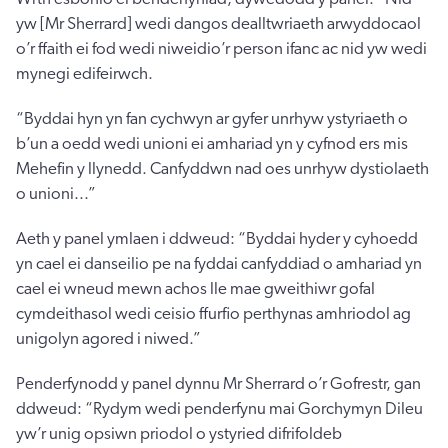
yw [Mr Sherrard] wedi dangos dealltwriaeth arwyddocaol
o’r ffaith ei fod wedi niweidio’r person ifanc ac nid yw wedi
mynegi edifeirwch.
“Byddai hyn yn fan cychwyn ar gyfer unrhyw ystyriaeth o
b’un a oedd wedi unioni ei amhariad yn y cyfnod ers mis
Mehefin y llynedd. Canfyddwn nad oes unrhyw dystiolaeth
o unioni...”
Aeth y panel ymlaen i ddweud: “Byddai hyder y cyhoedd
yn cael ei danseilio pe na fyddai canfyddiad o amhariad yn
cael ei wneud mewn achos lle mae gweithiwr gofal
cymdeithasol wedi ceisio ffurfio perthynas amhriodol ag
unigolyn agored i niwed.”
Penderfynodd y panel dynnu Mr Sherrard o’r Gofrestr, gan
ddweud: “Rydym wedi penderfynu mai Gorchymyn Dileu
yw’r unig opsiwn priodol o ystyried difrifoldeb