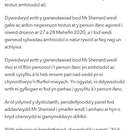
testun amhriodol ati.
Dywedwyd wrth y gwrandawiad bod Mr Sherrard wedi
galw ac anfon negeseuon testun at y person ifanc agored i
niwed droeon ar 27 a 28 Mehefin 2020, a’i fod wedi
gwneud sylwadau amhriodol o natur rywiol ar fwy nag un
achlysur.
Dywedwyd wrth y gwrandawiad bod Mr Sherrard wedi
rhoi ei rif ffôn personol i’r person ifanc yn amhriodol ac
wedi cysylltu â hi heb reswm pan nad oedd yn ei
chynorthwyo’n ffurfiol mwyach. Yn ogystal, ni ddywedodd
wrth ei gyflogwr ei fod yn parhau i gysylltu â’r person ifanc.
Ar ôl ystyried y dystiolaeth, penderfynodd y panel fod
addasrwydd Mr Sherrard i ymarfer wedi’i amharu ar hyn o
bryd oherwydd ei gamymddwyn difrifol.
Wrth esbonio ei benderfyniad, dywedodd y panel: “Nid