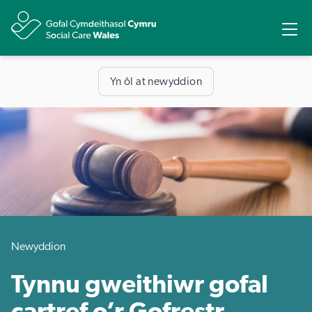
Rhannu
Ope
Yn ôl at newyddion
Newyddion
Tynnu gweithiwr gofal
cartref o’r Gofrestr