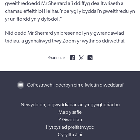
gweithredoedd Mr Sherrard a’i ddiffyg dealltwriaeth a
chamau effeithiol i leihau’r perygl y byddai’n gweithredu yn
yr un ffordd yn y dyfodol.”
Nid oedd Mr Sherrard yn bresennol yn y gwrandawiad
tridiau, a gynhaliwyd trwy Zoom yr wythnos ddiwethaf.
Rhannu ar
Cofrestrwch i dderbyn ein e-fwletin diweddaraf
Newyddion, digwyddiadau ac ymgynghoriadau
Map y safle
Y Gwobrau
Hysbysiad preifatrwydd
Cysylltu â ni