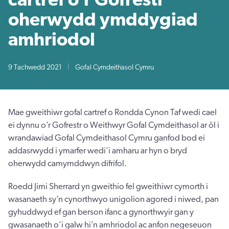
oherwydd ymddygiad
amhriodol
9 Tachwedd 2021
|
Gofal Cymdeithasol Cymru
Mae gweithiwr gofal cartref o Rondda Cynon Taf wedi cael
ei dynnu o’r Gofrestr o Weithwyr Gofal Cymdeithasol ar ôl i
wrandawiad Gofal Cymdeithasol Cymru ganfod bod ei
addasrwydd i ymarfer wedi’i amharu ar hyn o bryd
oherwydd camymddwyn difrifol.
Roedd Jimi Sherrard yn gweithio fel gweithiwr cymorth i
wasanaeth sy’n cynorthwyo unigolion agored i niwed, pan
gyhuddwyd ef gan berson ifanc a gynorthwyir gan y
gwasanaeth o’i galw hi’n amhriodol ac anfon negeseuon