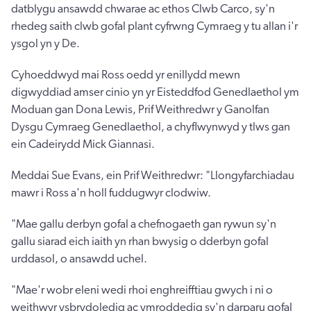
datblygu ansawdd chwarae ac ethos Clwb Carco, sy'n
rhedeg saith clwb gofal plant cyfrwng Cymraeg y tu allan i'r
ysgol yn y De.
Cyhoeddwyd mai Ross oedd yr enillydd mewn
digwyddiad amser cinio yn yr Eisteddfod Genedlaethol ym
Moduan gan Dona Lewis, Prif Weithredwr y Ganolfan
Dysgu Cymraeg Genedlaethol, a chyflwynwyd y tlws gan
ein Cadeirydd Mick Giannasi.
Meddai Sue Evans, ein Prif Weithredwr: "Llongyfarchiadau
mawr i Ross a'n holl fuddugwyr clodwiw.
"Mae gallu derbyn gofal a chefnogaeth gan rywun sy'n
gallu siarad eich iaith yn rhan bwysig o dderbyn gofal
urddasol, o ansawdd uchel.
"Mae'r wobr eleni wedi rhoi enghreifftiau gwych i ni o
weithwyr ysbrydoledig ac ymroddedig sy'n darparu gofal