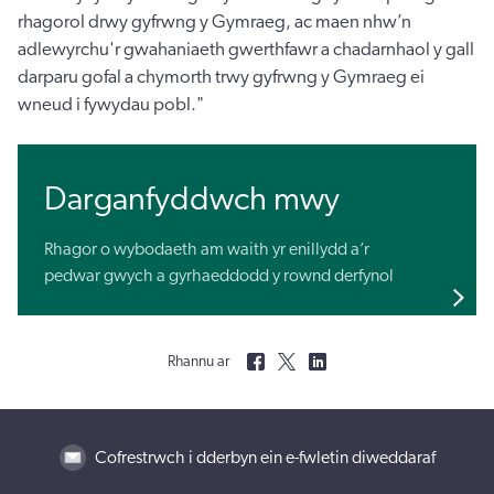
rhagorol drwy gyfrwng y Gymraeg, ac maen nhw’n
adlewyrchu'r gwahaniaeth gwerthfawr a chadarnhaol y gall
darparu gofal a chymorth trwy gyfrwng y Gymraeg ei
wneud i fywydau pobl."
Darganfyddwch mwy
Rhagor o wybodaeth am waith yr enillydd a’r
pedwar gwych a gyrhaeddodd y rownd derfynol
Rhannu ar
Cofrestrwch i dderbyn ein e-fwletin diweddaraf