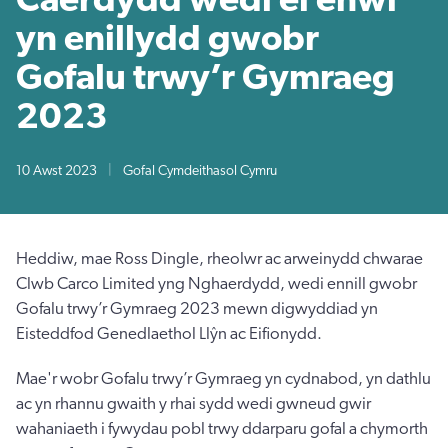
yn enillydd gwobr
Gofalu trwy’r Gymraeg
2023
10 Awst 2023
|
Gofal Cymdeithasol Cymru
Heddiw, mae Ross Dingle, rheolwr ac arweinydd chwarae
Clwb Carco Limited yng Nghaerdydd, wedi ennill gwobr
Gofalu trwy’r Gymraeg 2023 mewn digwyddiad yn
Eisteddfod Genedlaethol Llŷn ac Eifionydd.
Mae'r wobr Gofalu trwy’r Gymraeg yn cydnabod, yn dathlu
ac yn rhannu gwaith y rhai sydd wedi gwneud gwir
wahaniaeth i fywydau pobl trwy ddarparu gofal a chymorth