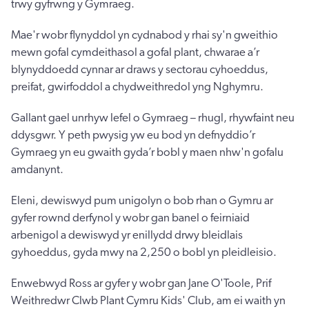
trwy gyfrwng y Gymraeg.
Mae'r wobr flynyddol yn cydnabod y rhai sy'n gweithio
mewn gofal cymdeithasol a gofal plant, chwarae a’r
blynyddoedd cynnar ar draws y sectorau cyhoeddus,
preifat, gwirfoddol a chydweithredol yng Nghymru.
Gallant gael unrhyw lefel o Gymraeg – rhugl, rhywfaint neu
ddysgwr. Y peth pwysig yw eu bod yn defnyddio’r
Gymraeg yn eu gwaith gyda’r bobl y maen nhw'n gofalu
amdanynt.
Eleni, dewiswyd pum unigolyn o bob rhan o Gymru ar
gyfer rownd derfynol y wobr gan banel o feirniaid
arbenigol a dewiswyd yr enillydd drwy bleidlais
gyhoeddus, gyda mwy na 2,250 o bobl yn pleidleisio.
Enwebwyd Ross ar gyfer y wobr gan Jane O'Toole, Prif
Weithredwr Clwb Plant Cymru Kids' Club, am ei waith yn