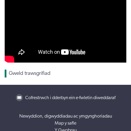
Gweld trawsgrifiad
Cofrestrwch i dderbyn ein e-fwletin diweddaraf
Newyddion, digwyddiadau ac ymgynghoriadau
Map y safle
Y Gwobrau