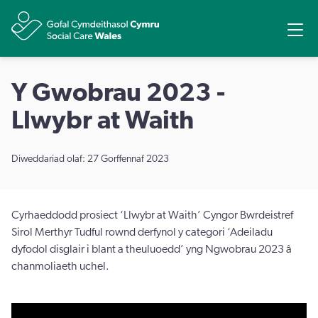
Rhannu
Ope
Y Gwobrau 2023 -
Llwybr at Waith
Diweddariad olaf: 27 Gorffennaf 2023
Cyrhaeddodd prosiect ‘Llwybr at Waith’ Cyngor Bwrdeistref
Sirol Merthyr Tudful rownd derfynol y categori ‘Adeiladu
dyfodol disglair i blant a theuluoedd’ yng Ngwobrau 2023 â
chanmoliaeth uchel.