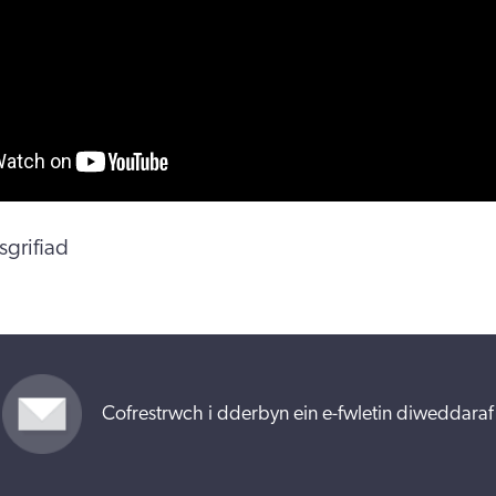
grifiad
Cofrestrwch i dderbyn ein e-fwletin diweddaraf