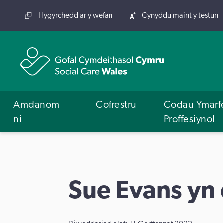
Hygyrchedd ar y wefan
Cynyddu maint y testun
Amdanom
Cofrestru
Codau Ymarf
ni
Proffesiynol
Sue Evans yn