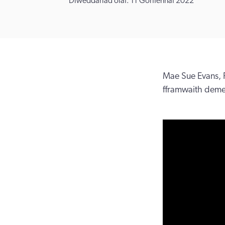
Diweddariad olaf: 11 Gorffennaf 2022
Mae Sue Evans, 
fframwaith deme