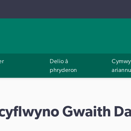
er
Delio â
Cymwys
phryderon
ariann
 cyflwyno Gwaith D