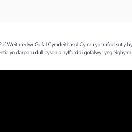
Prif Weithredwr Gofal Cymdeithasol Cymru yn trafod sut y 
ntia yn darparu dull cyson o hyfforddi gofalwyr yng Nghymr