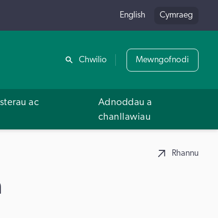
English
Cymraeg
Rhannu
Chwilio
Mewngofnodi
terau ac
Adnoddau a
u
chanllawiau
Rhannu
a