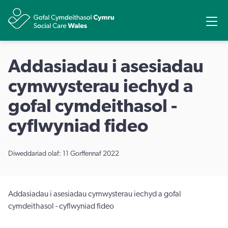
Rhannu
Ope
Addasiadau i asesiadau
cymwysterau iechyd a
gofal cymdeithasol -
cyflwyniad fideo
Diweddariad olaf: 11 Gorffennaf 2022
Addasiadau i asesiadau cymwysterau iechyd a gofal
cymdeithasol - cyflwyniad fideo