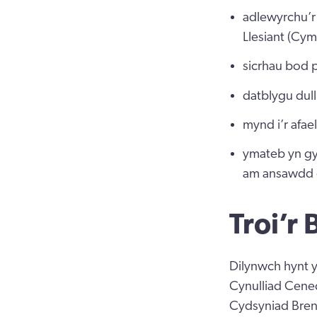
adlewyrchu’r
Llesiant (Cy
sicrhau bod p
datblygu dul
mynd i’r afae
ymateb yn gy
am ansawdd g
Troi’r
Dilynwch hynt y
Cynulliad Cened
Cydsyniad Bren