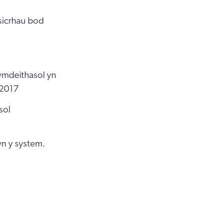
sicrhau bod
ymdeithasol yn
 2017
sol
yn y system.