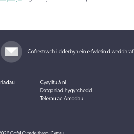
Cofrestrwch i dderbyn ein e-fwletin diweddaraf
riadau
Cysylltu â ni
Datganiad hygyrchedd
Telerau ac Amodau
2026 Gofal Cymdeithasol Cymru