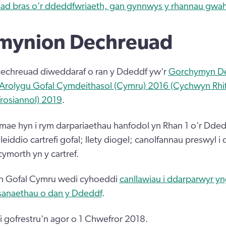
iad bras o’r ddeddfwriaeth, gan gynnwys y rhannau gwah
mynion Dechreuad
chreuad diweddaraf o ran y Ddeddf yw'r
Gorchymyn D
 Arolygu Gofal Cymdeithasol (Cymru) 2016 (Cychwyn Rhif
rosiannol) 2019
.
 mae hyn i rym darpariaethau hanfodol yn Rhan 1 o'r Dde
leiddio cartrefi gofal; llety diogel; canolfannau preswyl 
morth yn y cartref.
h Gofal Cymru wedi cyhoeddi
canllawiau i ddarparwyr yn
sanaethau o dan y Ddeddf
.
i gofrestru'n agor o 1 Chwefror 2018.