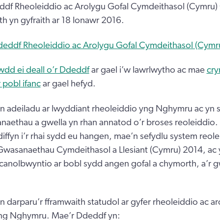
df Rheoleiddio ac Arolygu Gofal Cymdeithasol (Cymru)
th yn gyfraith ar 18 Ionawr 2016.
deddf Rheoleiddio ac Arolygu Gofal Cymdeithasol (Cymr
wdd ei deall o’r Ddeddf
ar gael i’w lawrlwytho ac mae
cry
 pobl ifanc
ar gael hefyd.
n adeiladu ar lwyddiant rheoleiddio yng Nghymru ac yn 
aethau a gwella yn rhan annatod o’r broses reoleiddio.
iffyn i’r rhai sydd eu hangen, mae’n sefydlu system reole
Gwasanaethau Cymdeithasol a Llesiant (Cymru) 2014, ac 
 canolbwyntio ar bobl sydd angen gofal a chymorth, a’r g
 darparu’r fframwaith statudol ar gyfer rheoleiddio ac ar
ng Nghymru. Mae’r Ddeddf yn: