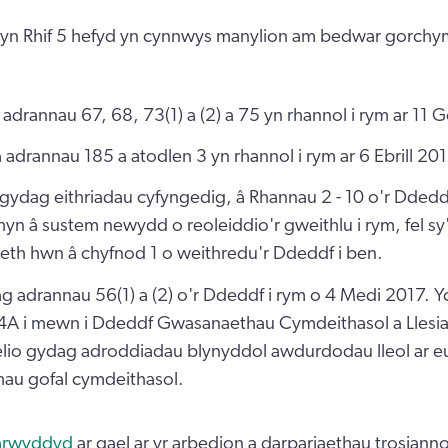
n Rhif 5 hefyd yn cynnwys manylion am bedwar gorch
a adrannau 67, 68, 73(1) a (2) a 75 yn rhannol i rym ar 11 
a adrannau 185 a atodlen 3 yn rhannol i rym ar 6 Ebrill 20
 gydag eithriadau cyfyngedig, â Rhannau 2 - 10 o'r Ddeddf 
yn â sustem newydd o reoleiddio'r gweithlu i rym, fel sy'
eth hwn â chyfnod 1 o weithredu'r Ddeddf i ben.
 ag adrannau 56(1) a (2) o'r Ddeddf i rym o 4 Medi 2017
4A i mewn i Ddeddf Gwasanaethau Cymdeithasol a Llesia
elio gydag adroddiadau blynyddol awdurdodau lleol ar e
u gofal cymdeithasol.
arwyddyd
ar gael ar yr arbedion a darpariaethau trosiann