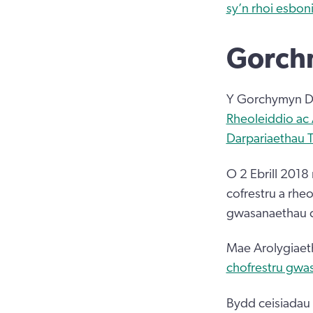
sy’n rhoi esbon
Gorch
Y Gorchymyn De
Rheoleiddio ac
Darpariaethau T
O 2 Ebrill 2018
cofrestru a rheo
gwasanaethau cy
Mae Arolygiaet
chofrestru gwa
Bydd ceisiadau 