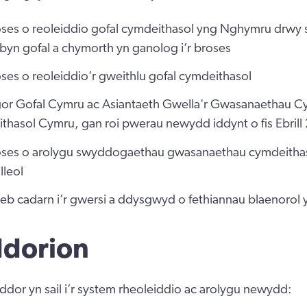
oses o reoleiddio gofal cymdeithasol yng Nghymru drwy 
byn gofal a chymorth yn ganolog i’r broses
ses o reoleiddio’r gweithlu gofal cymdeithasol
gor Gofal Cymru ac Asiantaeth Gwella'r Gwasanaethau C
thasol Cymru, gan roi pwerau newydd iddynt o fis Ebrill
oses o arolygu swyddogaethau gwasanaethau cymdeitha
leol
eb cadarn i’r gwersi a ddysgwyd o fethiannau blaenorol 
dorion
or yn sail i’r system rheoleiddio ac arolygu newydd: