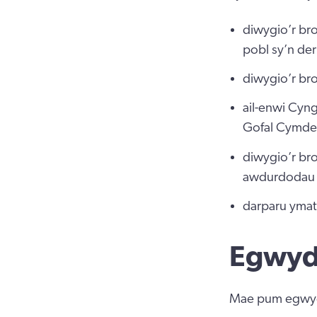
diwygio’r br
pobl sy’n der
diwygio’r bro
ail-enwi Cyn
Gofal Cymdei
diwygio’r br
awdurdodau l
darparu ymat
Egwyd
Mae pum egwydd