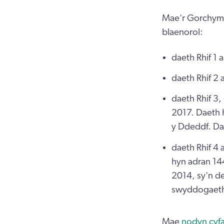
Mae'r Gorchymy
blaenorol:
daeth Rhif 1 
daeth Rhif 2 
daeth Rhif 3,
2017. Daeth h
y Ddeddf. Da
daeth Rhif 4
hyn adran 14
2014, sy'n d
swyddogaetha
Mae
nodyn cyf