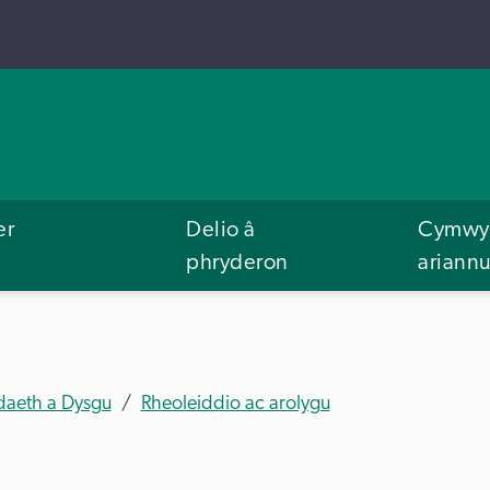
er
Delio â
Cymwys
phryderon
ariann
aeth a Dysgu
Rheoleiddio ac arolygu