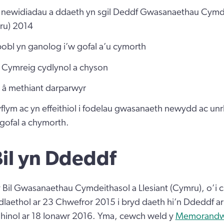
 newidiadau a ddaeth yn sgil Deddf Gwasanaethau Cymde
mru) 2014
obl yn ganolog i’w gofal a’u cymorth
l Cymreig cydlynol a chyson
l â methiant darparwyr
flym ac yn effeithiol i fodelau gwasanaeth newydd ac u
ofal a chymorth.
 Bil yn Ddeddf
 Bil Gwasanaethau Cymdeithasol a Llesiant (Cymru), o’i c
laethol ar 23 Chwefror 2015 i bryd daeth hi’n Ddeddf ar
hinol ar 18 Ionawr 2016. Yma, cewch weld y
Memorandw