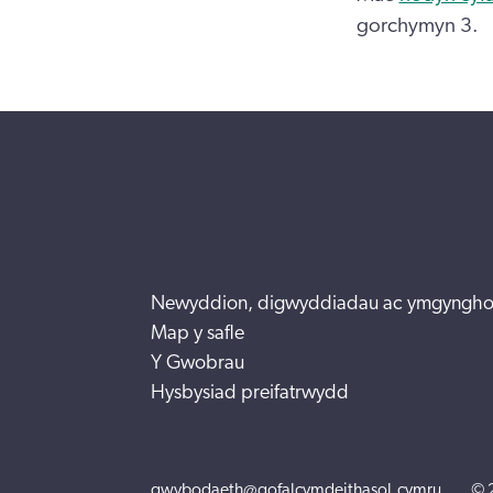
gorchymyn 3.
Newyddion, digwyddiadau ac ymgyngho
Map y safle
Y Gwobrau
Hysbysiad preifatrwydd
gwybodaeth@gofalcymdeithasol.cymru
© 