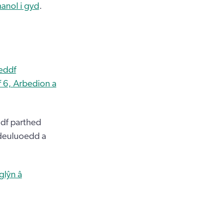
anol i gyd
.
eddf
 6, Arbedion a
ddf parthed
i deuluoedd a
glŷn â