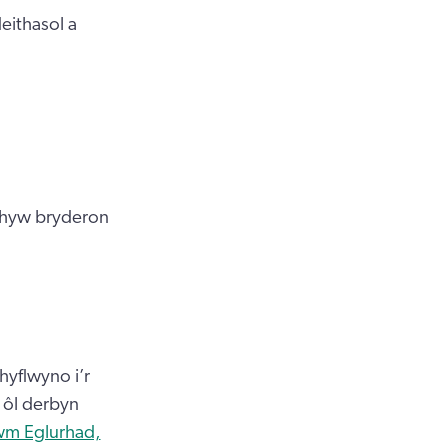
ithasol a
nrhyw bryderon
hyflwyno i’r
 ôl derbyn
m Eglurhad,