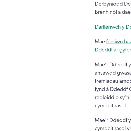
Derbyniodd Ded
Brenhinol a dae
Darllenwch y D
Mae
fersiwn ha
Ddeddf ar gyfer
Mae’r Ddeddf y
ansawdd gwasan
trefniadau amdd
fynd â Ddeddf 
reoleiddio sy’n
cymdeithasol.
Mae’r Ddeddf yn
cymdeithasol y