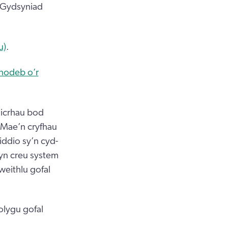
 Gydsyniad
u)
.
nodeb o’r
sicrhau bod
 Mae’n cryfhau
iddio sy’n cyd-
yn creu system
weithlu gofal
olygu gofal