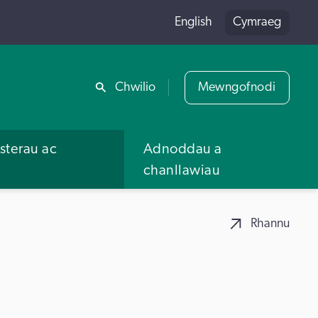
English
Cymraeg
Rhannu
Chwilio
Mewngofnodi
terau ac
Adnoddau a
u
chanllawiau
Rhannu