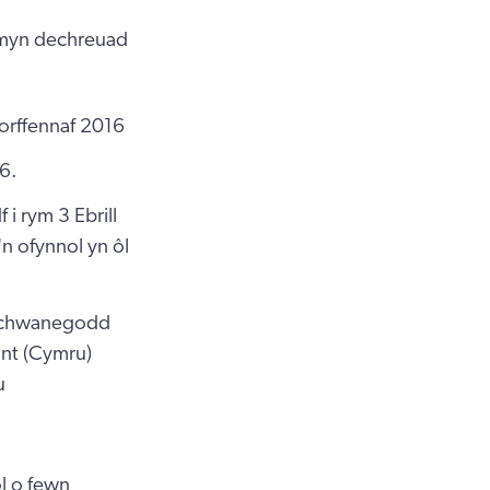
ymyn dechreuad
Gorffennaf 2016
16.
i rym 3 Ebrill
n ofynnol yn ôl
. Ychwanegodd
nt (Cymru)
u
ol o fewn