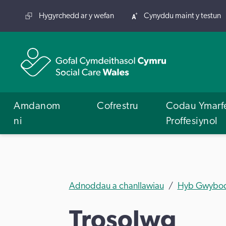
Hygyrchedd ar y wefan
Cynyddu maint y testun
Amdanom
Cofrestru
Codau Ymarf
ni
Proffesiynol
Adnoddau a chanllawiau
Hyb Gwybod
Trosolwg