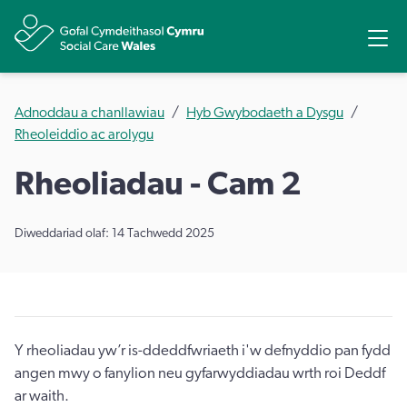
Rhannu
Ope
Adnoddau a chanllawiau
Hyb Gwybodaeth a Dysgu
Rheoleiddio ac arolygu
Rheoliadau - Cam 2
Diweddariad olaf: 14 Tachwedd 2025
Y rheoliadau yw’r is-ddeddfwriaeth i'w defnyddio pan fydd
angen mwy o fanylion neu gyfarwyddiadau wrth roi Deddf
ar waith.