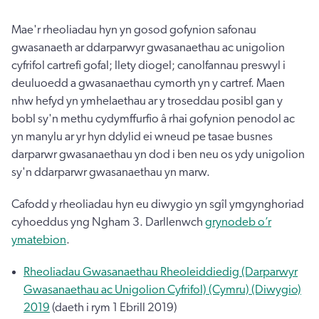
Mae'r rheoliadau hyn yn gosod gofynion safonau
gwasanaeth ar ddarparwyr gwasanaethau ac unigolion
cyfrifol cartrefi gofal; llety diogel; canolfannau preswyl i
deuluoedd a gwasanaethau cymorth yn y cartref. Maen
nhw hefyd yn ymhelaethau ar y troseddau posibl gan y
bobl sy'n methu cydymffurfio â rhai gofynion penodol ac
yn manylu ar yr hyn ddylid ei wneud pe tasae busnes
darparwr gwasanaethau yn dod i ben neu os ydy unigolion
sy'n ddarparwr gwasanaethau yn marw.
Cafodd y rheoliadau hyn eu diwygio yn sgîl ymgynghoriad
cyhoeddus yng Ngham 3. Darllenwch
grynodeb o’r
ymatebion
.
Rheoliadau Gwasanaethau Rheoleiddiedig (Darparwyr
Gwasanaethau ac Unigolion Cyfrifol) (Cymru) (Diwygio)
2019
(daeth i rym 1 Ebrill 2019)