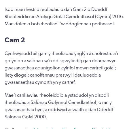
Isod mae rhestr o reoliadau o dan Gam 2 o Ddeddf
Rheoleiddio ac Arolygu Gofal Cymdeithasol (Cymru) 2016.
Mae dolen o bob rheoliad i'w ddogfennau perthnasol.
Cam 2
Cynhwysodd ail gam y rheoliadau ynglŷn â chofrestru a’r
gofynion a safonau sy’n ddisgwyliedig gan ddarparwyr
gwasanaethau ac unigolion cyfrifol mewn cartrefi gofal;
llety diogel; canolfannau preswyl i deuluoedd a
gwasanaethau cymorth yn y cartref.
Mae’r canllawiau rheoleiddio a ystadudol yn disodli
rheoliadau a Safonau Gofynnol Cenedlaethol, o ran y
gwasanaethau hyn, a roddwyd ar waith o dan Ddeddf
Safonau Gofal 2000.