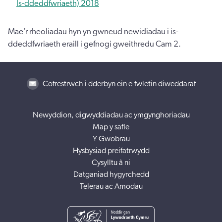
Is-ddeddfwriaeth) 2018
Mae’r rheoliadau hyn yn gwneud newidiadau i is-
ddeddfwriaeth eraill i gefnogi gweithredu Cam 2.
Cofrestrwch i dderbyn ein e-fwletin diweddaraf
Newyddion, digwyddiadau ac ymgynghoriadau
Map y safle
Y Gwobrau
Hysbysiad preifatrwydd
Cysylltu â ni
Datganiad hygyrchedd
Telerau ac Amodau