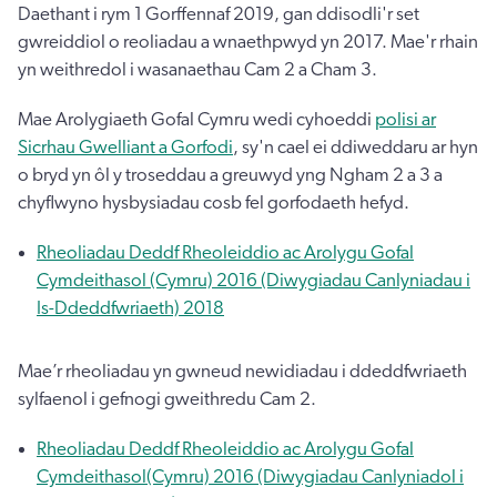
Daethant i rym 1 Gorffennaf 2019, gan ddisodli'r set
gwreiddiol o reoliadau a wnaethpwyd yn 2017. Mae'r rhain
yn weithredol i wasanaethau Cam 2 a Cham 3.
Mae Arolygiaeth Gofal Cymru wedi cyhoeddi
polisi ar
Sicrhau Gwelliant a Gorfodi
, sy'n cael ei ddiweddaru ar hyn
o bryd yn ôl y troseddau a greuwyd yng Ngham 2 a 3 a
chyflwyno hysbysiadau cosb fel gorfodaeth hefyd.
Rheoliadau Deddf Rheoleiddio ac Arolygu Gofal
Cymdeithasol (Cymru) 2016 (Diwygiadau Canlyniadau i
Is-Ddeddfwriaeth) 2018
Mae’r rheoliadau yn gwneud newidiadau i ddeddfwriaeth
sylfaenol i gefnogi gweithredu Cam 2.
Rheoliadau Deddf Rheoleiddio ac Arolygu Gofal
Cymdeithasol(Cymru) 2016 (Diwygiadau Canlyniadol i