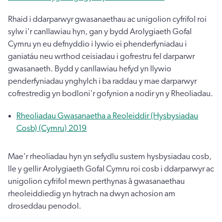
Rhaid i ddarparwyr gwasanaethau ac unigolion cyfrifol roi
sylw i'r canllawiau hyn, gan y bydd Arolygiaeth Gofal
Cymru yn eu defnyddio i lywio ei phenderfyniadau i
ganiatáu neu wrthod ceisiadau i gofrestru fel darparwr
gwasanaeth. Bydd y canllawiau hefyd yn llywio
penderfyniadau ynghylch i ba raddau y mae darparwyr
cofrestredig yn bodloni'r gofynion a nodir yn y Rheoliadau.
Rheoliadau Gwasanaetha a Reoleiddir (Hysbysiadau
Cosb) (Cymru) 2019
Mae'r rheoliadau hyn yn sefydlu sustem hysbysiadau cosb,
lle y gellir Arolygiaeth Gofal Cymru roi cosb i ddarparwyr ac
unigolion cyfrifol mewn perthynas â gwasanaethau
rheoleiddiedig yn hytrach na dwyn achosion am
droseddau penodol.