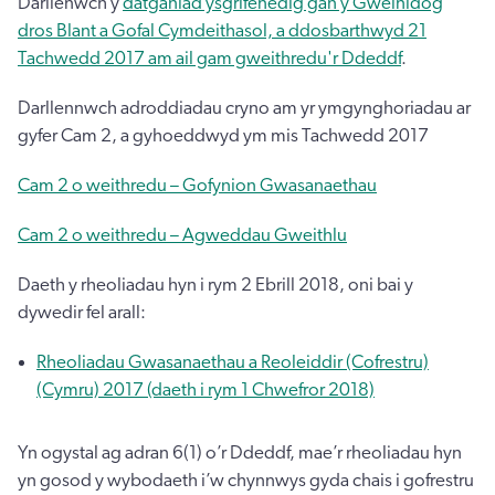
Darllenwch y
datganiad ysgrifenedig gan y Gweinidog
dros Blant a Gofal Cymdeithasol, a ddosbarthwyd 21
Tachwedd 2017 am ail gam gweithredu'r Ddeddf
.
Darllennwch adroddiadau cryno am yr ymgynghoriadau ar
gyfer Cam 2, a gyhoeddwyd ym mis Tachwedd 2017
Cam 2 o weithredu – Gofynion Gwasanaethau
Cam 2 o weithredu – Agweddau Gweithlu
Daeth y rheoliadau hyn i rym 2 Ebrill 2018, oni bai y
dywedir fel arall:
Rheoliadau Gwasanaethau a Reoleiddir (Cofrestru)
(Cymru) 2017 (daeth i rym 1 Chwefror 2018)
Yn ogystal ag adran 6(1) o’r Ddeddf, mae’r rheoliadau hyn
yn gosod y wybodaeth i’w chynnwys gyda chais i gofrestru