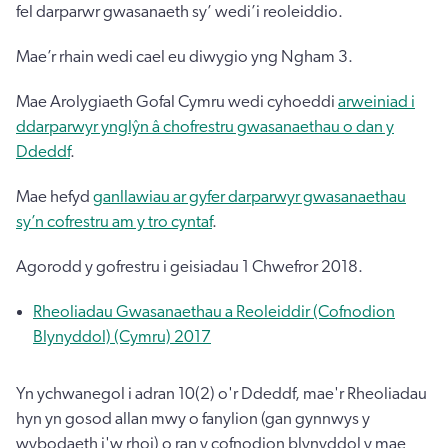
fel darparwr gwasanaeth sy’ wedi’i reoleiddio.
Mae’r rhain wedi cael eu diwygio yng Ngham 3.
Mae Arolygiaeth Gofal Cymru wedi cyhoeddi
arweiniad i
ddarparwyr ynglŷn â chofrestru gwasanaethau o dan y
Ddeddf
.
Mae hefyd
ganllawiau ar gyfer darparwyr gwasanaethau
sy’n cofrestru am y tro cyntaf
.
Agorodd y gofrestru i geisiadau 1 Chwefror 2018.
Rheoliadau Gwasanaethau a Reoleiddir (Cofnodion
Blynyddol) (Cymru) 2017
Yn ychwanegol i adran 10(2) o'r Ddeddf, mae'r Rheoliadau
hyn yn gosod allan mwy o fanylion (gan gynnwys y
wybodaeth i'w rhoi) o ran y cofnodion blynyddol y mae