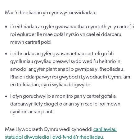
Mae’r rheoliadau yn cynnwys newidiadau:
i’r eithriadau ar gyfer gwasanaethau cymorth yn y cartref, i
roi eglurder lle mae gofal nyrsio yn cael ei ddarparu
mewn cartrefi pobl
i eithriadau ar gyfer gwasanaethau cartrefi gofal i
gynlluniau gwyliau preswyl sydd wedi'u heithrio'n
amodol ar gyfer plant anabl o gwmpas y Rheoliadau.
Rhaid i ddarparwyr roi gwybod i Lywodraeth Cymru am
eu trefniadau, cyn i wyliau ddigwydd
i ofyn goruchwylio a monitro gan y cartref gofal a
darparwyr llety diogel o arian sy'n cael ei roi mewn
cynilion ar ran plant.
Mae Llywodraeth Cymru wedi cyhoeddi
canllawiau
statudol diwygiedig i gyd-fynd â’r rheoliadau
.