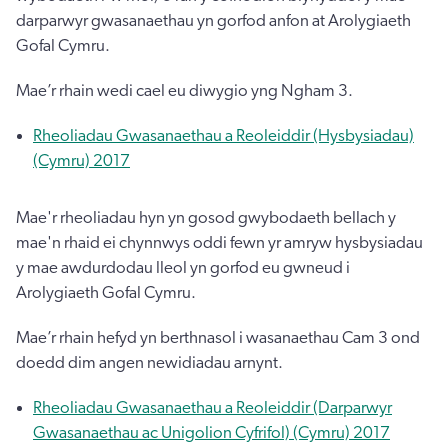
darparwyr gwasanaethau yn gorfod anfon at Arolygiaeth
Gofal Cymru.
Mae’r rhain wedi cael eu diwygio yng Ngham 3.
Rheoliadau Gwasanaethau a Reoleiddir (Hysbysiadau)
(Cymru) 2017
Mae'r rheoliadau hyn yn gosod gwybodaeth bellach y
mae'n rhaid ei chynnwys oddi fewn yr amryw hysbysiadau
y mae awdurdodau lleol yn gorfod eu gwneud i
Arolygiaeth Gofal Cymru.
Mae’r rhain hefyd yn berthnasol i wasanaethau Cam 3 ond
doedd dim angen newidiadau arnynt.
Rheoliadau Gwasanaethau a Reoleiddir (Darparwyr
Gwasanaethau ac Unigolion Cyfrifol) (Cymru) 2017