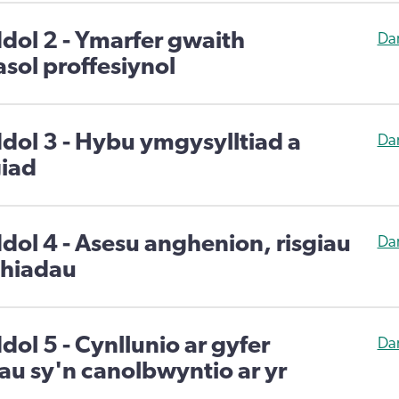
ddol 2 - Ymarfer gwaith
Da
sol proffesiynol
ddol 3 - Hybu ymgysylltiad a
Da
iad
dol 4 - Asesu anghenion, risgiau
Da
chiadau
dol 5 - Cynllunio ar gyfer
Da
au sy'n canolbwyntio ar yr