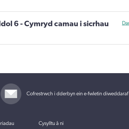
ddol 6 - Cymryd camau i sicrhau
Da
Cofrestrwch i dderbyn ein e-fwletin diweddaraf
riadau
Cysylltu â ni