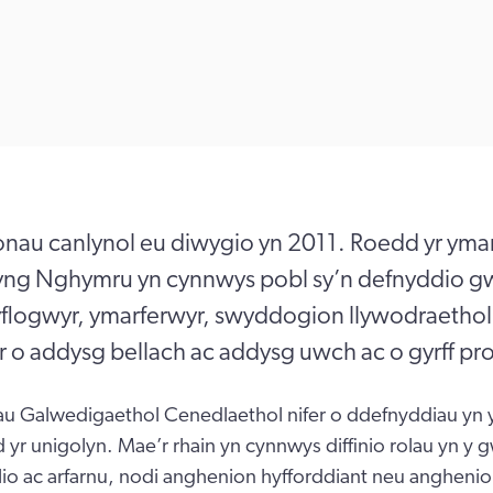
onau canlynol eu diwygio yn 2011. Roedd yr ymar
ng Nghymru yn cynnwys pobl sy’n defnyddio g
yflogwyr, ymarferwyr, swyddogion llywodraethol
 o addysg bellach ac addysg uwch ac o gyrff pro
u Galwedigaethol Cenedlaethol nifer o ddefnyddiau yn 
 yr unigolyn. Mae’r rhain yn cynnwys diffinio rolau yn y g
lio ac arfarnu, nodi anghenion hyfforddiant neu angheni