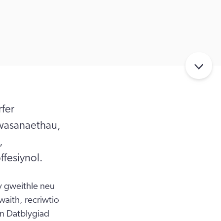
fer
wasanaethau,
,
ffesiynol.
y gweithle neu
waith, recriwtio
on Datblygiad