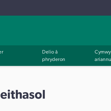
er
Delio â
Cymwys
phryderon
ariann
eithasol