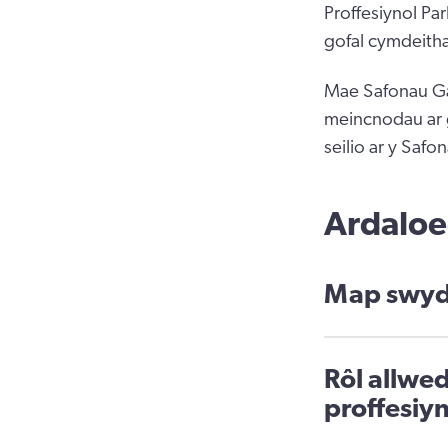
Proffesiynol Pa
gofal cymdeith
Mae Safonau Ga
meincnodau ar 
seilio ar y Saf
Ardalo
Map swyd
Rôl allwe
proffesiyn