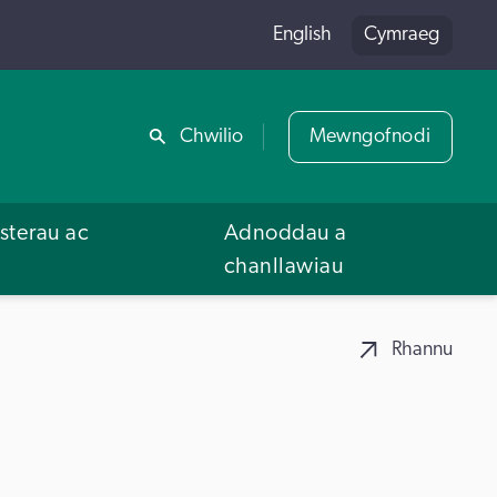
English
Cymraeg
Rhannu
Chwilio
Mewngofnodi
terau ac
Adnoddau a
u
chanllawiau
Rhannu