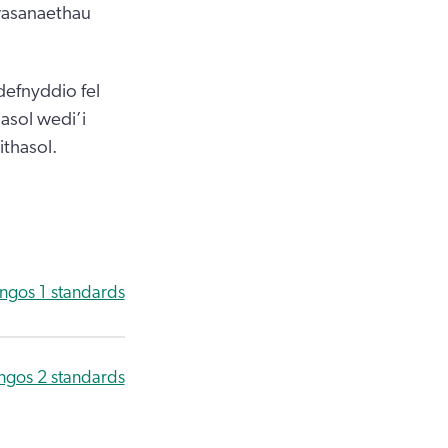
gwasanaethau
efnyddio fel
asol wedi’i
ithasol.
ngos 1 standards
ngos 2 standards