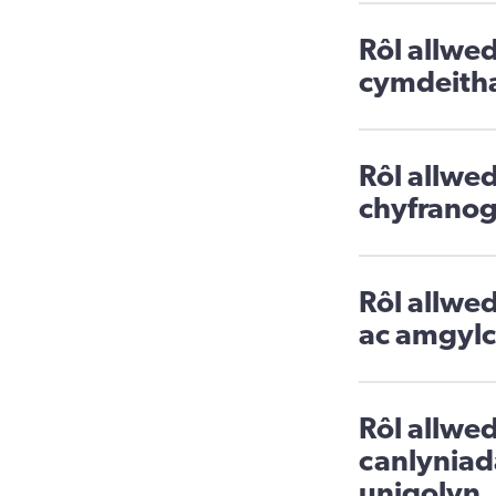
Rôl allwe
cymdeitha
Rôl allwe
chyfranog
Rôl allwed
ac amgyl
Rôl allwed
canlyniad
unigolyn