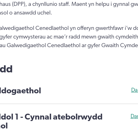
rhaus (DPP), a chynllunio staff. Maent yn helpu i gynnal 
asol o ansawdd uchel.
lwedigaethol Cenedlaethol yn offeryn gwerthfawr i’w dd
gyfer cymwysterau ac mae’r radd mewn gwaith cymdeith
onau Galwedigaethol Cenedlaethol ar gyfer Gwaith Cymde
edd
dogaethol
Da
ddol 1 - Cynnal atebolrwydd
Da
ol