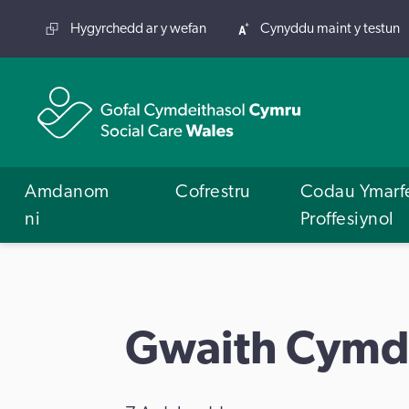
Hygyrchedd ar y wefan
Cynyddu maint y testun
Amdanom
Cofrestru
Codau Ymarf
ni
Proffesiynol
Gwaith Cymd