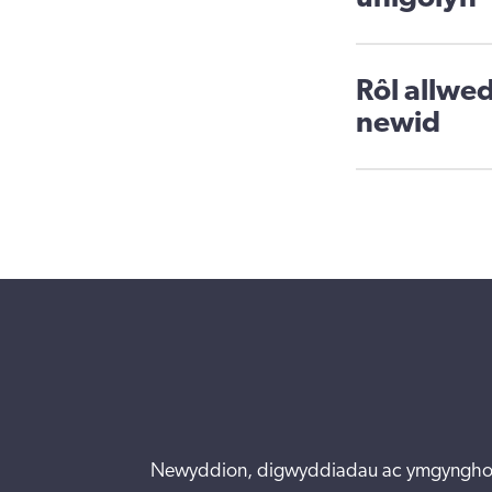
Rôl allwe
newid
Newyddion, digwyddiadau ac ymgyngho