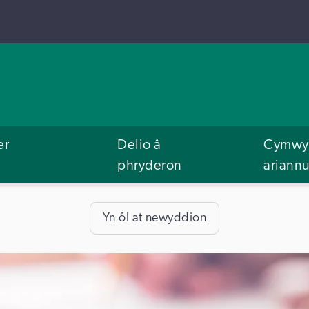
er
Delio â
Cymwys
phryderon
ariann
Yn ôl at newyddion