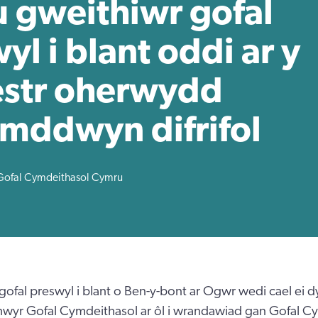
 gweithiwr gofal
yl i blant oddi ar y
estr oherwydd
mddwyn difrifol
Gofal Cymdeithasol Cymru
ofal preswyl i blant o Ben-y-bont ar Ogwr wedi cael ei d
hwyr Gofal Cymdeithasol ar ôl i wrandawiad gan Gofal C