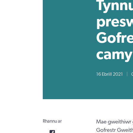
Tynnu
presw
Gofr
camy
16 Ebrill 2021
|
Rhannu ar
Mae gweithiwr g
Gofrestr Gweit