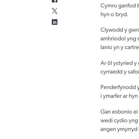
Cymru ganfod bo
hyn o bryd.
Clywodd y gwra
amhriodol yng n
lanio yn y cartr
Ar ôl ystyried 
cyrraedd y safo
Penderfynodd y
i ymarfer ar hyn
Gan esbonio ei
wedi cydio yng 
angen ymyrryd 