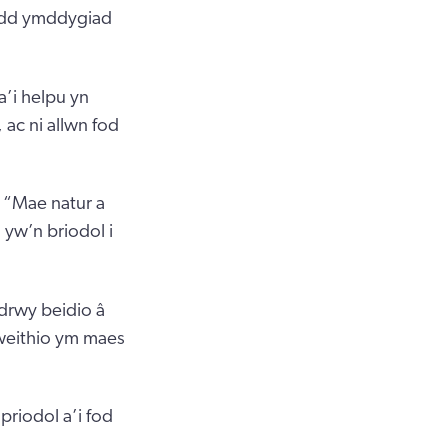
oedd ymddygiad
’i helpu yn
ac ni allwn fod
 “Mae natur a
 yw’n briodol i
drwy beidio â
weithio ym maes
riodol a’i fod