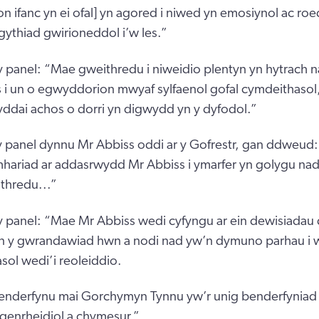
n ifanc yn ei ofal] yn agored i niwed yn emosiynol ac r
gythiad gwirioneddol i’w les.”
anel: “Mae gweithredu i niweidio plentyn yn hytrach na
i un o egwyddorion mwyaf sylfaenol gofal cymdeithasol, 
yddai achos o dorri yn digwydd yn y dyfodol.”
 panel dynnu Mr Abbiss oddi ar y Gofrestr, gan ddweud:
amhariad ar addasrwydd Mr Abbiss i ymarfer yn golygu nad
ithredu...”
panel: “Mae Mr Abbiss wedi cyfyngu ar ein dewisiadau 
n y gwrandawiad hwn a nodi nad yw’n dymuno parhau i 
sol wedi’i reoleiddio.
nderfynu mai Gorchymyn Tynnu yw’r unig benderfyniad p
genrheidiol a chymesur.”