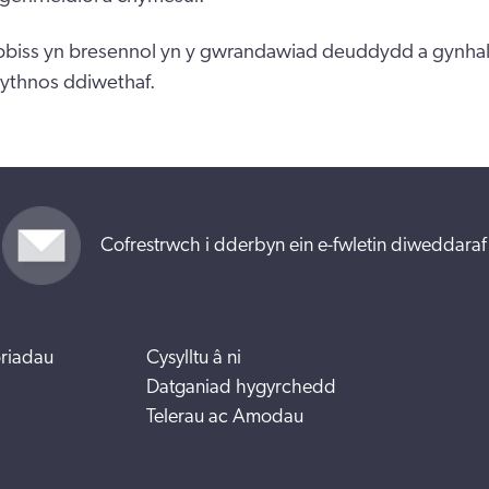
biss yn bresennol yn y gwrandawiad deuddydd a gynhal
ythnos ddiwethaf.
Cofrestrwch i dderbyn ein e-fwletin diweddaraf
riadau
Cysylltu â ni
Datganiad hygyrchedd
Telerau ac Amodau