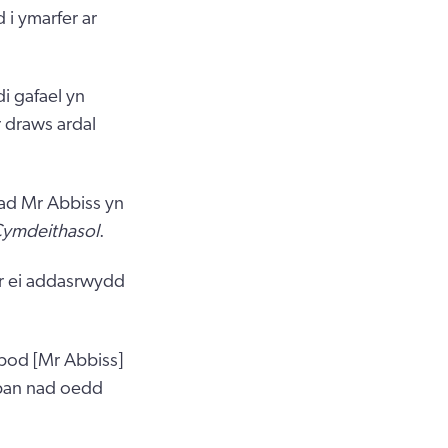
i ymarfer ar
 gafael yn
r draws ardal
iad Mr Abbiss yn
 Cymdeithasol
.
r ei addasrwydd
bod [Mr Abbiss]
 pan nad oedd