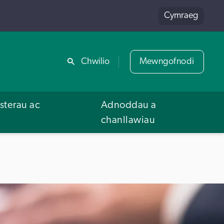
Cymraeg
Rhannu
Chwilio
Mewngofnodi
terau ac
Adnoddau a
u
chanllawiau