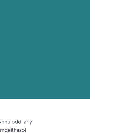
ynnu oddi ar y
ymdeithasol