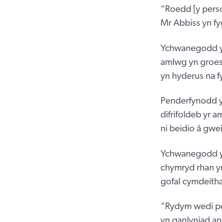
“Roedd [y perso
Mr Abbiss yn fy
Ychwanegodd y p
amlwg yn groes 
yn hyderus na f
Penderfynodd y
difrifoldeb yr 
ni beidio â gwe
Ychwanegodd y 
chymryd rhan y
gofal cymdeitha
“Rydym wedi pe
yn ganlyniad an