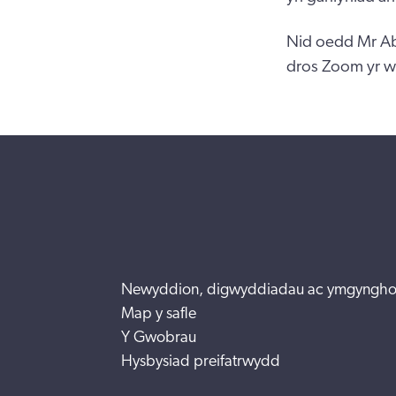
Nid oedd Mr Ab
dros Zoom yr w
Newyddion, digwyddiadau ac ymgyngho
Map y safle
Y Gwobrau
Hysbysiad preifatrwydd