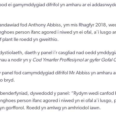
d ei gamymddygiad difrifol yn amharu ar ei addasrwydd 
ndawiad fod Anthony Abbiss, ym mis Rhagfyr 2018, wedi
ghoes person ifanc agored i niwed yn ei ofal, a’i lusgo a
ef plant lle roedd yn gweithio.
y dystiolaeth, daeth y panel i’r casgliad nad oedd ymddyg
nau a nodir yn y
Cod Ymarfer Proffesiynol ar gyfer Gofal
 panel fod camymddygiad difrifol Mr Abbiss yn amharu a
 o bryd.
 benderfyniad, dywedodd y panel: “Rydym wedi canfod 
nghoes person ifanc agored i niwed yn ei ofal a’i lusgo,
yn gorfforol. Roedd yn amlwg yn amhriodol iawn.