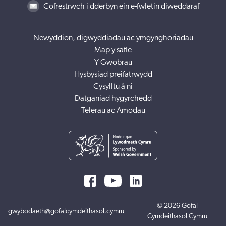
Cofrestrwch i dderbyn ein e-fwletin diweddaraf
Newyddion, digwyddiadau ac ymgynghoriadau
Map y safle
Y Gwobrau
Hysbysiad preifatrwydd
Cysylltu â ni
Datganiad hygyrchedd
Telerau ac Amodau
© 2026 Gofal
gwybodaeth@gofalcymdeithasol.cymru
Cymdeithasol Cymru