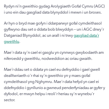
Rydyn ni’n gweithio gydag Arolygiaeth Gofal Cymru (AGC)
i uno ein dau gasgliad data blynyddol i mewn i un broses.
Ar hyn o bryd mae gofyn i ddarparwyr gofal cymdeithasol
gyflwyno dau set o ddata bob blwyddyn – un i AGC drwy'r
Datganiad Blynyddol, ac un arall i ni trwy
gasgliad data’r
gweithlu
.
Mae'r data sy'n cael ei gasglu yn cynnwys gwybodaeth am
niferoedd y gweithlu, nodweddion ac oriau gwaith.
Mae’r ddau set o ddata yn cael eu defnyddio i gael gwell
dealltwriaeth o'r rhai sy'n gweithio yn y maes gofal
cymdeithasol yng Nghymru. Mae'r data hefyd yn cael ei
ddefnyddio i gynllunio a gwneud penderfyniadau ar gyfer y
dyfodol, er mwyn helpu i reoli'r heriau sy'n wynebu'r
sector.