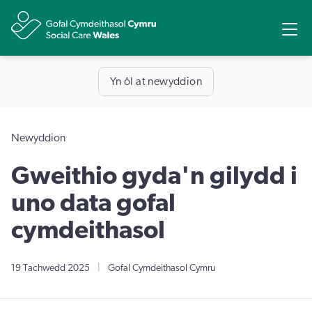
Rhannu
Ope
Yn ôl at newyddion
Newyddion
Gweithio gyda'n gilydd i
uno data gofal
cymdeithasol
19 Tachwedd 2025
|
Gofal Cymdeithasol Cymru