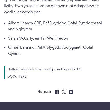
llythyr hwn yn cael ei anfon gennym ni at ddarparwyr ac
wedi ei arwyddo gan:
Albert Heaney CBE, Prif Swyddog Gofal Cymdeithasol
yng Nghymru
Sarah McCarty, ein Prif Weithredwr
Gillian Baranski, Prif Arolygydd Arolygiaeth Gofal
Cymru.
Llythyr casgliad data unedig - Tachwedd 2025
DOCX
112KB
Rhannu ar