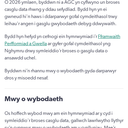
O 2026 ymlaen, byddwn ni a AGC yn cyflwyno un broses
casglu data rhwng y ddau sefydliad. Bydd hyn yn ei
gwneud hi'n haws i ddarparwyr gofal cymdeithasol trwy
leihau'r angen i gasglu gwybodaeth debyg ddwywaith.
Bydd hyn hefyd yn cefnogi ein hymrwymiad i’r
Fframwaith
Perfformiad a Gwella
ar gyfer gofal cymdeithasol yng
Nghymru drwy symleiddio’r broses o gasglu data o
ansawdd uchel.
Byddwn ni’n rhannu mwy o wybodaeth gyda darparwyr
dros y misoedd nesaf.
Mwy o wybodaeth
Os hoffech wybod mwy am ein hymrwymiad ar y cyd i
symleiddio'r broses casglu data, gallwch lawrlwytho llythyr
sy’n cynnwys mwy o wybodaeth am y cynlluniau. Mae’r