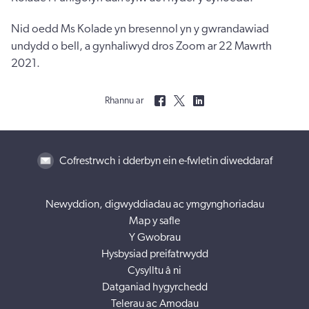
Nid oedd Ms Kolade yn bresennol yn y gwrandawiad
undydd o bell, a gynhaliwyd dros Zoom ar 22 Mawrth
2021.
Rhannu ar
Cofrestrwch i dderbyn ein e-fwletin diweddaraf
Newyddion, digwyddiadau ac ymgynghoriadau
Map y safle
Y Gwobrau
Hysbysiad preifatrwydd
Cysylltu â ni
Datganiad hygyrchedd
Telerau ac Amodau