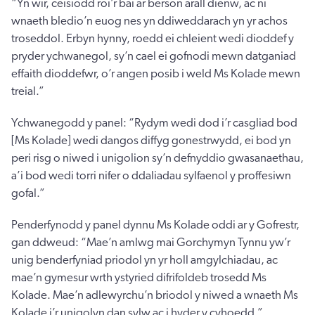
“Yn wir, ceisiodd roi’r bai ar berson arall dienw, ac ni
wnaeth bledio’n euog nes yn ddiweddarach yn yr achos
troseddol. Erbyn hynny, roedd ei chleient wedi dioddef y
pryder ychwanegol, sy’n cael ei gofnodi mewn datganiad
effaith dioddefwr, o’r angen posib i weld Ms Kolade mewn
treial.”
Ychwanegodd y panel: “Rydym wedi dod i’r casgliad bod
[Ms Kolade] wedi dangos diffyg gonestrwydd, ei bod yn
peri risg o niwed i unigolion sy’n defnyddio gwasanaethau,
a’i bod wedi torri nifer o ddaliadau sylfaenol y proffesiwn
gofal.”
Penderfynodd y panel dynnu Ms Kolade oddi ar y Gofrestr,
gan ddweud: “Mae’n amlwg mai Gorchymyn Tynnu yw’r
unig benderfyniad priodol yn yr holl amgylchiadau, ac
mae’n gymesur wrth ystyried difrifoldeb trosedd Ms
Kolade. Mae’n adlewyrchu’n briodol y niwed a wnaeth Ms
Kolade i’r unigolyn dan sylw ac i hyder y cyhoedd.”