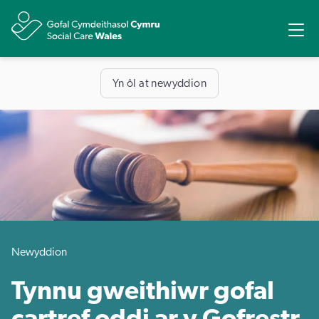
Rhannu
Ope
Yn ôl at newyddion
Newyddion
Tynnu gweithiwr gofal
cartref oddi ar y Gofrestr