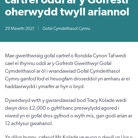
oherwydd twyll ariannol
29 Mawrth 2021
|
Gofal Cymdeithasol Cymru
Mae gweithwraig gofal cartref o Rondda Cynon Taf wedi
cael ei thynnu oddi ar y Gofrestr Gweithwyr Gofal
Cymdeithasol ar ôl i wrandawiad Gofal Cymdeithasol
Cymru ganfod fod ei heuogfarn droseddol yn amharu ar ei
haddasrwydd i ymarfer ar hyn o bryd.
Dywedwyd wrth y gwrandawiad bod Tracy Kolade wedi
dwyn dros £2,000 o gyfrif banc preswylydd agored i
niwed yn ei gofal dros gyfnod o wyth mis, gan godi arian ar
12 achlysur gwahanol.
Yn dilyn hynny, cafwyd Ms Kolade yn euog o dwyll yn Llys y