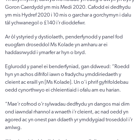
Goron Caerdydd ym mis Medi 2020. Cafodd ei dedfrydu
ym mis Hydref 2020 i 10 mis o garchar a gorchymyn i dalu
tâl ychwanegol o £140 i’r dioddefwr.
Ar ôl ystyried y dystiolaeth, penderfynodd y panel fod
euogfarn droseddol Ms Kolade yn amharu ar ei
haddasrwydd i ymarfer ar hyn o bryd.
Eglurodd y panel ei benderfyniad, gan ddweud: “Roedd
hyn yn achos difrifol iawn o fradychu ymddiriedaeth y
cleient ac eraill yn [Ms Kolade]. Un o’i phrif gyfrifoldebau
oedd cynorthwyo ei chleientiaid i ofalu am eu harian.
“Mae’r cofnod o’r sylwadau dedfrydu yn dangos mai dim
ond iawndal rhannol a wnaeth i’r cleient, ac nad oedd yn
agored ac yn onest pan ddaeth yr ymddygiad troseddol i’r
amlwg.