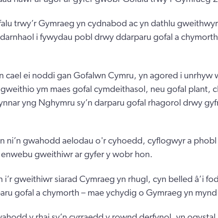
alu trwy’r Gymraeg yn cydnabod ac yn dathlu gweithwy
darnhaol i fywydau pobl drwy ddarparu gofal a chymort
n cael ei noddi gan Gofalwn Cymru, yn agored i unrhyw 
 gweithio ym maes gofal cymdeithasol, neu gofal plant, c
nnar yng Nghymru sy’n darparu gofal rhagorol drwy gyf
n ni’n gwahodd aelodau o'r cyhoedd, cyflogwyr a phobl 
 enwebu gweithiwr ar gyfer y wobr hon.
i’r gweithiwr siarad Cymraeg yn rhugl, cyn belled â’i fo
paru gofal a chymorth – mae ychydig o Gymraeg yn mynd 
hodd y rhai sy’n cyrraedd y rownd derfynol, yn ogysta