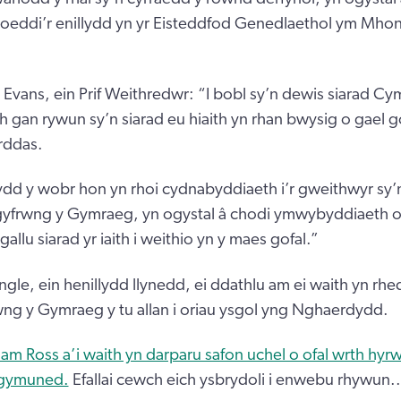
hoeddi’r enillydd yn yr Eisteddfod Genedlaethol ym Mhon
ans, ein Prif Weithredwr: “I bobl sy’n dewis siarad Cy
h gan rywun sy’n siarad eu hiaith yn rhan bwysig o gael 
urddas.
dd y wobr hon yn rhoi cydnabyddiaeth i’r gweithwyr sy’n
gyfrwng y Gymraeg, yn ogystal â chodi ymwybyddiaeth o
gallu siarad yr iaith i weithio yn y maes gofal.”
gle, ein henillydd llynedd, ei ddathlu am ei waith yn rh
wng y Gymraeg y tu allan i oriau ysgol yng Nghaerdydd.
am Ross a’i waith yn darparu safon uchel o ofal wrth hyrw
 gymuned.
Efallai cewch eich ysbrydoli i enwebu rhywun..