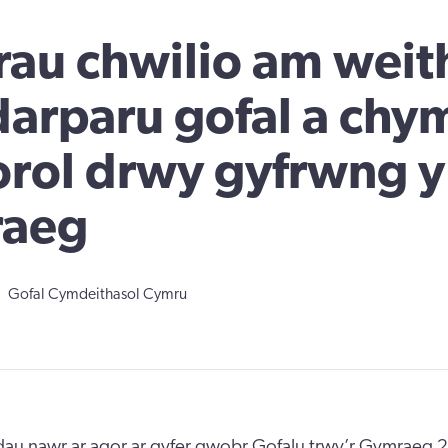
rau chwilio am wei
darparu gofal a chy
rol drwy gyfrwng y
aeg
Gofal Cymdeithasol Cymru
au nawr ar agor ar gyfer gwobr Gofalu trwy’r Gymraeg 