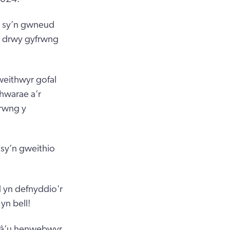
r sy’n gwneud
h drwy gyfrwng
weithwyr gofal
hwarae a’r
rwng y
sy’n gweithio
d yn defnyddio'r
yn bell!
l â’u henwebwyr,