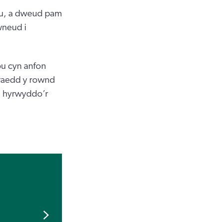
ebu, a dweud pam
wneud i
bu cyn anfon
rraedd y rownd
a hyrwyddo’r