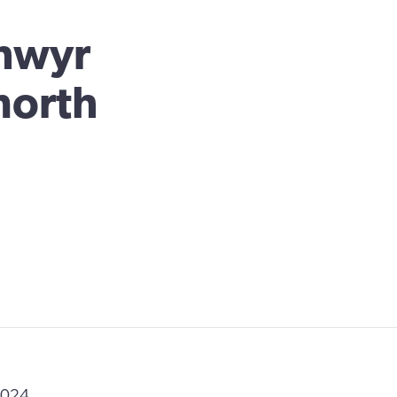
thwyr
morth
2024.