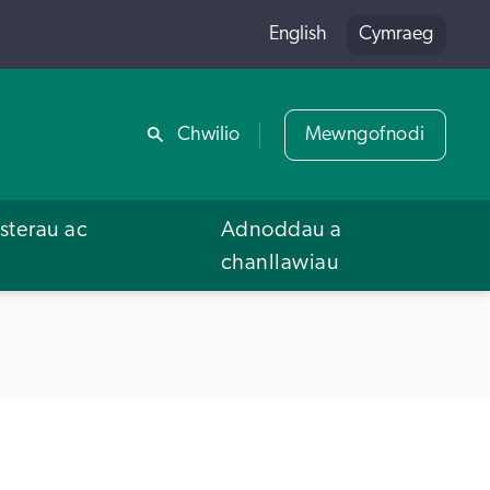
English
Cymraeg
Rhannu
Chwilio
Mewngofnodi
terau ac
Adnoddau a
u
chanllawiau