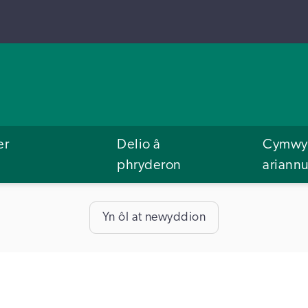
er
Delio â
Cymwys
phryderon
ariann
Yn ôl at newyddion