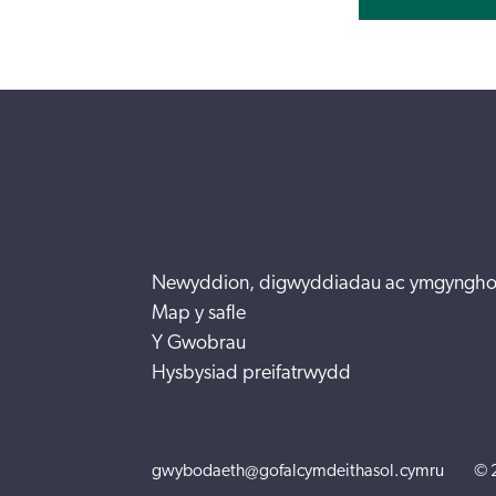
Newyddion, digwyddiadau ac ymgyngho
Map y safle
Y Gwobrau
Hysbysiad preifatrwydd
gwybodaeth@gofalcymdeithasol.cymru
© 