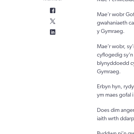
Mae’r wobr Gof
gwahaniaeth ca
y Gymraeg.
Mae’r wobr, sy’
cyflogedig sy’n
blynyddoedd cy
Gymraeg.
Erbyn hyn, rydy
ym maes gofal i
Does dim angen 
iaith wrth ddar
Byddwn ni’n gwa