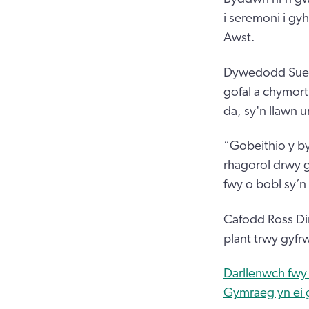
i seremoni i gy
Awst.
Dywedodd Sue Ev
gofal a chymort
da, sy'n llawn 
“Gobeithio y by
rhagorol drwy 
fwy o bobl sy’n 
Cafodd Ross Din
plant trwy gyfr
Darllenwch fwy 
Gymraeg yn ei