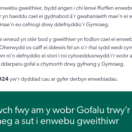
enwebu gweithiwr, bydd angen i chi lenwi ffurflen enw
r yn haeddu cael ei gydnabod â’r gwahaniaeth mae’n ei 
 mae’n eu cefnogi drwy ddefnyddio’r Gymraeg.
i wneud yn siŵr bod y gweithiwr yn fodlon cael ei enwe
 Oherwydd os caiff ei ddewis fel un o’r rhai sydd wedi cy
n ni’n defnyddio ei stori i roi cyhoeddusrwydd i’r wobr 
ddarparu gofal a chymorth drwy gyfrwng y Gymraeg.
024
yw’r dyddiad cau ar gyfer derbyn enwebiadau.
ch fwy am y wobr Gofalu trwy’r
eg a sut i enwebu gweithiwr