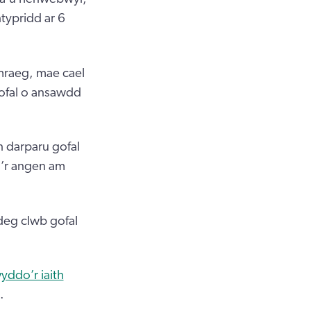
typridd ar 6
mraeg, mae cael
gofal o ansawdd
 darparu gofal
’r angen am
edeg clwb gofal
yddo’r iaith
.