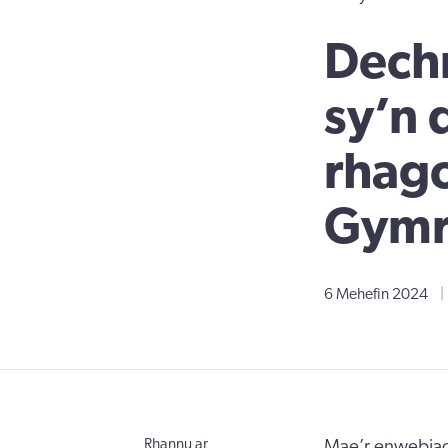
Dech
sy’n 
rhago
Gymr
6 Mehefin 2024
|
Rhannu ar
Mae’r enwebiad