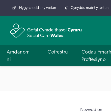
Hygyrchedd ar y wefan
Cynyddu maint y testun
Amdanom
Cofrestru
Codau Ymarf
ni
Proffesiynol
Newyddion