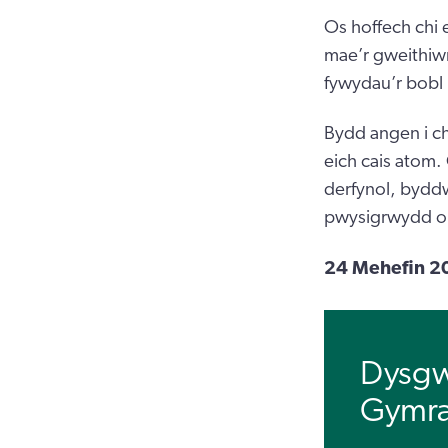
Os hoffech chi 
mae’r gweithiw
fywydau’r bobl
Bydd angen i ch
eich cais atom.
derfynol, byddw
pwysigrwydd o 
24 Mehefin 2
Dysgw
Gymra