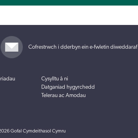
Cofrestrwch i dderbyn ein e-fwletin diweddaraf
riadau
Cysylltu â ni
Datganiad hygyrchedd
Telerau ac Amodau
2026 Gofal Cymdeithasol Cymru