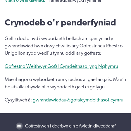
Math o wrandawiad
Panel addasrwydd i ymarfer
Crynodeb o'r penderfyniad
Gellir dod o hyd i wybodaeth bellach am ganlyniad y
gwrandawiad hwn drwy chwilio ar y Gofrestr neu Rhestr o
Unigolion sydd wedi'u tynnu oddi ar y gofrestr.
Gofrestr o Weithwyr Gofal Cymdeithasol yng Nghymru
Mae rhagor o wybodaeth am yr achos ar gael ar gais. Mae’n
bosib allai rhywfaint o wybodaeth gael ei golygu.
Cysylltwch â:
gwrandawiadau@gofalcymdeithasol.cymru
Cofrestrwch i dderbyn ein e-fwletin diweddaraf