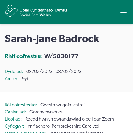
Rhannu
Ope
Sarah-Jane Badrock
Rhif cofrestru:
W/5030177
Dyddiad
08/02/2023 i 08/02/2023
Amser
9yb
Rôl cofrestredig
Gweithiwr gofal catref
Canlyniad
Gorchymyn dileu
Lleoliad
Roedd hwn yn gwrandawiad o bell gan Zoom
Cyflogwr
Yn flaenorol Pembrokeshire Care Ltd