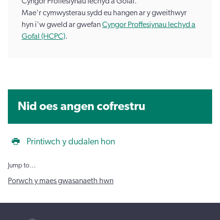
Cyngor Proffesiynau Iechyd a Gofal.
Mae'r cymwysterau sydd eu hangen ar y gweithwyr
hyn i'w gweld ar gwefan
Cyngor Proffesiynau Iechyd a
Gofal (HCPC)
.
Nid oes angen cofrestru
Printiwch y dudalen hon
Jump to…
Porwch y maes gwasanaeth hwn