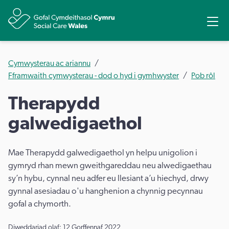
Rhannu
Ope
Cymwysterau ac ariannu
Fframwaith cymwysterau - dod o hyd i gymhwyster
Pob rôl
Therapydd
galwedigaethol
Mae Therapydd galwedigaethol yn helpu unigolion i
gymryd rhan mewn gweithgareddau neu alwedigaethau
sy’n hybu, cynnal neu adfer eu llesiant a’u hiechyd, drwy
gynnal asesiadau o'u hanghenion a chynnig pecynnau
gofal a chymorth.
Diweddariad olaf: 12 Gorffennaf 2022