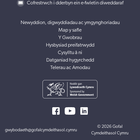
Cofrestrwch i dderbyn ein e-fwletin diweddaraf
Newyddion, digwyddiadau ac ymgynghoriadau
Map y safle
Y Gwobrau
Hysbysiad preifatrwydd
Cysylltu â ni
Datganiad hygyrchedd
Telerau ac Amodau
© 2026 Gofal
gwybodaeth@gofalcymdeithasol.cymru
Cymdeithasol Cymru