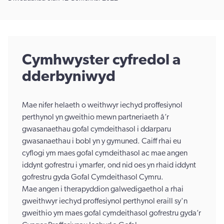
Cymhwyster cyfredol a
dderbyniwyd
Mae nifer helaeth o weithwyr iechyd proffesiynol
perthynol yn gweithio mewn partneriaeth â’r
gwasanaethau gofal cymdeithasol i ddarparu
gwasanaethau i bobl yn y gymuned. Caiff rhai eu
cyflogi ym maes gofal cymdeithasol ac mae angen
iddynt gofrestru i ymarfer, ond nid oes yn rhaid iddynt
gofrestru gyda Gofal Cymdeithasol Cymru.
Mae angen i therapyddion galwedigaethol a rhai
gweithwyr iechyd proffesiynol perthynol eraill sy'n
gweithio ym maes gofal cymdeithasol gofrestru gyda’r