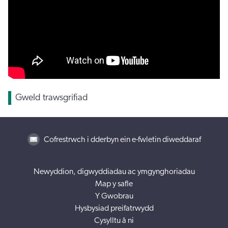
Gweld trawsgrifiad
Cofrestrwch i dderbyn ein e-fwletin diweddaraf
Newyddion, digwyddiadau ac ymgynghoriadau
Map y safle
Y Gwobrau
Hysbysiad preifatrwydd
Cysylltu â ni