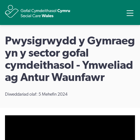
Rhannu
Ope
Pwysigrwydd y Gymraeg
yn y sector gofal
cymdeithasol - Ymweliad
ag Antur Waunfawr
Diweddariad olaf: 5 Mehefin 2024