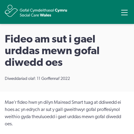
Rhannu
Ope
Fideo am sut i gael
urddas mewn gofal
diwedd oes
Diweddariad olaf: 11 Gorffennaf 2022
Mae’r fideo hwn yn dilyn Mairead Smart tuag at ddiwedd ei
hoes ac yn edrych ar sut y gall gweithwyr gofal proffesiynol
weithio gyda theuluoedd i gael urddas mewn gofal diwedd
oes.