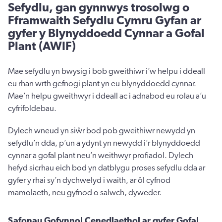
Sefydlu, gan gynnwys trosolwg o
Fframwaith Sefydlu Cymru Gyfan ar
gyfer y Blynyddoedd Cynnar a Gofal
Plant (AWIF)
Mae sefydlu yn bwysig i bob gweithiwr i’w helpu i ddeall
eu rhan wrth gefnogi plant yn eu blynyddoedd cynnar.
Mae’n helpu gweithwyr i ddeall ac i adnabod eu rolau a’u
cyfrifoldebau.
Dylech wneud yn siŵr bod pob gweithiwr newydd yn
sefydlu’n dda, p’un a ydynt yn newydd i’r blynyddoedd
cynnar a gofal plant neu’n weithwyr profiadol. Dylech
hefyd sicrhau eich bod yn datblygu proses sefydlu dda ar
gyfer y rhai sy’n dychwelyd i waith, ar ôl cyfnod
mamolaeth, neu gyfnod o salwch, dyweder.
Safonau Gofynnol Cenedlaethol ar gyfer Gofal