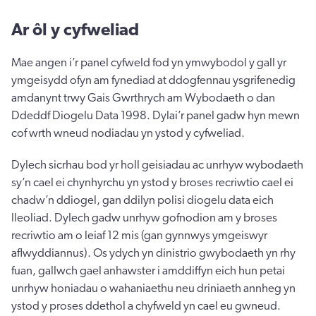
Ar ôl y cyfweliad
Mae angen i’r panel cyfweld fod yn ymwybodol y gall yr
ymgeisydd ofyn am fynediad at ddogfennau ysgrifenedig
amdanynt trwy Gais Gwrthrych am Wybodaeth o dan
Ddeddf Diogelu Data 1998. Dylai’r panel gadw hyn mewn
cof wrth wneud nodiadau yn ystod y cyfweliad.
Dylech sicrhau bod yr holl geisiadau ac unrhyw wybodaeth
sy’n cael ei chynhyrchu yn ystod y broses recriwtio cael ei
chadw’n ddiogel, gan ddilyn polisi diogelu data eich
lleoliad. Dylech gadw unrhyw gofnodion am y broses
recriwtio am o leiaf 12 mis (gan gynnwys ymgeiswyr
aflwyddiannus). Os ydych yn dinistrio gwybodaeth yn rhy
fuan, gallwch gael anhawster i amddiffyn eich hun petai
unrhyw honiadau o wahaniaethu neu driniaeth annheg yn
ystod y proses ddethol a chyfweld yn cael eu gwneud.