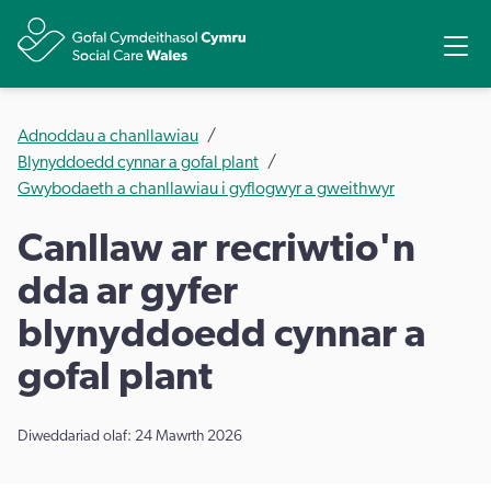
Rhannu
Ope
Adnoddau a chanllawiau
Blynyddoedd cynnar a gofal plant
Gwybodaeth a chanllawiau i gyflogwyr a gweithwyr
Canllaw ar recriwtio'n
dda ar gyfer
blynyddoedd cynnar a
gofal plant
Diweddariad olaf: 24 Mawrth 2026