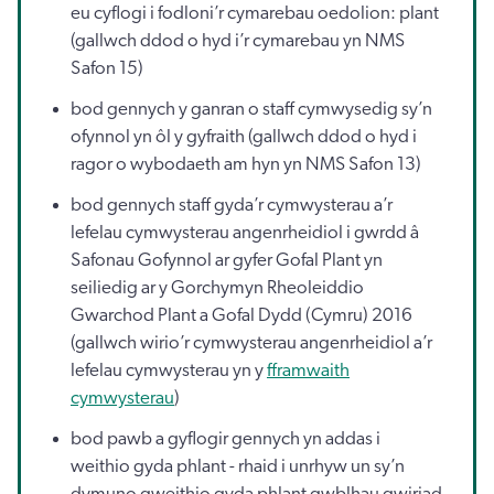
eu cyflogi i fodloni’r cymarebau oedolion: plant
(gallwch ddod o hyd i’r cymarebau yn NMS
Safon 15)
bod gennych y ganran o staff cymwysedig sy’n
ofynnol yn ôl y gyfraith (gallwch ddod o hyd i
ragor o wybodaeth am hyn yn NMS Safon 13)
bod gennych staff gyda’r cymwysterau a’r
lefelau cymwysterau angenrheidiol i gwrdd â
Safonau Gofynnol ar gyfer Gofal Plant yn
seiliedig ar y Gorchymyn Rheoleiddio
Gwarchod Plant a Gofal Dydd (Cymru) 2016
(gallwch wirio’r cymwysterau angenrheidiol a’r
lefelau cymwysterau yn y
fframwaith
cymwysterau
)
bod pawb a gyflogir gennych yn addas i
weithio gyda phlant - rhaid i unrhyw un sy’n
dymuno gweithio gyda phlant gwblhau gwiriad