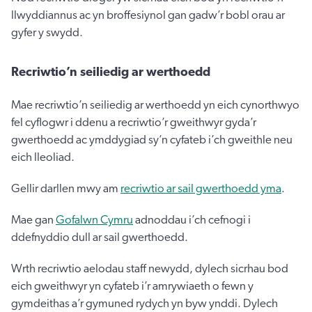
llwyddiannus ac yn broffesiynol gan gadw’r bobl orau ar
gyfer y swydd.
Recriwtio’n seiliedig ar werthoedd
Mae recriwtio’n seiliedig ar werthoedd yn eich cynorthwyo
fel cyflogwr i ddenu a recriwtio’r gweithwyr gyda’r
gwerthoedd ac ymddygiad sy’n cyfateb i’ch gweithle neu
eich lleoliad.
Gellir darllen mwy am
recriwtio ar sail gwerthoedd yma
.
Mae gan
Gofalwn Cymru
adnoddau i’ch cefnogi i
ddefnyddio dull ar sail gwerthoedd.
Wrth recriwtio aelodau staff newydd, dylech sicrhau bod
eich gweithwyr yn cyfateb i’r amrywiaeth o fewn y
gymdeithas a’r gymuned rydych yn byw ynddi. Dylech