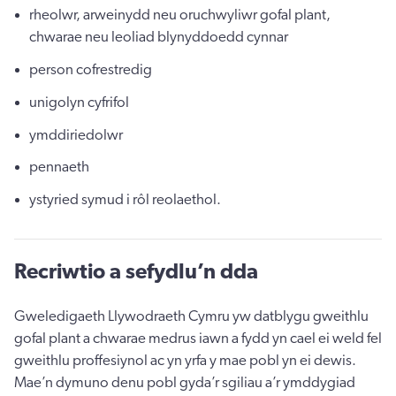
rheolwr, arweinydd neu oruchwyliwr gofal plant,
chwarae neu leoliad blynyddoedd cynnar
person cofrestredig
unigolyn cyfrifol
ymddiriedolwr
pennaeth
ystyried symud i rôl reolaethol.
Recriwtio a sefydlu’n dda
Gweledigaeth Llywodraeth Cymru yw datblygu gweithlu
gofal plant a chwarae medrus iawn a fydd yn cael ei weld fel
gweithlu proffesiynol ac yn yrfa y mae pobl yn ei dewis.
Mae’n dymuno denu pobl gyda’r sgiliau a’r ymddygiad