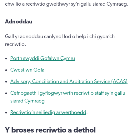
chwilio a recriwtio gweithwyr sy’n gallu siarad Cymraeg.
Adnoddau
Gall yr adnoddau canlynol fod o help i chi gyda’ch
recriwtio.
Porth swyddi Gofalwn Cymru
Cwestiwn Gofal
Advisory, Conciliation and Arbitration Service (ACAS)
Cefnogaeth i gyflogwyr wrth recriwtio staff sy’n gallu
siarad Cymraeg
Recriwtio’n seiliedig ar werthoedd
.
Y broses recriwtio a dethol