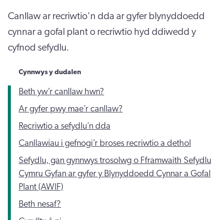
Canllaw ar recriwtio'n dda ar gyfer blynyddoedd
cynnar a gofal plant o recriwtio hyd ddiwedd y
cyfnod sefydlu.
Cynnwys y dudalen
Beth yw’r canllaw hwn?
Ar gyfer pwy mae’r canllaw?
Recriwtio a sefydlu’n dda
Canllawiau i gefnogi’r broses recriwtio a dethol
Sefydlu, gan gynnwys trosolwg o Fframwaith Sefydlu
Cymru Gyfan ar gyfer y Blynyddoedd Cynnar a Gofal
Plant (AWIF)
Beth nesaf?