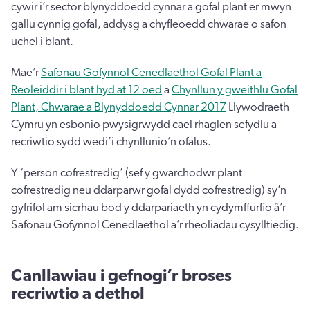
cywir i’r sector blynyddoedd cynnar a gofal plant er mwyn
gallu cynnig gofal, addysg a chyfleoedd chwarae o safon
uchel i blant.
Mae’r
Safonau Gofynnol Cenedlaethol Gofal Plant a
Reoleiddir i blant hyd at 12 oed
a
Chynllun y gweithlu Gofal
Plant, Chwarae a Blynyddoedd Cynnar 2017
Llywodraeth
Cymru yn esbonio pwysigrwydd cael rhaglen sefydlu a
recriwtio sydd wedi’i chynllunio’n ofalus.
Y ‘person cofrestredig’ (sef y gwarchodwr plant
cofrestredig neu ddarparwr gofal dydd cofrestredig) sy’n
gyfrifol am sicrhau bod y ddarpariaeth yn cydymffurfio â’r
Safonau Gofynnol Cenedlaethol a’r rheoliadau cysylltiedig.
Canllawiau i gefnogi’r broses
recriwtio a dethol