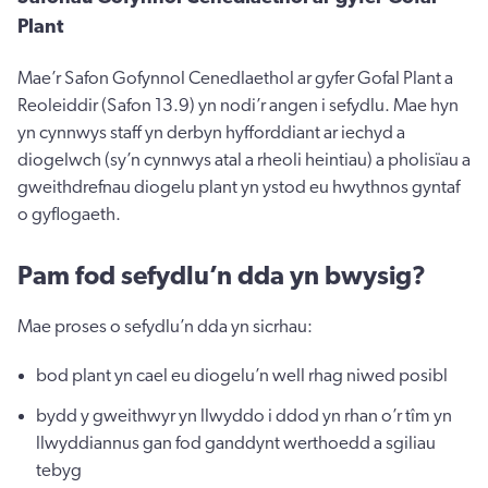
Plant
Mae’r Safon Gofynnol Cenedlaethol ar gyfer Gofal Plant a
Reoleiddir (Safon 13.9) yn nodi’r angen i sefydlu. Mae hyn
yn cynnwys staff yn derbyn hyfforddiant ar iechyd a
diogelwch (sy’n cynnwys atal a rheoli heintiau) a pholisïau a
gweithdrefnau diogelu plant yn ystod eu hwythnos gyntaf
o gyflogaeth.
Pam fod sefydlu’n dda yn bwysig?
Mae proses o sefydlu’n dda yn sicrhau:
bod plant yn cael eu diogelu’n well rhag niwed posibl
bydd y gweithwyr yn llwyddo i ddod yn rhan o’r tîm yn
llwyddiannus gan fod ganddynt werthoedd a sgiliau
tebyg