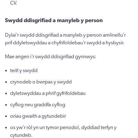
CV.
Swydd ddisgrifiad a manyleb y person
Dylai’r swydd ddisgrifiad a manyleb y person amlinellu’r
prif ddyletswyddau a chyfrifoldebau’r swydd a hysbysir.
Mae angen i’r swydd ddisgrifiad gynnwys:
teitl y swydd
crynodeb o bwrpas y swydd
dyletswyddau a phrif gyfrifoldebau
cyflog neu graddfa cyflog
oriau gwaith a gytundebir
os yw’r rôl yn un tymor penodol, dyddiad terfyn y
cytundeb.