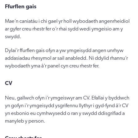
Ffurflen gais
Mae’n caniatáu i chi gael yr holl wybodaeth angenrheidiol
ar gyfer creu rhestr fer o’r rhai sydd wedi ymgeisio am y
swydd.
Dylai’r ffurflen gais ofyn a yw ymgeisydd angen unrhyw
addasiadau rhesymol ar sail anabledd. Ni ddylid rhannu’r
wybodaeth yma â’r panel cyn creu rhestr fer.
CV
Neu, gallwch ofyn i’r ymgeiswyr am CV. Efallai y byddwch
yn gofyn i’r ymgeisydd ysgrifennu llythyr i gyd-fynd â’r CV
yn esbonio eu cymhwysedd o ran y swydd ddisgrifiad a
manyleb y person.