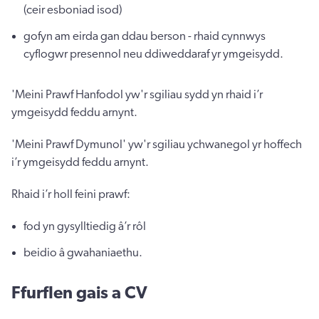
(ceir esboniad isod)
gofyn am eirda gan ddau berson - rhaid cynnwys
cyflogwr presennol neu ddiweddaraf yr ymgeisydd.
'Meini Prawf Hanfodol yw'r sgiliau sydd yn rhaid i’r
ymgeisydd feddu arnynt.
'Meini Prawf Dymunol' yw'r sgiliau ychwanegol yr hoffech
i’r ymgeisydd feddu arnynt.
Rhaid i’r holl feini prawf:
fod yn gysylltiedig â’r rôl
beidio â gwahaniaethu.
Ffurflen gais a CV