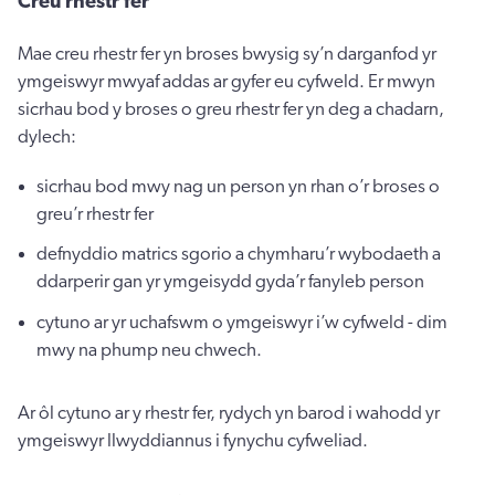
Creu rhestr fer
Mae creu rhestr fer yn broses bwysig sy’n darganfod yr
ymgeiswyr mwyaf addas ar gyfer eu cyfweld. Er mwyn
sicrhau bod y broses o greu rhestr fer yn deg a chadarn,
dylech:
sicrhau bod mwy nag un person yn rhan o’r broses o
greu’r rhestr fer
defnyddio matrics sgorio a chymharu’r wybodaeth a
ddarperir gan yr ymgeisydd gyda’r fanyleb person
cytuno ar yr uchafswm o ymgeiswyr i’w cyfweld - dim
mwy na phump neu chwech.
Ar ôl cytuno ar y rhestr fer, rydych yn barod i wahodd yr
ymgeiswyr llwyddiannus i fynychu cyfweliad.