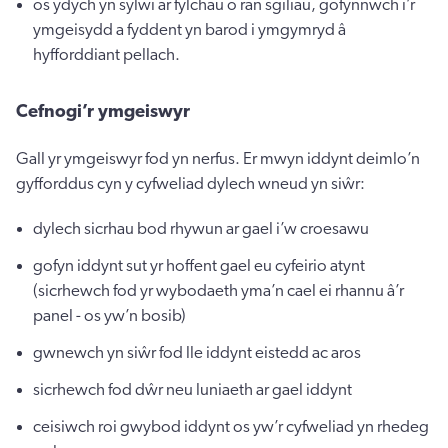
os ydych yn sylwi ar fylchau o ran sgiliau, gofynnwch i’r
ymgeisydd a fyddent yn barod i ymgymryd â
hyfforddiant pellach.
Cefnogi’r ymgeiswyr
Gall yr ymgeiswyr fod yn nerfus. Er mwyn iddynt deimlo’n
gyfforddus cyn y cyfweliad dylech wneud yn siŵr:
dylech sicrhau bod rhywun ar gael i’w croesawu
gofyn iddynt sut yr hoffent gael eu cyfeirio atynt
(sicrhewch fod yr wybodaeth yma’n cael ei rhannu â’r
panel - os yw’n bosib)
gwnewch yn siŵr fod lle iddynt eistedd ac aros
sicrhewch fod dŵr neu luniaeth ar gael iddynt
ceisiwch roi gwybod iddynt os yw’r cyfweliad yn rhedeg