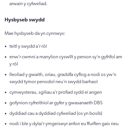
arwain y cyfweliad.
Hysbyseb swydd
Mae hysbyseb da yn cynnwys:
teitl y swydd a’r rôl
enw’r cwmni a manylion cyswllt y person sy’n gyfrifol am
y rôl
lleoliad y gwaith, oriau, graddfa cyflog a nodi os yw’n
swydd tymor penodol neu’n swydd barhaol
cymwysterau, sgiliau a’r profiad sydd ei angen
gofynion cyfreithiol ar gyfer y gwasanaeth DBS
dyddiad cau a dyddiad cyfweliad (os yn bosib)
nodi i ble y dylai’r ymgeiswyr anfon eu ffurflen gais neu