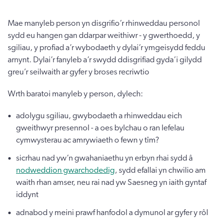
Mae manyleb person yn disgrifio’r rhinweddau personol
sydd eu hangen gan ddarpar weithiwr - y gwerthoedd, y
sgiliau, y profiad a’r wybodaeth y dylai’r ymgeisydd feddu
arnynt. Dylai’r fanyleb a’r swydd ddisgrifiad gyda’i gilydd
greu’r seilwaith ar gyfer y broses recriwtio
Wrth baratoi manyleb y person, dylech:
adolygu sgiliau, gwybodaeth a rhinweddau eich
gweithwyr presennol - a oes bylchau o ran lefelau
cymwysterau ac amrywiaeth o fewn y tîm?
sicrhau nad yw’n gwahaniaethu yn erbyn rhai sydd â
nodweddion gwarchodedig
, sydd efallai yn chwilio am
waith rhan amser, neu rai nad yw Saesneg yn iaith gyntaf
iddynt
adnabod y meini prawf hanfodol a dymunol ar gyfer y rôl