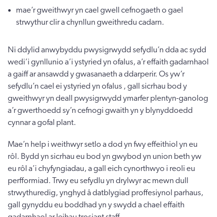
mae’r gweithwyr yn cael gwell cefnogaeth o gael
strwythur clir a chynllun gweithredu cadarn.
Ni ddylid anwybyddu pwysigrwydd sefydlu’n dda ac sydd
wedi’i gynllunio a’i ystyried yn ofalus, a’r effaith gadarnhaol
a gaiff ar ansawdd y gwasanaeth a ddarperir. Os yw’r
sefydlu’n cael ei ystyried yn ofalus , gall sicrhau bod y
gweithwyr yn deall pwysigrwydd ymarfer plentyn-ganolog
a’r gwerthoedd sy’n cefnogi gwaith yn y blynyddoedd
cynnar a gofal plant.
Mae’n help i weithwyr setlo a dod yn fwy effeithiol yn eu
rôl. Bydd yn sicrhau eu bod yn gwybod yn union beth yw
eu rôl a’i chyfyngiadau, a gall eich cynorthwyo i reoli eu
perfformiad. Trwy eu sefydlu yn drylwyr ac mewn dull
strwythuredig, ynghyd â datblygiad proffesiynol parhaus,
gall gynyddu eu boddhad yn y swydd a chael effaith
gadarnhaol ar leihau trosiant staff.