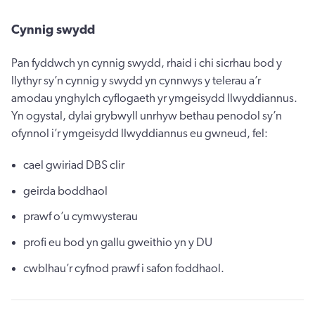
Cynnig swydd
Pan fyddwch yn cynnig swydd, rhaid i chi sicrhau bod y
llythyr sy’n cynnig y swydd yn cynnwys y telerau a’r
amodau ynghylch cyflogaeth yr ymgeisydd llwyddiannus.
Yn ogystal, dylai grybwyll unrhyw bethau penodol sy’n
ofynnol i’r ymgeisydd llwyddiannus eu gwneud, fel:
cael gwiriad DBS clir
geirda boddhaol
prawf o’u cymwysterau
profi eu bod yn gallu gweithio yn y DU
cwblhau’r cyfnod prawf i safon foddhaol.