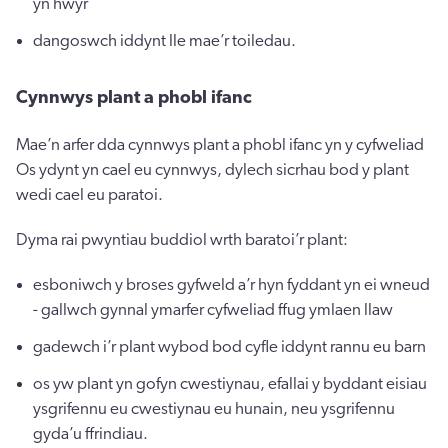
yn hwyr
dangoswch iddynt lle mae’r toiledau.
Cynnwys plant a phobl ifanc
Mae’n arfer dda cynnwys plant a phobl ifanc yn y cyfweliad
Os ydynt yn cael eu cynnwys, dylech sicrhau bod y plant
wedi cael eu paratoi.
Dyma rai pwyntiau buddiol wrth baratoi’r plant:
esboniwch y broses gyfweld a’r hyn fyddant yn ei wneud
- gallwch gynnal ymarfer cyfweliad ffug ymlaen llaw
gadewch i’r plant wybod bod cyfle iddynt rannu eu barn
os yw plant yn gofyn cwestiynau, efallai y byddant eisiau
ysgrifennu eu cwestiynau eu hunain, neu ysgrifennu
gyda’u ffrindiau.