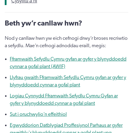
Cysylltu â ni
Beth yw’r canllaw hwn?
Nod y canllaw hwn yw eich cefnogi drwy’r broses recriwtio
a sefydlu. Mae’n cefnogi adnoddau eraill, megis:
Fframwaith Sefydlu Cymru gyfan ar gyfer y blynyddoedd
cynnar a gofal plant (AWIF)
Llyfrau gwaith Fframwaith Sefydlu Cymru gyfan ar gyfer y
blynyddoedd cynnar a gofal plant
Logiau Cynnydd Fframwaith Sefydlu Cymru Gyfan ar
gyfer y blynyddoedd cynnar a gofal plant
Sut i oruchwylio’n effeithiol
Egwyddorion Datblygiad Proffesiynol Parhaus ar gyfer
gweithlu'r blynyddoedd cynnar a gofal plant yng