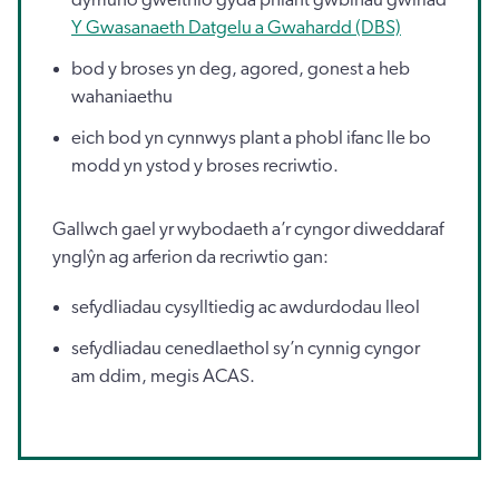
Y Gwasanaeth Datgelu a Gwahardd (DBS)
bod y broses yn deg, agored, gonest a heb
wahaniaethu
eich bod yn cynnwys plant a phobl ifanc lle bo
modd yn ystod y broses recriwtio.
Gallwch gael yr wybodaeth a’r cyngor diweddaraf
ynglŷn ag arferion da recriwtio gan:
sefydliadau cysylltiedig ac awdurdodau lleol
sefydliadau cenedlaethol sy’n cynnig cyngor
am ddim, megis ACAS.