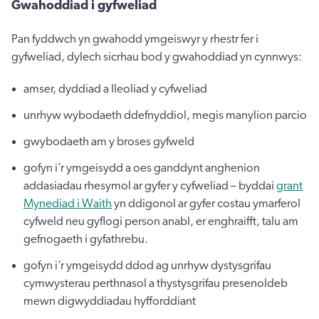
Gwahoddiad i gyfweliad
Pan fyddwch yn gwahodd ymgeiswyr y rhestr fer i
gyfweliad, dylech sicrhau bod y gwahoddiad yn cynnwys:
amser, dyddiad a lleoliad y cyfweliad
unrhyw wybodaeth ddefnyddiol, megis manylion parcio
gwybodaeth am y broses gyfweld
gofyn i’r ymgeisydd a oes ganddynt anghenion
addasiadau rhesymol ar gyfer y cyfweliad – byddai
grant
Mynediad i Waith
yn ddigonol ar gyfer costau ymarferol
cyfweld neu gyflogi person anabl, er enghraifft, talu am
gefnogaeth i gyfathrebu.
gofyn i’r ymgeisydd ddod ag unrhyw dystysgrifau
cymwysterau perthnasol a thystysgrifau presenoldeb
mewn digwyddiadau hyfforddiant