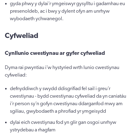
gyda phwy y dylai’r ymgeiswyr gysylltu i gadarnhau eu
presenoldeb, ac i bwy y dylent ofyn am unrhyw
wybodaeth ychwanegol.
Cyfweliad
Cynllunio cwestiynau ar gyfer cyfweliad
Dyma rai pwyntiau i’w hystyried wrth lunio cwestiynau
cyfweliad:
defnyddiwch y swydd ddisgrifiad fel sail i greu’r
cwestiynau - bydd cwestiynau cyfweliad da yn caniatáu
i’r person sy’n gofyn cwestiynau ddarganfod mwy am
sgiliau, gwybodaeth a phrofiad yr ymgeisydd
dylai eich cwestiynau fod yn glir gan osgoi unrhyw
ystrydebau a rhagfarn