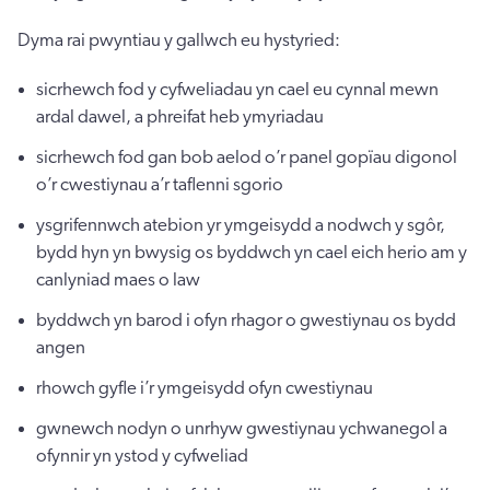
Dyma rai pwyntiau y gallwch eu hystyried:
sicrhewch fod y cyfweliadau yn cael eu cynnal mewn
ardal dawel, a phreifat heb ymyriadau
sicrhewch fod gan bob aelod o’r panel gopïau digonol
o’r cwestiynau a’r taflenni sgorio
ysgrifennwch atebion yr ymgeisydd a nodwch y sgôr,
bydd hyn yn bwysig os byddwch yn cael eich herio am y
canlyniad maes o law
byddwch yn barod i ofyn rhagor o gwestiynau os bydd
angen
rhowch gyfle i’r ymgeisydd ofyn cwestiynau
gwnewch nodyn o unrhyw gwestiynau ychwanegol a
ofynnir yn ystod y cyfweliad