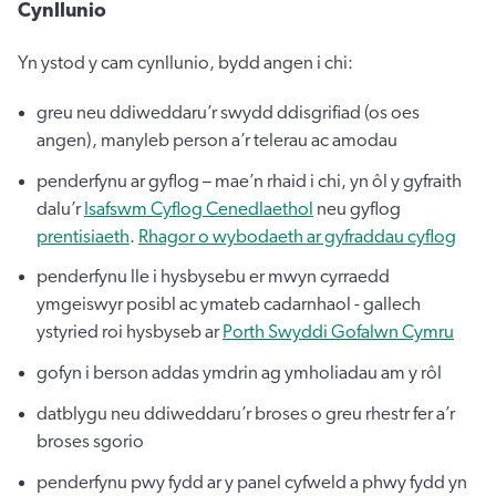
Cynllunio
Yn ystod y cam cynllunio, bydd angen i chi:
greu neu ddiweddaru’r swydd ddisgrifiad (os oes
angen), manyleb person a’r telerau ac amodau
penderfynu ar gyflog – mae’n rhaid i chi, yn ôl y gyfraith
dalu’r
Isafswm Cyflog Cenedlaethol
neu gyflog
prentisiaeth
.
Rhagor o wybodaeth ar gyfraddau cyflog
penderfynu lle i hysbysebu er mwyn cyrraedd
ymgeiswyr posibl ac ymateb cadarnhaol - gallech
ystyried roi hysbyseb ar
Porth Swyddi Gofalwn Cymru
gofyn i berson addas ymdrin ag ymholiadau am y rôl
datblygu neu ddiweddaru’r broses o greu rhestr fer a’r
broses sgorio
penderfynu pwy fydd ar y panel cyfweld a phwy fydd yn