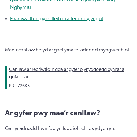
Nghymru
Fframwaith ar gyfer lleihau arferion cyfyngol
.
Mae'r canllaw hefyd ar gael yma fel adnodd rhyngweithiol.
Canllaw ar recriwtio'n dda ar gyfer blynyddoedd cynnar a
gofal plant
PDF
726KB
Ar gyfer pwy mae’r canllaw?
Gall yr adnodd hwn fod yn fuddiol i chi os ydych yn: