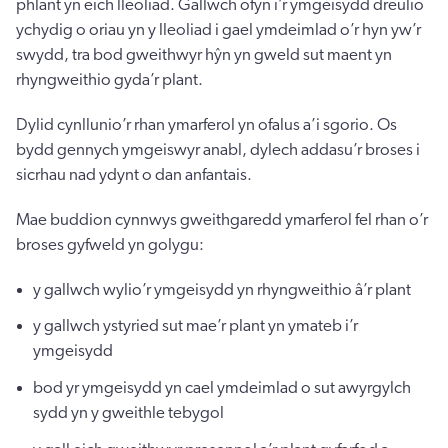
phlant yn eich lleoliad. Gallwch ofyn i’r ymgeisydd dreulio
ychydig o oriau yn y lleoliad i gael ymdeimlad o’r hyn yw’r
swydd, tra bod gweithwyr hŷn yn gweld sut maent yn
rhyngweithio gyda’r plant.
Dylid cynllunio’r rhan ymarferol yn ofalus a’i sgorio. Os
bydd gennych ymgeiswyr anabl, dylech addasu’r broses i
sicrhau nad ydynt o dan anfantais.
Mae buddion cynnwys gweithgaredd ymarferol fel rhan o’r
broses gyfweld yn golygu:
y gallwch wylio’r ymgeisydd yn rhyngweithio â’r plant
y gallwch ystyried sut mae’r plant yn ymateb i’r
ymgeisydd
bod yr ymgeisydd yn cael ymdeimlad o sut awyrgylch
sydd yn y gweithle tebygol