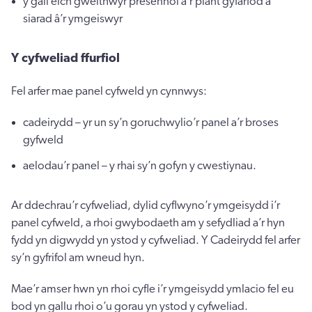
y gall eich gweithwyr presennol a’r plant gyfarfod a
siarad â’r ymgeiswyr
Y cyfweliad ffurfiol
Fel arfer mae panel cyfweld yn cynnwys:
cadeirydd – yr un sy’n goruchwylio’r panel a’r broses
gyfweld
aelodau’r panel – y rhai sy’n gofyn y cwestiynau.
Ar ddechrau’r cyfweliad, dylid cyflwyno’r ymgeisydd i’r
panel cyfweld, a rhoi gwybodaeth am y sefydliad a’r hyn
fydd yn digwydd yn ystod y cyfweliad. Y Cadeirydd fel arfer
sy’n gyfrifol am wneud hyn.
Mae’r amser hwn yn rhoi cyfle i’r ymgeisydd ymlacio fel eu
bod yn gallu rhoi o’u gorau yn ystod y cyfweliad.