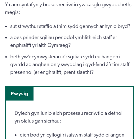
Y cam cyntaf yn y broses recriwtio yw casglu gwybodaeth,
megis:
sut strwythur staffio a thîm sydd gennych ar hyn o bryd?
a oes prinder sgiliau penodol ymhlith eich staff er
enghraifft yr Iaith Gymraeg?
beth yw’r cymwysterau a’r sgiliau sydd eu hangen i
gwrdd ag anghenion y swydd ag i gyd-fynd â’r tîm staff
presennol (er enghraifft, prentisiaeth)?
Pwysig
Dylech gynllunio eich prosesau recriwtio a dethol
yn ofalus gan sicrhau:
eich bod yn cyflogi’r isafswm staff sydd ei angen