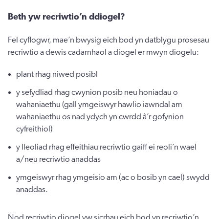
Beth yw recriwtio’n ddiogel?
Fel cyflogwr, mae’n bwysig eich bod yn datblygu prosesau
recriwtio a dewis cadarnhaol a diogel er mwyn diogelu:
plant rhag niwed posibl
y sefydliad rhag cwynion posib neu honiadau o
wahaniaethu (gall ymgeiswyr hawlio iawndal am
wahaniaethu os nad ydych yn cwrdd â’r gofynion
cyfreithiol)
y lleoliad rhag effeithiau recriwtio gaiff ei reoli’n wael
a/neu recriwtio anaddas
ymgeiswyr rhag ymgeisio am (ac o bosib yn cael) swydd
anaddas.
Nod recriwtio diogel yw sicrhau eich bod yn recriwtio’n