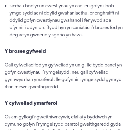
sicrhau bod yr un cwestiynau yn cael eu gofyn i bob
ymgeisydd ac ni ddylid gwahaniaethu, er enghraifft ni
ddylid gofyn cwestiynau gwahanol i fenywod ac a
ofynnir i ddynion. Bydd hyn yn caniatáu i’r broses fod yn
deg ac yn gwneud y sgorio yn haws.
Y broses gyfweld
Gall cyfweliad fod yn gyfweliad yn unig, lle bydd panel yn
gofyn cwestiynau i’r ymgeisydd, neu gall cyfweliad
gynnwys rhan ymarferol, lle gofynnir i ymgeisydd gymryd
rhan mewn gweithgaredd.
Y cyfweliad ymarferol
Os am gyflogi’r gweithiwr cywir, efallai y byddwch yn
dymuno gofyn i’r ymgeisydd baratoi gweithgaredd gyda