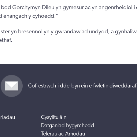
 bod Gorchymyn Dileu yn gymesur ac yn angenrheidiol i 
d ehangach y cyhoedd.”
ster yn bresennol yn y gwrandawiad undydd, a gynhali
thaf.
Cofrestrwch i dderbyn ein e-fwletin diweddaraf
riadau
Cysylltu â ni
Datganiad hygyrchedd
Telerau ac Amodau