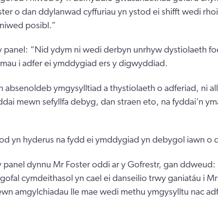
ster o dan ddylanwad cyffuriau yn ystod ei shifft wedi rhoi
niwed posibl.”
panel: “Nid ydym ni wedi derbyn unrhyw dystiolaeth fo
mau i adfer ei ymddygiad ers y digwyddiad.
n absenoldeb ymgysylltiad a thystiolaeth o adferiad, ni al
ddai mewn sefyllfa debyg, dan straen eto, na fyddai’n 
n fod yn hyderus na fydd ei ymddygiad yn debygol iawn o
 panel dynnu Mr Foster oddi ar y Gofrestr, gan ddweud:
gofal cymdeithasol yn cael ei danseilio trwy ganiatáu i M
ewn amgylchiadau lle mae wedi methu ymgysylltu nac adf