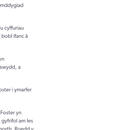
mymddygiad
 cyffuriau
 bobl ifanc â
yn
tswydd, a
ster i ymarfer
Foster yn
gyfrifol am les
morth. Roedd y