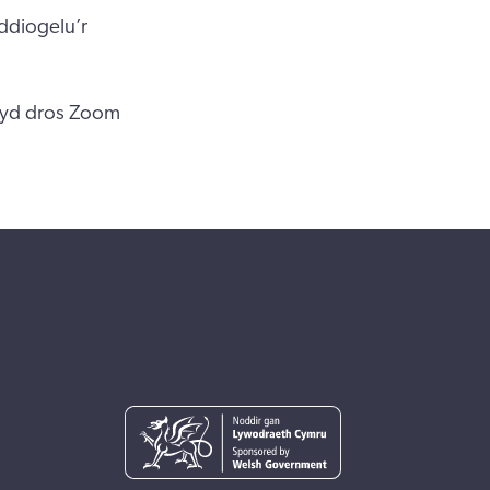
ddiogelu’r
wyd dros Zoom