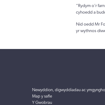
“Rydym o’r farn
cyhoedd a bud
Nid oedd Mr Fo
yr wythnos diwe
Newyddion, digwyddiadau ac ymgyngho
Map y safle
Y Gwobrau