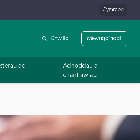
Cymraeg
Rhannu
Chwilio
Mewngofnodi
terau ac
Adnoddau a
u
chanllawiau