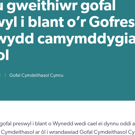
 gweithiwr gofal
yl i blant o’r Gofres
wydd camymddygi
ol
1
|
Gofal Cymdeithasol Cymru
ofal preswyl i blant o Wynedd wedi cael ei dynnu oddi ar
 Cymdeithasol ar ôl i wrandawiad Gofal Cymdeithasol C