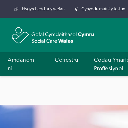
Hygyrchedd ar y wefan
Cynyddu maint y testun
Amdanom
Cofrestru
Codau Ymarf
ni
Proffesiynol