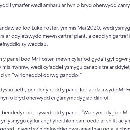
ydd i ymarfer wedi amharu ar hyn o bryd oherwydd ca
ndawiad fod Luke Foster, ym mis Mai 2020, wedi ysmygu
ra ar ddyletswydd mewn cartref plant, a oedd yn gartref i
efnyddio sylweddau.
y panel bod Mr Foster, mewn cyfarfod gyda’i gyflogwr 
 mis hwnnw, wedi cyfaddef ysmygu canabis tra ar ddyle
d yn “wirioneddol ddrwg ganddo.”
y dystiolaeth, penderfynodd y panel fod addasrwydd Mr Fo
 hyn o bryd oherwydd ei gamymddygiad difrifol.
i benderfyniad, dywedodd y panel: “Mae ymddygiad Mr 
 yn ysmygu cyffur anghyfreithlon pan roedd ar shifft ac yn 
agored i niwed sy’n defnyddio gwasanaethau gofal a chy