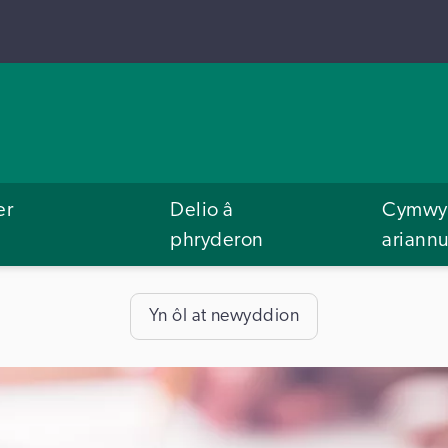
er
Delio â
Cymwys
phryderon
ariann
Yn ôl at newyddion