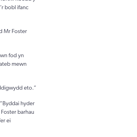
’r bobl ifanc
d Mr Foster
lwn fod yn
ymateb mewn
 ddigwydd eto.”
 “Byddai hyder
r Foster barhau
er ei