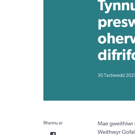
Tynnu
presw
oher
difrif
30 Tachwedd 202
Rhannu ar
Mae gweithiwr g
Weithwyr Gofal