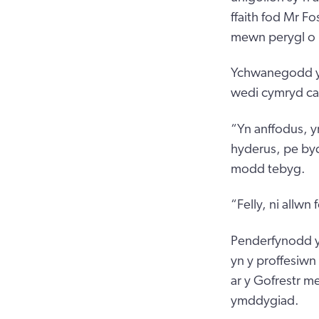
ffaith fod Mr Fo
mewn perygl o 
Ychwanegodd y 
wedi cymryd ca
“Yn anffodus, y
hyderus, pe by
modd tebyg.
“Felly, ni allw
Penderfynodd y
yn y proffesiwn 
ar y Gofrestr m
ymddygiad.