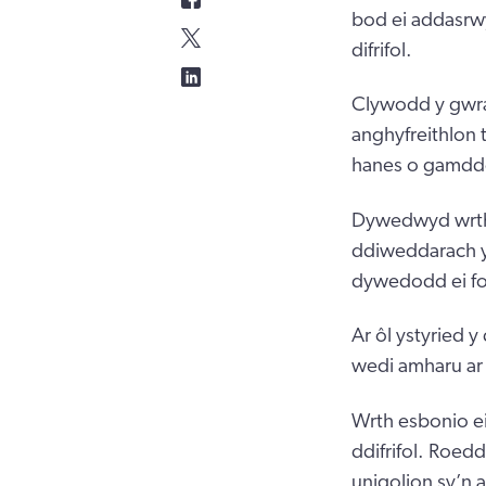
bod ei addasrw
difrifol.
Clywodd y gwra
anghyfreithlon t
hanes o gamdd
Dywedwyd wrth 
ddiweddarach y
dywedodd ei fo
Ar ôl ystyried 
wedi amharu ar
Wrth esbonio e
ddifrifol. Roedd
unigolion sy’n 