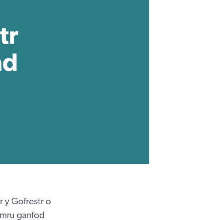
tr
ad
 y Gofrestr o
ymru ganfod