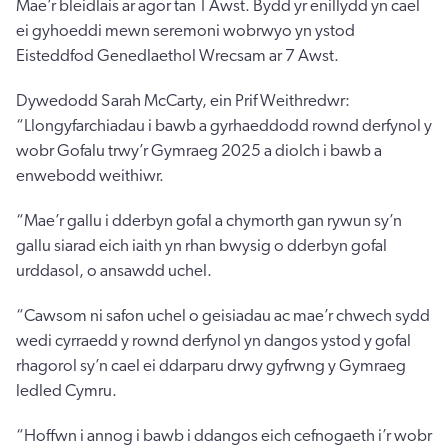
Mae’r bleidlais ar agor tan 1 Awst. Bydd yr enillydd yn cael
ei gyhoeddi mewn seremoni wobrwyo yn ystod
Eisteddfod Genedlaethol Wrecsam ar 7 Awst.
Dywedodd Sarah McCarty, ein Prif Weithredwr:
“Llongyfarchiadau i bawb a gyrhaeddodd rownd derfynol y
wobr Gofalu trwy’r Gymraeg 2025 a diolch i bawb a
enwebodd weithiwr.
“Mae’r gallu i dderbyn gofal a chymorth gan rywun sy’n
gallu siarad eich iaith yn rhan bwysig o dderbyn gofal
urddasol, o ansawdd uchel.
“Cawsom ni safon uchel o geisiadau ac mae’r chwech sydd
wedi cyrraedd y rownd derfynol yn dangos ystod y gofal
rhagorol sy’n cael ei ddarparu drwy gyfrwng y Gymraeg
ledled Cymru.
“Hoffwn i annog i bawb i ddangos eich cefnogaeth i’r wobr