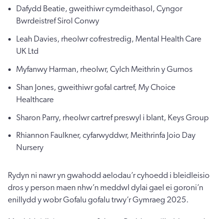
Dafydd Beatie, gweithiwr cymdeithasol, Cyngor
Bwrdeistref Sirol Conwy
Leah Davies, rheolwr cofrestredig, Mental Health Care
UK Ltd
Myfanwy Harman, rheolwr, Cylch Meithrin y Gurnos
Shan Jones, gweithiwr gofal cartref, My Choice
Healthcare
Sharon Parry, rheolwr cartref preswyl i blant, Keys Group
Rhiannon Faulkner, cyfarwyddwr, Meithrinfa Joio Day
Nursery
Rydyn ni nawr yn gwahodd aelodau’r cyhoedd i bleidleisio
dros y person maen nhw’n meddwl dylai gael ei goroni’n
enillydd y wobr Gofalu gofalu trwy’r Gymraeg 2025.