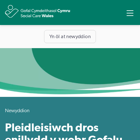
Rhannu
Ope
Yn ôl at newyddion
Newyddion
Pleidleisiwch dros
enillydd y wobr Gofalu