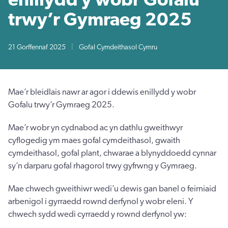
trwy’r Gymraeg 2025
21 Gorffennaf 2025
|
Gofal Cymdeithasol Cymru
Mae’r bleidlais nawr ar agor i ddewis enillydd y wobr
Gofalu trwy’r Gymraeg 2025.
Mae’r wobr yn cydnabod ac yn dathlu gweithwyr
cyflogedig ym maes gofal cymdeithasol, gwaith
cymdeithasol, gofal plant, chwarae a blynyddoedd cynnar
sy’n darparu gofal rhagorol trwy gyfrwng y Gymraeg.
Mae chwech gweithiwr wedi’u dewis gan banel o feirniaid
arbenigol i gyrraedd rownd derfynol y wobr eleni. Y
chwech sydd wedi cyrraedd y rownd derfynol yw: