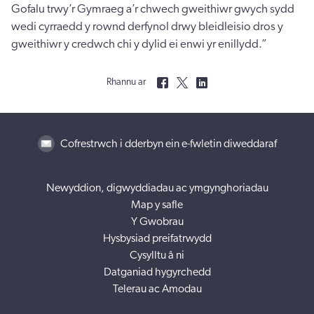
Gofalu trwy’r Gymraeg a’r chwech gweithiwr gwych sydd
wedi cyrraedd y rownd derfynol drwy bleidleisio dros y
gweithiwr y credwch chi y dylid ei enwi yr enillydd.”
Rhannu ar
Cofrestrwch i dderbyn ein e-fwletin diweddaraf
Newyddion, digwyddiadau ac ymgynghoriadau
Map y safle
Y Gwobrau
Hysbysiad preifatrwydd
Cysylltu â ni
Datganiad hygyrchedd
Telerau ac Amodau