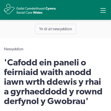
Ope
Rhannu
Yn ôl at newyddion
Newyddion
'Cafodd ein paneli o
feirniaid waith anodd
iawn wrth ddewis y rhai
a gyrhaeddodd y rownd
derfynol y Gwobrau'