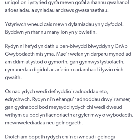
unigolion i ystyried gyrfa mewn gofal a rhannu gwahanol
arloesiadau a syniadau ar draws gwasanaethau.
Ystyriwch wneud cais mewn dyfarniadau yn y dyfodol.
Byddwn yn rhannu manylion yn y bwletin.
Rydyn ni hefyd yn dathlu pen-blwydd blwyddyn y Grŵp
Gwybodaeth mis yma. Mae'r wefan yn darparu mynediad
am ddim at ystod o gymorth, gan gynnwys tystiolaeth,
cymunedau digidol ac arferion cadarnhaol i lywio eich
gwaith.
Os nad ydych wedi defnyddio'r adnoddau eto,
edrychwch. Rydyn ni’n ehangu'r adnoddau drwy'r amser,
gan gydnabod bod meysydd rydych chi wedi dweud
wrthym eu bod yn flaenoriaeth ar gyfer mwy o wybodaeth,
mewnwelediadau neu gefnogaeth.
Diolch am bopeth rydych chi'n ei wneud i gefnogi