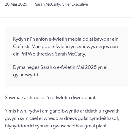
20 Mai 2025
|
Sarah McCarty, Chief Executive
Rydyn ni'n anfon e-fwletin rheolaidd at bawb ar ein
Cofrestr. Mae pob e-fwletin yn cynnwys neges gan
ein Prif Weithredwr, Sarah McCarty.
Dyma neges Sarah o e-fwletin Mai 2025 yn ei
gyfanrwydd.
Shwmae a chroeso i'n e-fwletin diweddaraf.
Y mis hwn, rydw i am ganolbwyntio ar ddathlu'r gwaith
gwych sy'n cael ei wneud ar draws gofal cymdeithasol,
blynyddoedd cynnar a gwasanaethau gofal plant.