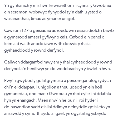
Yn gynharach y mis hwn fe wnaethon ni cynnal y Gwobrau,
ein seremoni wobrwyo flynyddol sy'n dathlu ystod o
wasanaethau, timau ac ymarfer unigol.
Cawsom 127 o geisiadau ac roeddwn i eisiau diolch i bawb
a gymerodd amser i gyflwyno cais. Cafodd ein panel o
feirniaid waith anodd iawn wrth ddewis y rhai a
gyrhaeddodd y rownd derfynol.
Gallwch ddarganfod mwy am y rhai cyrhaeddodd y rownd
derfynol a'n henillwyr yn ddiweddarach yn y bwletin hwn.
Rwy'n gwybod y gofal grymuso a person-ganolog rydych
chi'n ei ddarparu i unigolion a theuluoedd yn ein holl
gymunedau, ond mae'r Gwobrau yn rhoi cyfle i ni ddathlu
hyn yn ehangach. Maen nhw'n helpu ni i roi hyder i
ddinasyddion sydd efallai ddimyn defnyddio gofal eto yn
ansawdd y cymorth sydd ar gael, yn ogystal ag ysbrydoli