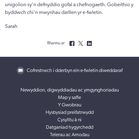
unigolion sy'n defnyddio gofal a chefnogaeth. Gobeithio y
byddwch chi'n mwynhau darllen yr e-fwletin.
Sarah
Rhannu ar
Cofrestrwch i dderbyn ein e-fwletin diweddaraf
Newyddion, digwyddiadau ac ymgynghoriadau
Map y safle
Y Gwobrau
Hysbysiad preifatrwydd
Cysylltu â ni
Datganiad hygyrchedd
Telerau ac Amodau