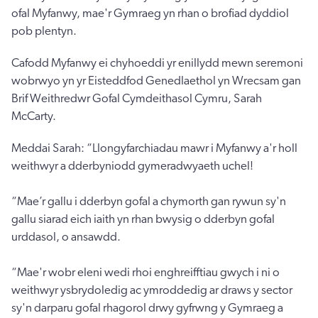
ofal Myfanwy, mae'r Gymraeg yn rhan o brofiad dyddiol
pob plentyn.
Cafodd Myfanwy ei chyhoeddi yr enillydd mewn seremoni
wobrwyo yn yr Eisteddfod Genedlaethol yn Wrecsam gan
Brif Weithredwr Gofal Cymdeithasol Cymru, Sarah
McCarty.
Meddai Sarah: “Llongyfarchiadau mawr i Myfanwy a'r holl
weithwyr a dderbyniodd gymeradwyaeth uchel!
“Mae’r gallu i dderbyn gofal a chymorth gan rywun sy'n
gallu siarad eich iaith yn rhan bwysig o dderbyn gofal
urddasol, o ansawdd.
“Mae'r wobr eleni wedi rhoi enghreifftiau gwych i ni o
weithwyr ysbrydoledig ac ymroddedig ar draws y sector
sy'n darparu gofal rhagorol drwy gyfrwng y Gymraeg a