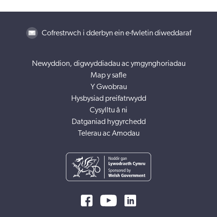
Cofrestrwch i dderbyn ein e-fwletin diweddaraf
Newyddion, digwyddiadau ac ymgynghoriadau
Map y safle
Y Gwobrau
Hysbysiad preifatrwydd
Cysylltu â ni
Datganiad hygyrchedd
Telerau ac Amodau