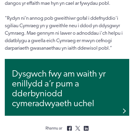
dangos yr effaith mae hyn yn cael ar fywydau pobl.
"Rydyn ni’n annog pob gweithiwr gofal i ddefnyddio’i
sgiliau Cymraeg yn y gweithle neu i ddod yn ddysgwyr
Cymraeg. Mae gennym ni lawer o adnoddau i'ch helpu i
ddatblygu a gwella eich Cymraeg er mwyn cefnogi
darpariaeth gwasanaethau yn iaith ddewisol pobl.”
Dysgwch fwy am waith yr
enillydd a’r pum a
dderbyniodd
cymeradwyaeth uchel
Rhannu ar