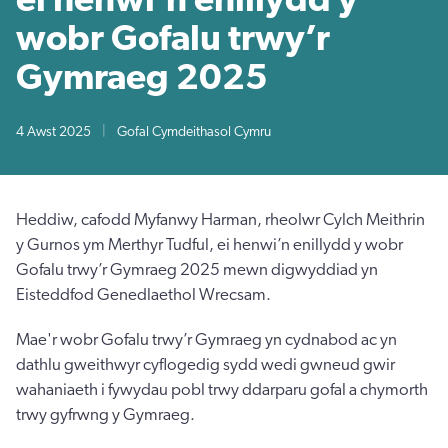
wobr Gofalu trwy’r
Gymraeg 2025
4 Awst 2025
|
Gofal Cymdeithasol Cymru
Heddiw, cafodd Myfanwy Harman, rheolwr Cylch Meithrin
y Gurnos ym Merthyr Tudful, ei henwi’n enillydd y wobr
Gofalu trwy’r Gymraeg 2025 mewn digwyddiad yn
Eisteddfod Genedlaethol Wrecsam.
Mae'r wobr Gofalu trwy’r Gymraeg yn cydnabod ac yn
dathlu gweithwyr cyflogedig sydd wedi gwneud gwir
wahaniaeth i fywydau pobl trwy ddarparu gofal a chymorth
trwy gyfrwng y Gymraeg.