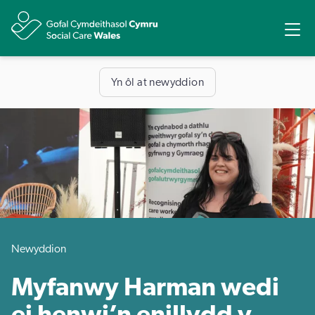
Rhannu
Ope
Yn ôl at newyddion
Newyddion
Myfanwy Harman wedi
ei henwi’n enillydd y