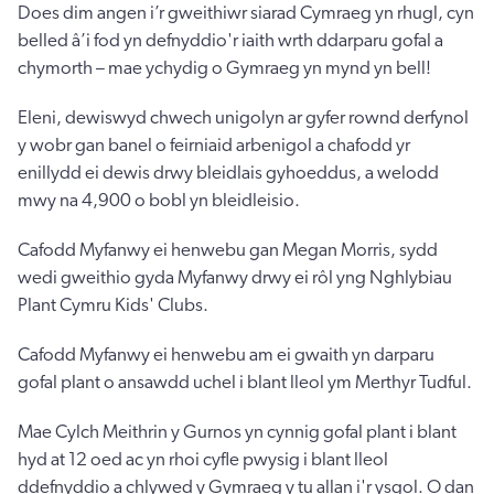
Does dim angen i’r gweithiwr siarad Cymraeg yn rhugl, cyn
belled â’i fod yn defnyddio'r iaith wrth ddarparu gofal a
chymorth – mae ychydig o Gymraeg yn mynd yn bell!
Eleni, dewiswyd chwech unigolyn ar gyfer rownd derfynol
y wobr gan banel o feirniaid arbenigol a chafodd yr
enillydd ei dewis drwy bleidlais gyhoeddus, a welodd
mwy na 4,900 o bobl yn bleidleisio.
Cafodd Myfanwy ei henwebu gan Megan Morris, sydd
wedi gweithio gyda Myfanwy drwy ei rôl yng Nghlybiau
Plant Cymru Kids' Clubs.
Cafodd Myfanwy ei henwebu am ei gwaith yn darparu
gofal plant o ansawdd uchel i blant lleol ym Merthyr Tudful.
Mae Cylch Meithrin y Gurnos yn cynnig gofal plant i blant
hyd at 12 oed ac yn rhoi cyfle pwysig i blant lleol
ddefnyddio a chlywed y Gymraeg y tu allan i'r ysgol. O dan