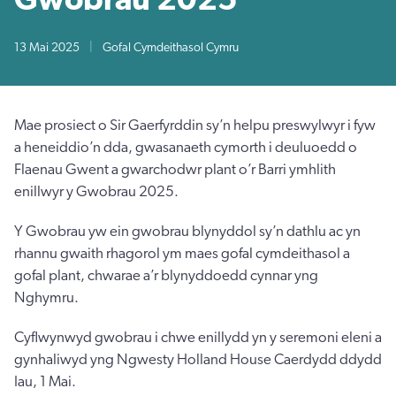
13 Mai 2025
|
Gofal Cymdeithasol Cymru
Mae prosiect o Sir Gaerfyrddin sy’n helpu preswylwyr i fyw
a heneiddio’n dda, gwasanaeth cymorth i deuluoedd o
Flaenau Gwent a gwarchodwr plant o’r Barri ymhlith
enillwyr y Gwobrau 2025.
Y Gwobrau yw ein gwobrau blynyddol sy’n dathlu ac yn
rhannu gwaith rhagorol ym maes gofal cymdeithasol a
gofal plant, chwarae a’r blynyddoedd cynnar yng
Nghymru.
Cyflwynwyd gwobrau i chwe enillydd yn y seremoni eleni a
gynhaliwyd yng Ngwesty Holland House Caerdydd ddydd
Iau, 1 Mai.