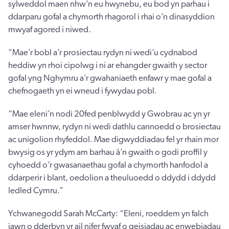
sylweddol maen nhw’n eu hwynebu, eu bod yn parhau i
ddarparu gofal a chymorth rhagorol i rhai o’n dinasyddion
mwyaf agored i niwed.
“Mae’r bobl a’r prosiectau rydyn ni wedi’u cydnabod
heddiw yn rhoi cipolwg i ni ar ehangder gwaith y sector
gofal yng Nghymru a’r gwahaniaeth enfawr y mae gofal a
chefnogaeth yn ei wneud i fywydau pobl.
“Mae eleni’n nodi 20fed penblwydd y Gwobrau ac yn yr
amser hwnnw, rydyn ni wedi dathlu cannoedd o brosiectau
ac unigolion rhyfeddol. Mae digwyddiadau fel yr rhain mor
bwysig os yr ydym am barhau â’n gwaith o godi proffil y
cyhoedd o’r gwasanaethau gofal a chymorth hanfodol a
ddarperir i blant, oedolion a theuluoedd o ddydd i ddydd
ledled Cymru.”
Ychwanegodd Sarah McCarty: “Eleni, roeddem yn falch
iawn o dderbyn yr ail nifer fwyaf o geisiadau ac enwebiadau