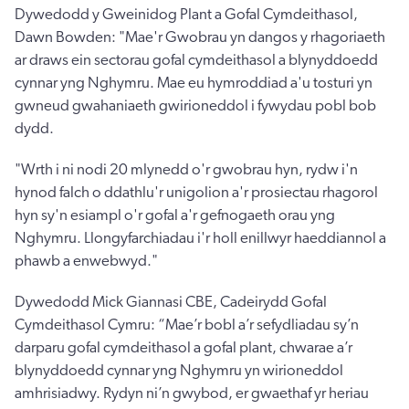
Dywedodd y Gweinidog Plant a Gofal Cymdeithasol,
Dawn Bowden: "Mae'r Gwobrau yn dangos y rhagoriaeth
ar draws ein sectorau gofal cymdeithasol a blynyddoedd
cynnar yng Nghymru. Mae eu hymroddiad a'u tosturi yn
gwneud gwahaniaeth gwirioneddol i fywydau pobl bob
dydd.
"Wrth i ni nodi 20 mlynedd o'r gwobrau hyn, rydw i'n
hynod falch o ddathlu'r unigolion a'r prosiectau rhagorol
hyn sy'n esiampl o'r gofal a'r gefnogaeth orau yng
Nghymru. Llongyfarchiadau i'r holl enillwyr haeddiannol a
phawb a enwebwyd."
Dywedodd Mick Giannasi CBE, Cadeirydd Gofal
Cymdeithasol Cymru: “Mae’r bobl a’r sefydliadau sy’n
darparu gofal cymdeithasol a gofal plant, chwarae a’r
blynyddoedd cynnar yng Nghymru yn wirioneddol
amhrisiadwy. Rydyn ni’n gwybod, er gwaethaf yr heriau