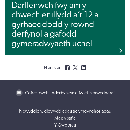
Darllenwch fwy am y
chwech enillydd a’r 12 a
gyrhaeddodd y rownd
derfynol a gafodd
gymeradwyaeth uchel
Rhannu ar
Cofrestrwch i dderbyn ein e-fwletin diweddaraf
Newyddion, digwyddiadau ac ymgynghoriadau
Map y safle
Y Gwobrau