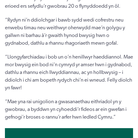
erioed ers sefydlu’r gwobrau 20 o flynyddoedd yn ôl.
“Rydyn ni’n ddiolchgar i bawb sydd wedi cofrestru neu
enwebu timau neu weithwyr oherwydd mae’n golygu y
gallwn ni barhau â’r gwaith hynod bwysig hwn o
gydnabod, dathlu a rhannu rhagoriaeth mewn gofal.
“Llongyfarchiadau i bob un o’n henillwyr haeddiannol. Mae
mor bwysig ein bod ni’n cymryd yr amser hwn i gydnabod,
dathlu a rhannu eich llwyddiannau, ac yn hollbwysig – i
ddiolch i chi am bopeth rydych chi’n ei wneud. Felly diolch
yn fawr!
“Mae yna rai unigolion a gwasanaethau eithriadol yn y
gwobrau, a byddwn yn cyhoeddi’r fideos ar ein gwefan i
gefnogi’r broses o rannu’r arfer hwn ledled Cymru.”