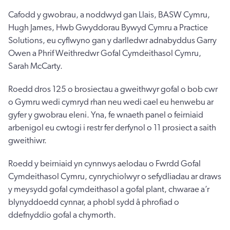
Cafodd y gwobrau, a noddwyd gan Llais, BASW Cymru,
Hugh James, Hwb Gwyddorau Bywyd Cymru a Practice
Solutions, eu cyflwyno gan y darlledwr adnabyddus Garry
Owen a Phrif Weithredwr Gofal Cymdeithasol Cymru,
Sarah McCarty.
Roedd dros 125 o brosiectau a gweithwyr gofal o bob cwr
o Gymru wedi cymryd rhan neu wedi cael eu henwebu ar
gyfer y gwobrau eleni. Yna, fe wnaeth panel o feirniaid
arbenigol eu cwtogi i restr fer derfynol o 11 prosiect a saith
gweithiwr.
Roedd y beirniaid yn cynnwys aelodau o Fwrdd Gofal
Cymdeithasol Cymru, cynrychiolwyr o sefydliadau ar draws
y meysydd gofal cymdeithasol a gofal plant, chwarae a’r
blynyddoedd cynnar, a phobl sydd â phrofiad o
ddefnyddio gofal a chymorth.