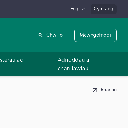
English
Cymraeg
Rhannu
Chwilio
Mewngofnodi
terau ac
Adnoddau a
u
chanllawiau
Rhannu