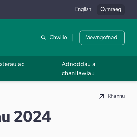
English
Cymraeg
Rhannu
Chwilio
Mewngofnodi
terau ac
Adnoddau a
u
chanllawiau
Rhannu
au 2024