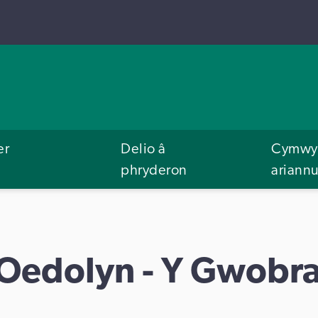
er
Delio â
Cymwys
phryderon
ariann
i Oedolyn - Y Gwobr