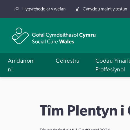
Hygyrchedd ar y wefan
Cynyddu maint y testun
Amdanom
Cofrestru
Codau Ymarf
ni
Proffesiynol
Tîm Plentyn 