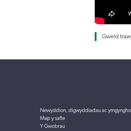
Gweld traws
Newyddion, digwyddiadau ac ymgyngho
Map y safle
Y Gwobrau