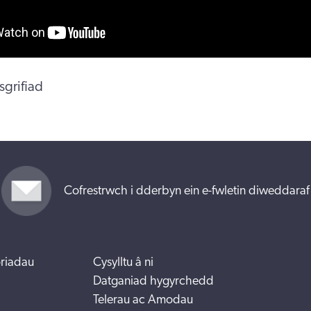
grifiad
Cofrestrwch i dderbyn ein e-fwletin diweddaraf
riadau
Cysylltu â ni
Datganiad hygyrchedd
Telerau ac Amodau