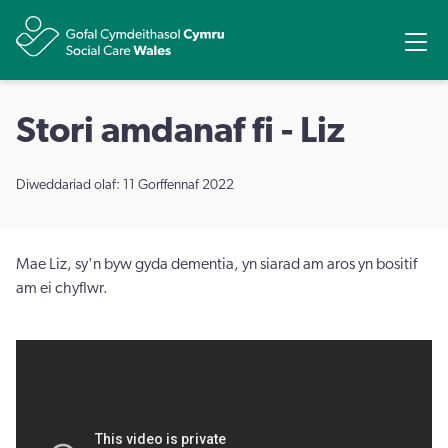
Rhannu
Ope
Stori amdanaf fi - Liz
Diweddariad olaf: 11 Gorffennaf 2022
Mae Liz, sy'n byw gyda dementia, yn siarad am aros yn bositif
am ei chyflwr.