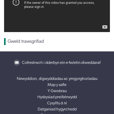
Gweld trawsgrifiad
Cofrestrwch i dderbyn ein e-fwletin diweddaraf
Newyddion, digwyddiadau ac ymgynghoriadau
Map y safle
Y Gwobrau
Hysbysiad preifatrwydd
Cysylltu â ni
Datganiad hygyrchedd