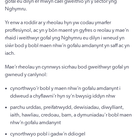
gofal eu dilyn er mwyn cael gweithio yn y sector yng
Nghymru.
Yr enw a roddir ar y rheolau hyn yw codau ymarfer
proffesiynol, ac yn y bôn maent yn gyfres o reolau y mae’n
rhaid i weithwyr gofal yng Nghymru eu dilyn i wneud yn
siŵr bod y bobl maen nhw’n gofalu amdanynt yn saff ac yn
iach.
Mae’r rheolau yn cynnwys sicrhau bod gweithwyr gofal yn
gwneud y canlynol:
cynorthwyo’r bobl y maen nhw’n gofalu amdanynt i
ddweud a chyflawni’r hyn sy’n bwysig iddyn nhw
parchu urddas, preifatrwydd, dewisiadau, diwylliant,
iaith, hawliau, credoau, barn, a dymuniadau'r bobl maen
nhw’n gofalu amdanynt
cynorthwyo pobl i gadw’n ddiogel