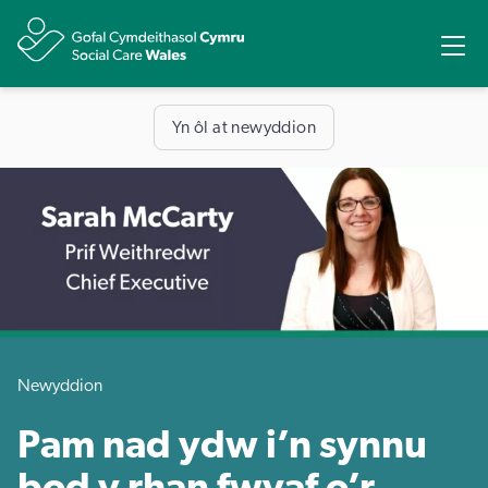
Rhannu
Ope
Yn ôl at newyddion
Newyddion
Pam nad ydw i’n synnu
bod y rhan fwyaf o’r