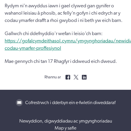
Rydym ni’n awyddus iawn i gael clywed gan gynifer o
wahanol leisiau â phosib, ac felly’n gofyn i chi edrych ar y
codau ymarfer drafft a rhoi gwybod i ni beth yw eich barn.
Gallwch chi ddefnyddio'r wefan i leisio’ch barn:
https://gofalcymdeithasol.cymru/ymgynghoriadau/newidi
codau-ymarfer-proffesiynol
Mae gennych chi tan 17 Rhagfyr i ddweud eich dweud.
Rhannu ar
Cofrestrwch i dderbyn ein e-fwletin diweddaraf
Newyddion, digwyddiadau ac ymgynghoriadau
Map y safle