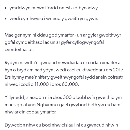
ymddwyn mewn ffordd onest a dibynadwy
wedi cymhwyso i wneud y gwaith yn gywir.
Mae gennym ni ddau god ymarfer - un ar gyfer gweithwyr
gofal cymdeithasol ac un ar gyfer cyflogwyr gofal
cymdeithasol.
Rydym ni wrthi’n gwneud newidiadau i'r codau ymarfer ar
hyn o bryd am nad ydynt wedi cael eu diweddaru ers 2017.
Ers hynny mae’r nifer y gweithwyr gofal sydd ar ein cofrestr
ni wedi codi o 11,000 i dros 60,000.
Y llynedd, siaradon ni a dros 300 o bobl sy’n gweithio ym
maes gofal yng Nghymru i gael gwybod beth yw eu barn
nhw ar ein codau ymarfer.
Dywedon nhw eu bod nhw eisiau i ni eu gwneud nhw’n