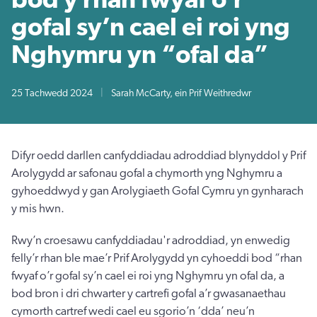
gofal sy’n cael ei roi yng
Nghymru yn “ofal da”
25 Tachwedd 2024
|
Sarah McCarty, ein Prif Weithredwr
Difyr oedd darllen canfyddiadau adroddiad blynyddol y Prif
Arolygydd ar safonau gofal a chymorth yng Nghymru a
gyhoeddwyd y gan Arolygiaeth Gofal Cymru yn gynharach
y mis hwn.
Rwy’n croesawu canfyddiadau'r adroddiad, yn enwedig
felly’r rhan ble mae’r Prif Arolygydd yn cyhoeddi bod “rhan
fwyaf o’r gofal sy’n cael ei roi yng Nghymru yn ofal da, a
bod bron i dri chwarter y cartrefi gofal a’r gwasanaethau
cymorth cartref wedi cael eu sgorio’n ‘dda’ neu’n