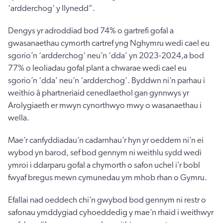
‘ardderchog’ y llynedd”.
Dengys yr adroddiad bod 74% o gartrefi gofal a
gwasanaethau cymorth cartref yng Nghymru wedi cael eu
sgorio’n ‘ardderchog’ neu’n ‘dda’ yn 2023-2024,a bod
77% o leoliadau gofal plant a chwarae wedi cael eu
sgorio’n ‘dda’ neu’n ‘ardderchog’. Byddwn ni’n parhau i
weithio â phartneriaid cenedlaethol gan gynnwys yr
Arolygiaeth er mwyn cynorthwyo mwy o wasanaethau i
wella.
Mae’r canfyddiadau’n cadarnhau’r hyn yr oeddem ni’n ei
wybod yn barod, sef bod gennym ni weithlu sydd wedi
ymroi i ddarparu gofal a chymorth o safon uchel i’r bobl
fwyaf bregus mewn cymunedau ym mhob rhan o Gymru.
Efallai nad oeddech chi’n gwybod bod gennym ni restr o
safonau ymddygiad cyhoeddedig y mae’n rhaid i weithwyr