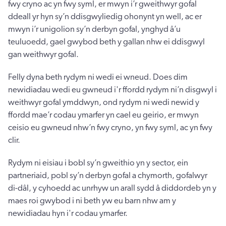
fwy cryno ac yn fwy syml, er mwyn i’r gweithwyr gofal
ddeall yr hyn sy’n ddisgwyliedig ohonynt yn well, ac er
mwyn i’r unigolion sy’n derbyn gofal, ynghyd â’u
teuluoedd, gael gwybod beth y gallan nhw ei ddisgwyl
gan weithwyr gofal.
Felly dyna beth rydym ni wedi ei wneud. Does dim
newidiadau wedi eu gwneud i'r ffordd rydym ni’n disgwyl i
weithwyr gofal ymddwyn, ond rydym ni wedi newid y
ffordd mae’r codau ymarfer yn cael eu geirio, er mwyn
ceisio eu gwneud nhw’n fwy cryno, yn fwy syml, ac yn fwy
clir.
Rydym ni eisiau i bobl sy’n gweithio yn y sector, ein
partneriaid, pobl sy’n derbyn gofal a chymorth, gofalwyr
di-dâl, y cyhoedd ac unrhyw un arall sydd â diddordeb yn y
maes roi gwybod i ni beth yw eu barn nhw am y
newidiadau hyn i'r codau ymarfer.