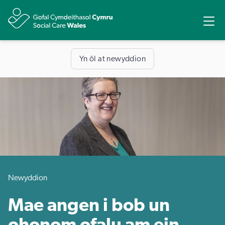
Rhannu
Ope
Yn ôl at newyddion
Newyddion
Mae angen i bob un
ohonom ofalu am ein