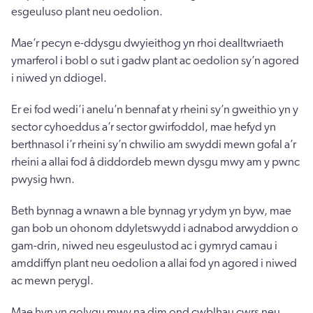
esgeuluso plant neu oedolion.
Mae’r pecyn e-ddysgu dwyieithog yn rhoi dealltwriaeth
ymarferol i bobl o sut i gadw plant ac oedolion sy’n agored
i niwed yn ddiogel.
Er ei fod wedi’i anelu’n bennaf at y rheini sy’n gweithio yn y
sector cyhoeddus a’r sector gwirfoddol, mae hefyd yn
berthnasol i’r rheini sy’n chwilio am swyddi mewn gofal a’r
rheini a allai fod â diddordeb mewn dysgu mwy am y pwnc
pwysig hwn.
Beth bynnag a wnawn a ble bynnag yr ydym yn byw, mae
gan bob un ohonom ddyletswydd i adnabod arwyddion o
gam-drin, niwed neu esgeulustod ac i gymryd camau i
amddiffyn plant neu oedolion a allai fod yn agored i niwed
ac mewn perygl.
Mae hyn yn golygu mwy na dim ond cwblhau cwrs neu