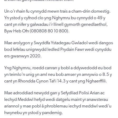
Un o’r rhain fu cynnydd mewn trais a cham-drin domestig.
Yn ystod y cyfnod clo yng Nghymru bu cynnydd o 49 y
cant yn nifer y galwadau i’r llinell gymorth genedlaethol,
Byw Heb Ofn (080808 80 10 800).
Mae arolygon y Swyddfa Ystadegau Gwladol wedi dangos
bod lefelau unigrwydd ledled Prydain Fawr wedi cynyddu
ers gwanwyn 2020.
Yng Nghymru, roedd canran y bobl a ddywedodd eu bod
yn teimlo’n unig yn aml neu bob amser yn amrywio o 8.5 y
cant yn Rhondda Cynon Taf i 14.3 y cant yng Nghaerffili.
Mae adroddiad newydd gan y Sefydliad Polisi Arian ac
Iechyd Meddwl hefyd wedi datgelu maint yr anawsterau
ariannol y mae pobl â phroblemau iechyd meddwl wedi’u
hwynebu yn ystod y pandemig.