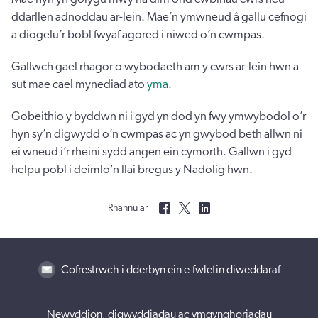
ddarllen adnoddau ar-lein. Mae’n ymwneud â gallu cefnogi
a diogelu’r bobl fwyaf agored i niwed o’n cwmpas.
Gallwch gael rhagor o wybodaeth am y cwrs ar-lein hwn a
sut mae cael mynediad ato
yma
.
Gobeithio y byddwn ni i gyd yn dod yn fwy ymwybodol o’r
hyn sy’n digwydd o’n cwmpas ac yn gwybod beth allwn ni
ei wneud i’r rheini sydd angen ein cymorth. Gallwn i gyd
helpu pobl i deimlo’n llai bregus y Nadolig hwn.
Rhannu ar
Cofrestrwch i dderbyn ein e-fwletin diweddaraf
Newyddion, digwyddiadau ac ymgynghoriadau