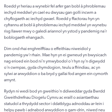
Roedd yr heriau a wynebir fel arfer gan bobl â phroblemau
iechyd meddwl yn cael eu dwysau gan golli incwm a
chyflogaeth ac iechyd gwael. Roedd y ffactorau hyn yn
cyfrannu at bobl â phroblemau iechyd meddwl yn wynebu
risg llawer mwy o galedi ariannol yn ystod y pandemig na’r
boblogaeth ehangach.
Dim ond rhai enghreifftiau o effeithiau niweidiol y
pandemig yw’r rhain. Mae hyn yn ei gwneud yn bwysicach
nag erioed ein bod ni’n ymwybodol o’r hyn sy’n digwydd
o’n cwmpas, gyda chymdogion, teulu a ffrindiau, ac yn
sylwi ar arwyddion o ba bryd y gallai fod angen ein cymorth
arnynt.
Rydyn ni wedi bod yn gweithio’n ddiweddar gyda Bwrdd
Gweithdrefnau Diogelu Cymru ac eraill o asiantaethau
statudol a thrydydd sector i ddatblygu adnoddau ar-lein i
helpu pawb i adnabod arwyddion o gam-drin, niwed neu