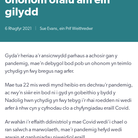
gilydd
6 Rhagfyr 2021
|
Sue Evans, ein Prif Weithredwr
Gyda’r heriau a’r ansicrwydd parhaus a achosir gan y
pandemig, mae’n debygol bod pob un ohonom yn teimlo
ychydig yn fwy bregus nag arfer.
Mae tua 22 mis wedi mynd heibio ers dechrau’r pandemig,
ac rwy’n siŵr ein bod ni i gyd yn gobeithio y bydd y
Nadolig hwn ychydig yn fwy tebyg i’r rhai roedden ni wedi
arfer â nhw cyn y cyfnodau clo a chyfyngiadau eraill Covid.
Ar wahân i’r effaith ddinistriol y mae Covid wedi’i chael o
ran salwch a marwolaeth, mae’r pandemig hefyd wedi
arwain at ganlyniadau niweidiol eraill.