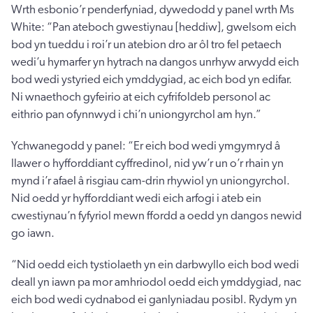
Wrth esbonio’r penderfyniad, dywedodd y panel wrth Ms
White: “Pan ateboch gwestiynau [heddiw], gwelsom eich
bod yn tueddu i roi’r un atebion dro ar ôl tro fel petaech
wedi’u hymarfer yn hytrach na dangos unrhyw arwydd eich
bod wedi ystyried eich ymddygiad, ac eich bod yn edifar.
Ni wnaethoch gyfeirio at eich cyfrifoldeb personol ac
eithrio pan ofynnwyd i chi’n uniongyrchol am hyn.”
Ychwanegodd y panel: “Er eich bod wedi ymgymryd â
llawer o hyfforddiant cyffredinol, nid yw’r un o’r rhain yn
mynd i’r afael â risgiau cam-drin rhywiol yn uniongyrchol.
Nid oedd yr hyfforddiant wedi eich arfogi i ateb ein
cwestiynau’n fyfyriol mewn ffordd a oedd yn dangos newid
go iawn.
“Nid oedd eich tystiolaeth yn ein darbwyllo eich bod wedi
deall yn iawn pa mor amhriodol oedd eich ymddygiad, nac
eich bod wedi cydnabod ei ganlyniadau posibl. Rydym yn