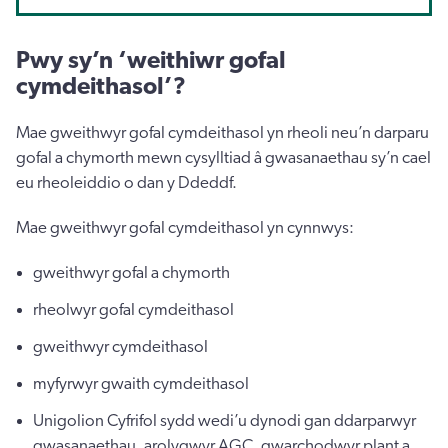
Pwy sy’n ‘weithiwr gofal
cymdeithasol’?
Mae gweithwyr gofal cymdeithasol yn rheoli neu’n darparu
gofal a chymorth mewn cysylltiad â gwasanaethau sy’n cael
eu rheoleiddio o dan y Ddeddf.
Mae gweithwyr gofal cymdeithasol yn cynnwys:
gweithwyr gofal a chymorth
rheolwyr gofal cymdeithasol
gweithwyr cymdeithasol
myfyrwyr gwaith cymdeithasol
Unigolion Cyfrifol sydd wedi’u dynodi gan ddarparwyr
gwasanaethau, arolygwyr AGC, gwarchodwyr plant a