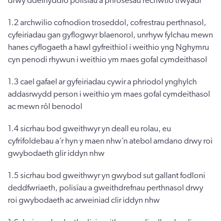
drwy ddefnyddio polisïau a phrosesau recriwtio trwyadl
1.2 archwilio cofnodion troseddol, cofrestrau perthnasol,
cyfeiriadau gan gyflogwyr blaenorol, unrhyw fylchau mewn
hanes cyflogaeth a hawl gyfreithiol i weithio yng Nghymru
cyn penodi rhywun i weithio ym maes gofal cymdeithasol
1.3 cael gafael ar gyfeiriadau cywir a phriodol ynghylch
addasrwydd person i weithio ym maes gofal cymdeithasol
ac mewn rôl benodol
1.4 sicrhau bod gweithwyr yn deall eu rolau, eu
cyfrifoldebau a’r hyn y maen nhw’n atebol amdano drwy roi
gwybodaeth glir iddyn nhw
1.5 sicrhau bod gweithwyr yn gwybod sut gallant fodloni
deddfwriaeth, polisïau a gweithdrefnau perthnasol drwy
roi gwybodaeth ac arweiniad clir iddyn nhw