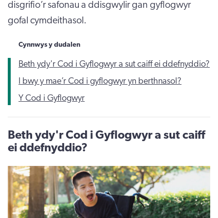
disgrifio’r safonau a ddisgwylir gan gyflogwyr
gofal cymdeithasol.
Cynnwys y dudalen
Beth ydy'r Cod i Gyflogwyr a sut caiff ei ddefnyddio?
I bwy y mae’r Cod i gyflogwyr yn berthnasol?
Y Cod i Gyflogwyr
Beth ydy'r Cod i Gyflogwyr a sut caiff
ei ddefnyddio?