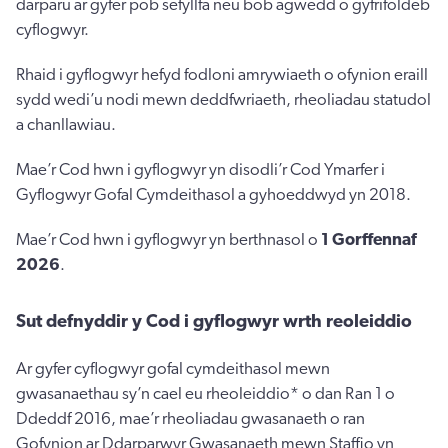
darparu ar gyfer pob sefyllfa neu bob agwedd o gyfrifoldeb
cyflogwyr.
Rhaid i gyflogwyr hefyd fodloni amrywiaeth o ofynion eraill
sydd wedi’u nodi mewn deddfwriaeth, rheoliadau statudol
a chanllawiau.
Mae’r Cod hwn i gyflogwyr yn disodli’r Cod Ymarfer i
Gyflogwyr Gofal Cymdeithasol a gyhoeddwyd yn 2018.
Mae’r Cod hwn i gyflogwyr yn berthnasol o
1 Gorffennaf
2026
.
Sut defnyddir y Cod i gyflogwyr wrth reoleiddio
Ar gyfer cyflogwyr gofal cymdeithasol mewn
gwasanaethau sy’n cael eu rheoleiddio* o dan Ran 1 o
Ddeddf 2016, mae’r rheoliadau gwasanaeth o ran
Gofynion ar Ddarparwyr Gwasanaeth mewn Staffio yn