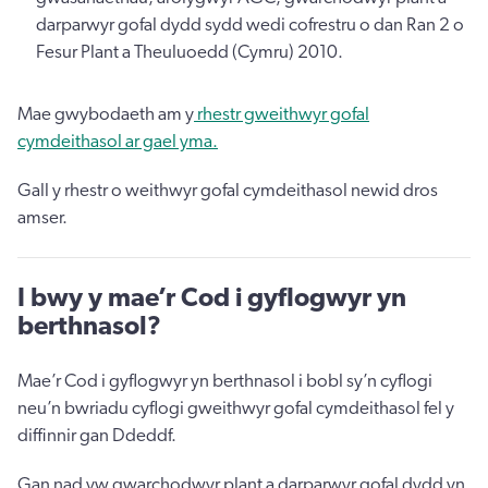
darparwyr gofal dydd sydd wedi cofrestru o dan Ran 2 o
Fesur Plant a Theuluoedd (Cymru) 2010.
Mae gwybodaeth am y
rhestr gweithwyr gofal
cymdeithasol ar gael yma.
Gall y rhestr o weithwyr gofal cymdeithasol newid dros
amser.
I bwy y mae’r Cod i gyflogwyr yn
berthnasol?
Mae’r Cod i gyflogwyr yn berthnasol i bobl sy’n cyflogi
neu’n bwriadu cyflogi gweithwyr gofal cymdeithasol fel y
diffinnir gan Ddeddf.
Gan nad yw gwarchodwyr plant a darparwyr gofal dydd yn