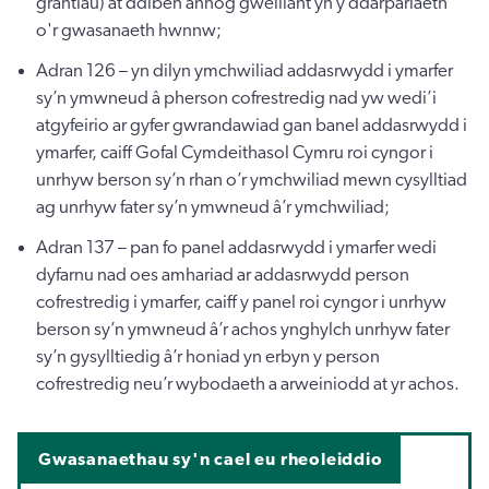
grantiau) at ddiben annog gwelliant yn y ddarpariaeth
o'r gwasanaeth hwnnw;
Adran 126 – yn dilyn ymchwiliad addasrwydd i ymarfer
sy’n ymwneud â pherson cofrestredig nad yw wedi’i
atgyfeirio ar gyfer gwrandawiad gan banel addasrwydd i
ymarfer, caiff Gofal Cymdeithasol Cymru roi cyngor i
unrhyw berson sy’n rhan o’r ymchwiliad mewn cysylltiad
ag unrhyw fater sy’n ymwneud â’r ymchwiliad;
Adran 137 – pan fo panel addasrwydd i ymarfer wedi
dyfarnu nad oes amhariad ar addasrwydd person
cofrestredig i ymarfer, caiff y panel roi cyngor i unrhyw
berson sy’n ymwneud â’r achos ynghylch unrhyw fater
sy’n gysylltiedig â’r honiad yn erbyn y person
cofrestredig neu’r wybodaeth a arweiniodd at yr achos.
Gwasanaethau sy'n cael eu rheoleiddio