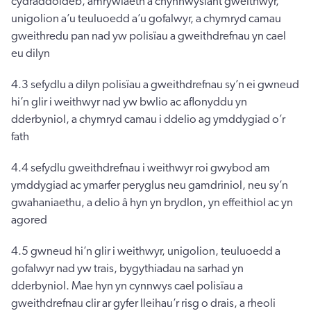
cydraddoldeb, amrywiaeth a chynhwysiant gweithwyr,
unigolion a’u teuluoedd a’u gofalwyr, a chymryd camau
gweithredu pan nad yw polisïau a gweithdrefnau yn cael
eu dilyn
4.3 sefydlu a dilyn polisïau a gweithdrefnau sy’n ei gwneud
hi’n glir i weithwyr nad yw bwlio ac aflonyddu yn
dderbyniol, a chymryd camau i ddelio ag ymddygiad o’r
fath
4.4 sefydlu gweithdrefnau i weithwyr roi gwybod am
ymddygiad ac ymarfer peryglus neu gamdriniol, neu sy’n
gwahaniaethu, a delio â hyn yn brydlon, yn effeithiol ac yn
agored
4.5 gwneud hi’n glir i weithwyr, unigolion, teuluoedd a
gofalwyr nad yw trais, bygythiadau na sarhad yn
dderbyniol. Mae hyn yn cynnwys cael polisïau a
gweithdrefnau clir ar gyfer lleihau’r risg o drais, a rheoli