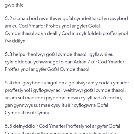
gweithle
5.2 sicrhau bod gweithwyr gofal cymdeithasol yn gwybod
am eu Cod Ymarfer Proffesiynol ar gyfer Gofal
Cymdeithasol ac yn deall y Cod a’u cyfrifoldeb proffesiynol
i’w ddilyn
5.3 helpu rheolwyr gofal cymdeithasol i gyflawni eu
cyfrifoldebau ychwanegol o dan Adran 7 o’r Cod Ymarfer
Proffesiynol ar gyfer Gofal Cymdeithasol
5.4 rhoi gwybod i unigolion a gofalwyr am y codau ymarfer
proffesiynol i gyflogwyr ac i weithwyr gofal cymdeithasol,
ac am sut mae codi pryderon mewn cysylltiad â’r codau,
gan gynnwys sut mae cysylltu â’r cyflogwr a Gofal
Cymdeithasol Cymru
5.5 defnyddio’r Cod Ymarfer Proffesiynol ar gyfer Gofal
Cymdeithasol wrth wneud unrhyw benderfyniad sy’n