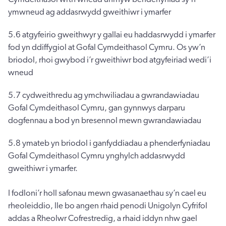
ymwneud ag addasrwydd gweithiwr i ymarfer
5.6 atgyfeirio gweithwyr y gallai eu haddasrwydd i ymarfer
fod yn ddiffygiol at Gofal Cymdeithasol Cymru. Os yw’n
briodol, rhoi gwybod i’r gweithiwr bod atgyfeiriad wedi’i
wneud
5.7 cydweithredu ag ymchwiliadau a gwrandawiadau
Gofal Cymdeithasol Cymru, gan gynnwys darparu
dogfennau a bod yn bresennol mewn gwrandawiadau
5.8 ymateb yn briodol i ganfyddiadau a phenderfyniadau
Gofal Cymdeithasol Cymru ynghylch addasrwydd
gweithiwr i ymarfer.
I fodloni’r holl safonau mewn gwasanaethau sy’n cael eu
rheoleiddio, lle bo angen rhaid penodi Unigolyn Cyfrifol
addas a Rheolwr Cofrestredig, a rhaid iddyn nhw gael