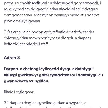
pethau o chwith (cyflawni eu dyletswydd gonestrwydd), i
roi gwybod am ddigwyddiadau niweidiol ac i ddysgu o
gamgymeriadau. Mae hyn yn cynnwys mynd ati i ddatrys
problemau yn gynnar
2.9 sicrhau eich bod yn cydymffurfio â deddfwriaeth a
dyletswyddau mewn perthynas â diogelu a darparu
hyfforddiant priodol i staff.
Adran 3
Darparu a chefnogi cyfleoedd dysgu a datblygu i
alluogi gweithwyr gofal cymdeithasol i ddatblygu eu
gwybodaeth a’u sgiliau.
Rhaid i gyflogwyr:
3.1 darparu rhaglen gynefino gadarn a hygyrch, a