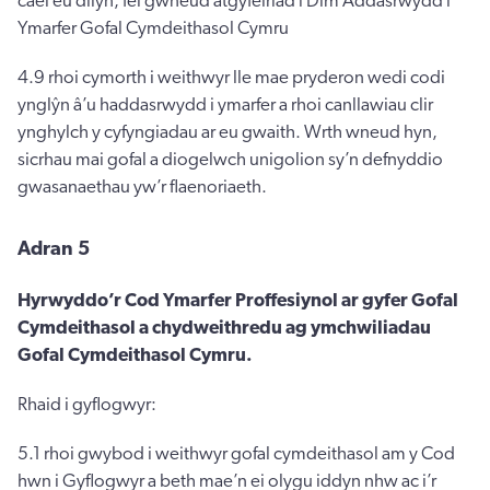
cael eu dilyn, fel gwneud atgyfeiriad i Dîm Addasrwydd i
Ymarfer Gofal Cymdeithasol Cymru
4.9 rhoi cymorth i weithwyr lle mae pryderon wedi codi
ynglŷn â’u haddasrwydd i ymarfer a rhoi canllawiau clir
ynghylch y cyfyngiadau ar eu gwaith. Wrth wneud hyn,
sicrhau mai gofal a diogelwch unigolion sy’n defnyddio
gwasanaethau yw’r flaenoriaeth.
Adran 5
Hyrwyddo’r Cod Ymarfer Proffesiynol ar gyfer Gofal
Cymdeithasol a chydweithredu ag ymchwiliadau
Gofal Cymdeithasol Cymru.
Rhaid i gyflogwyr:
5.1 rhoi gwybod i weithwyr gofal cymdeithasol am y Cod
hwn i Gyflogwyr a beth mae’n ei olygu iddyn nhw ac i’r