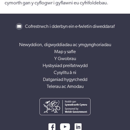
cymorth gan y cyflogwr i gyflawni eu cyfrifoldebau.
Cofrestrwch i dderbyn ein e-fwletin diweddaraf
Newyddion, digwyddiadau ac ymgynghoriadau
Map y safle
Y Gwobrau
Hysbysiad preifatrwydd
Cysylltu â ni
Datganiad hygyrchedd
Telerau ac Amodau