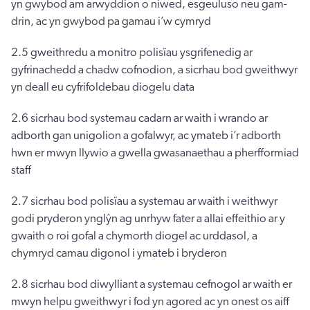
yn gwybod am arwyddion o niwed, esgeuluso neu gam-
drin, ac yn gwybod pa gamau i’w cymryd
2.5 gweithredu a monitro polisïau ysgrifenedig ar
gyfrinachedd a chadw cofnodion, a sicrhau bod gweithwyr
yn deall eu cyfrifoldebau diogelu data
2.6 sicrhau bod systemau cadarn ar waith i wrando ar
adborth gan unigolion a gofalwyr, ac ymateb i’r adborth
hwn er mwyn llywio a gwella gwasanaethau a pherfformiad
staff
2.7 sicrhau bod polisïau a systemau ar waith i weithwyr
godi pryderon ynglŷn ag unrhyw fater a allai effeithio ar y
gwaith o roi gofal a chymorth diogel ac urddasol, a
chymryd camau digonol i ymateb i bryderon
2.8 sicrhau bod diwylliant a systemau cefnogol ar waith er
mwyn helpu gweithwyr i fod yn agored ac yn onest os aiff