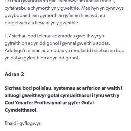
1.6 rhoi gwybodaeth glir i weithwyr am linellau rheoli,
cyfathrebu a chymorth yn y gweithle. Mae hyn yn cynnwys
gwybodaeth am gymorth ar gyfer eu hiechyd, eu
diogelwch a’u llesiant yn y gweithle
1.7 sicrhau bod telerau ac amodau gweithwyr yn
gyfreithlon ac yn ddigonol i gynnal gweithlu addas.
Adolygu’r telerau ac amodau yn rheolaidd i sicrhau eu bod
yn dal yn gyfreithlon ac yn ddigonol.
Adran 2
Sicrhau bod polisïau, systemau ac arferion ar waith i
alluogi gweithwyr gofal cymdeithasol i lynu wrth y
Cod Ymarfer Proffesiynol ar gyfer Gofal
Cymdeithasol.
Rhaid i gyflogwyr: