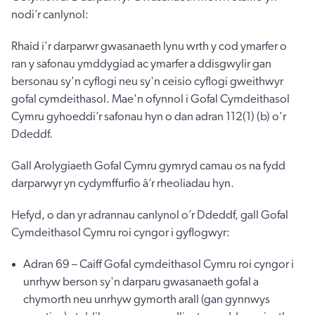
nodi’r canlynol:
Rhaid i'r darparwr gwasanaeth lynu wrth y cod ymarfer o
ran y safonau ymddygiad ac ymarfer a ddisgwylir gan
bersonau sy'n cyflogi neu sy'n ceisio cyflogi gweithwyr
gofal cymdeithasol. Mae'n ofynnol i Gofal Cymdeithasol
Cymru gyhoeddi’r safonau hyn o dan adran 112(1) (b) o'r
Ddeddf.
Gall Arolygiaeth Gofal Cymru gymryd camau os na fydd
darparwyr yn cydymffurfio â’r rheoliadau hyn.
Hefyd, o dan yr adrannau canlynol o’r Ddeddf, gall Gofal
Cymdeithasol Cymru roi cyngor i gyflogwyr:
Adran 69 – Caiff Gofal cymdeithasol Cymru roi cyngor i
unrhyw berson sy'n darparu gwasanaeth gofal a
chymorth neu unrhyw gymorth arall (gan gynnwys