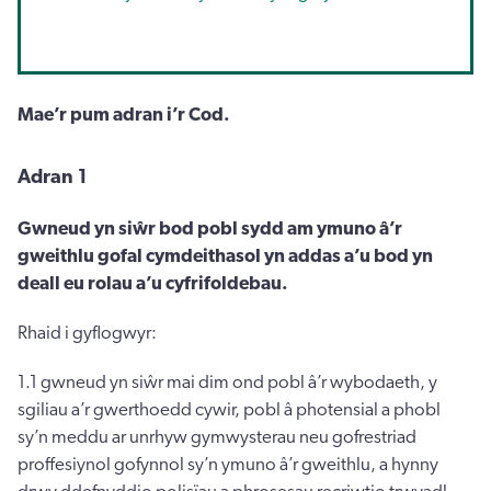
Mae’r pum adran i’r Cod.
Adran 1
Gwneud yn siŵr bod pobl sydd am ymuno â’r
gweithlu gofal cymdeithasol yn addas a’u bod yn
deall eu rolau a’u cyfrifoldebau.
Rhaid i gyflogwyr:
1.1 gwneud yn siŵr mai dim ond pobl â’r wybodaeth, y
sgiliau a’r gwerthoedd cywir, pobl â photensial a phobl
sy’n meddu ar unrhyw gymwysterau neu gofrestriad
proffesiynol gofynnol sy’n ymuno â’r gweithlu, a hynny