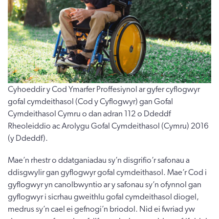
Cyhoeddir y Cod Ymarfer Proffesiynol ar gyfer cyflogwyr
gofal cymdeithasol (Cod y Cyflogwyr) gan Gofal
Cymdeithasol Cymru o dan adran 112 o Ddeddf
Rheoleiddio ac Arolygu Gofal Cymdeithasol (Cymru) 2016
(y Ddeddf).
Mae’n rhestr o ddatganiadau sy’n disgrifio’r safonau a
ddisgwylir gan gyflogwyr gofal cymdeithasol. Mae’r Cod i
gyflogwyr yn canolbwyntio ar y safonau sy’n ofynnol gan
gyflogwyr i sicrhau gweithlu gofal cymdeithasol diogel,
medrus sy’n cael ei gefnogi’n briodol. Nid ei fwriad yw