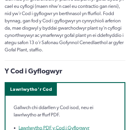
cael eu cyflogi (maen nhw’n cael eu contractio gan rieni),
nid yw’r Cod i gyflogwr yn berthnasol yn ffurfiol. Fodd
bynnag, gan fod y Cod i gyflogwyr yn cynrychioli arferion
da, mae disgwyl y byddai gwarchodwyr plant sy’n cyflogi
cynorthwywyr ac ymarferwyr gofal plant yn ei ddefnyddio i
ategu safon 13 o’r Safonau Gofynnol Cenedlaethol ar gyfer
Gofal Plant, staffio.
Y Cod i Gyflogwyr
Lawrlwytho'r Cod
Gallwch chi ddarllen y Cod isod, neu ei
lawrlwytho ar ffurf PDF.
Lawrlwytho PDF y Cod i Gyflogwyr