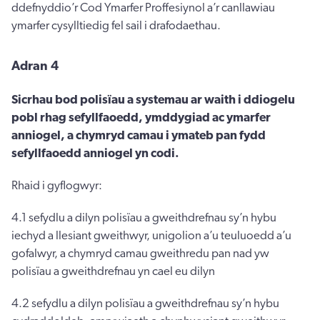
ddefnyddio’r Cod Ymarfer Proffesiynol a’r canllawiau
ymarfer cysylltiedig fel sail i drafodaethau.
Adran 4
Sicrhau bod polisïau a systemau ar waith i ddiogelu
pobl rhag sefyllfaoedd, ymddygiad ac ymarfer
anniogel, a chymryd camau i ymateb pan fydd
sefyllfaoedd anniogel yn codi.
Rhaid i gyflogwyr:
4.1 sefydlu a dilyn polisïau a gweithdrefnau sy’n hybu
iechyd a llesiant gweithwyr, unigolion a’u teuluoedd a’u
gofalwyr, a chymryd camau gweithredu pan nad yw
polisïau a gweithdrefnau yn cael eu dilyn
4.2 sefydlu a dilyn polisïau a gweithdrefnau sy’n hybu