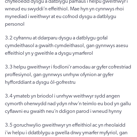
chyfleoedd dysgu a datblygu parhaus i helpu gweithwyr i
wneud eu swyddi’n effeithiol. Mae hyn yn cynnwys rhoi
mynediad i weithwyr at eu cofnod dysgu a datblygu
personol
3.2 cyfrannu at ddarparu dysgu a datblygu gofal
cymdeithasol a gwaith cymdeithasol, gan gynnwys asesu
effeithiol yn y gweithle a dysgu ymarferol
3.3 helpu gweithwyr i fodloni’r amodau ar gyfer cofrestriad
proffesiynol, gan gynnwys unrhyw ofynion ar gyfer
hyfforddiant a dysgu ôl-gofrestru
3.4 ymateb yn briodol i unrhyw weithwyr sydd angen
cymorth oherwydd nad ydyn nhw’n teimlo eu bod yn gallu
cyflawni eu gwaith neu’n ddigon parod i wneud hynny
3.5 goruchwylio gweithwyr yn effeithiol ac yn rheolaidd
i’w helpu i ddatblygu a gwella drwy ymarfer myfyriol, gan