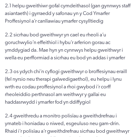
2.1 helpu gweithiwr gofal cymdeithasol (gan gynnwys staff
asiantaeth) i gyrraedd y safonau yn y Cod Ymarfer
Proffesiynol a’r canllawiau ymarfer cysylltiedig
2.2 sicrhau bod gweithwyr yn cael eu rheoli a’u
goruchwylio’n effeithiol i hybu’r arferion gorau ac
ymddygiad da. Mae hyn yn cynnwys helpu gweithwyr i
wella eu perfformiad a sicrhau eu bod yn addas i ymarfer
2.3 os ydych chi’n cyflogi gweithwyr o broffesiynau eraill
(fel nyrsio neu therapi galwedigaethol), eu helpu i lynu
wrth eu codau proffesiynol a rhoi gwybod i’r corff
rheoleiddio perthnasol am weithwyr y gallai eu
haddasrwydd i ymarfer fod yn ddiffygiol
2.4 gweithredu a monitro polisïau a gweithdrefnau i
ymateb i honiadau o niwed, esgeuluso neu gam-drin.
Rhaid i’r polisïau a’r gweithdrefnau sicrhau bod gweithwyr