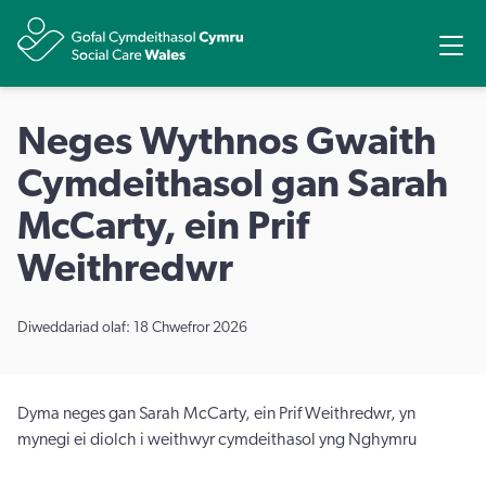
Rhannu
Ope
Neges Wythnos Gwaith
Cymdeithasol gan Sarah
McCarty, ein Prif
Weithredwr
Diweddariad olaf: 18 Chwefror 2026
Dyma neges gan Sarah McCarty, ein Prif Weithredwr, yn
mynegi ei diolch i weithwyr cymdeithasol yng Nghymru