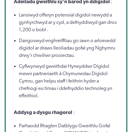
Adeiladu gweithlu sy'n barod yn ddigidol
:
Lansiwyd offeryn potensial digidol newydd a
gynhyrchwyd ar y cyd, a defnyddiwyd gan dros
1,200 o bobl .
Dangoswyd enghreifftiau go iawn o arloesedd
digidol ar draws lleoliadau gofal yng Nghymru
drwy’r chwiliwr prosiectau.
Cyflwynwyd gweithdai Hyrwyddwr Digidol
mewn partneriaeth â Chymunedau Digidol
Cymru, gan helpu staff i feithrin hyder a
chefnogi eu timau i ddefnyddio technoleg yn
effeithiol.
Addysg a dysgu rhagorol
:
Parhaodd Rhaglen Datblygu Gweithlu Gofal