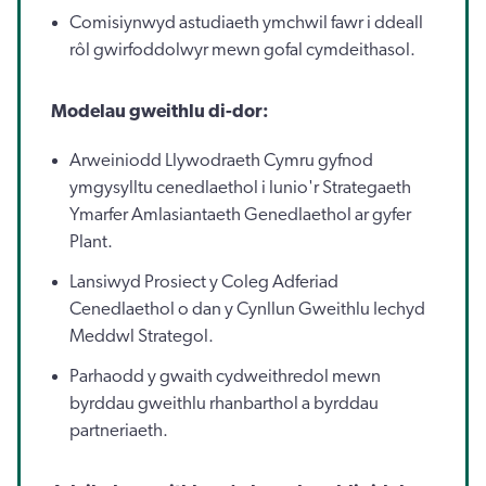
Comisiynwyd astudiaeth ymchwil fawr i ddeall
rôl gwirfoddolwyr mewn gofal cymdeithasol.
Modelau gweithlu di-dor:
Arweiniodd Llywodraeth Cymru gyfnod
ymgysylltu cenedlaethol i lunio'r Strategaeth
Ymarfer Amlasiantaeth Genedlaethol ar gyfer
Plant.
Lansiwyd Prosiect y Coleg Adferiad
Cenedlaethol o dan y Cynllun Gweithlu Iechyd
Meddwl Strategol.
Parhaodd y gwaith cydweithredol mewn
byrddau gweithlu rhanbarthol a byrddau
partneriaeth.