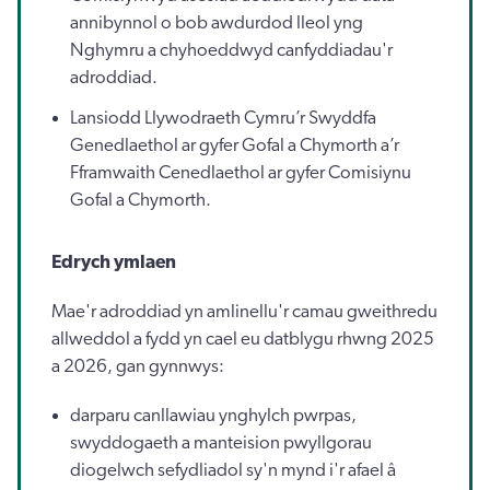
annibynnol o bob awdurdod lleol yng
Nghymru a chyhoeddwyd canfyddiadau'r
adroddiad.
Lansiodd Llywodraeth Cymru’r Swyddfa
Genedlaethol ar gyfer Gofal a Chymorth a’r
Fframwaith Cenedlaethol ar gyfer Comisiynu
Gofal a Chymorth.
Edrych ymlaen
Mae'r adroddiad yn amlinellu'r camau gweithredu
allweddol a fydd yn cael eu datblygu rhwng 2025
a 2026, gan gynnwys:
darparu canllawiau ynghylch pwrpas,
swyddogaeth a manteision pwyllgorau
diogelwch sefydliadol sy'n mynd i'r afael â