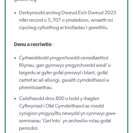
Derbyniodd arolwg Dweud Eich Dweud 2025
nifer record o 5,707 o ymatebion, wnaeth roi
cipolwg cyfoethog ar brofiadau’r gweithlu.
Denu a recriwtio
:
Cyrhaeddodd ymgyrchoedd cenedlaethol
filiynau, gan gynnwys ymgyrchoedd wedi'u
targedu ar gyfer gofal preswyl i blant, gofal
cartref ac ail-alluogi, gwaith cymdeithasol a
phrentisiaethau.
Cwblhaodd dros 800 o bobl y rhaglen
Cyflwyniad i Ofal Cymdeithasol ac roedd
cynigion ymgysylltu newydd yn cynnwys gwe-
seminarau 'Get Into' yn archwilio rolau gofal
penodol.