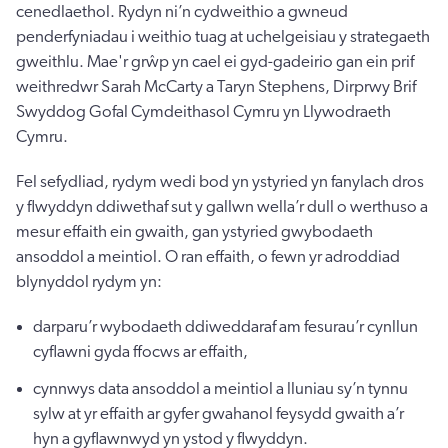
cenedlaethol. Rydyn ni’n cydweithio a gwneud
penderfyniadau i weithio tuag at uchelgeisiau y strategaeth
gweithlu. Mae'r grŵp yn cael ei gyd-gadeirio gan ein prif
weithredwr Sarah McCarty a Taryn Stephens, Dirprwy Brif
Swyddog Gofal Cymdeithasol Cymru yn Llywodraeth
Cymru.
Fel sefydliad, rydym wedi bod yn ystyried yn fanylach dros
y flwyddyn ddiwethaf sut y gallwn wella’r dull o werthuso a
mesur effaith ein gwaith, gan ystyried gwybodaeth
ansoddol a meintiol. O ran effaith, o fewn yr adroddiad
blynyddol rydym yn:
darparu’r wybodaeth ddiweddaraf am fesurau’r cynllun
cyflawni gyda ffocws ar effaith,
cynnwys data ansoddol a meintiol a lluniau sy’n tynnu
sylw at yr effaith ar gyfer gwahanol feysydd gwaith a’r
hyn a gyflawnwyd yn ystod y flwyddyn.