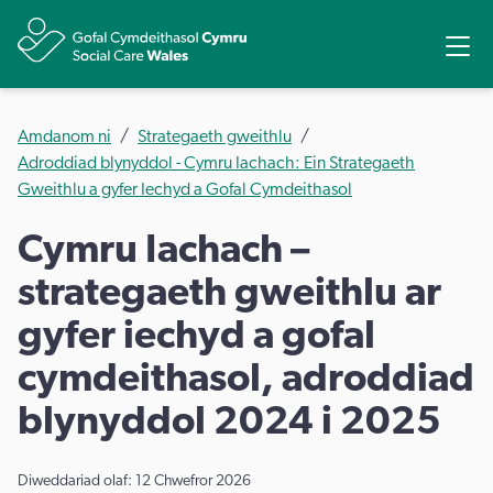
Rhannu
Ope
Amdanom ni
Strategaeth gweithlu
Adroddiad blynyddol - Cymru Iachach: Ein Strategaeth
Gweithlu a gyfer Iechyd a Gofal Cymdeithasol
Cymru Iachach –
strategaeth gweithlu ar
gyfer iechyd a gofal
cymdeithasol, adroddiad
blynyddol 2024 i 2025
Diweddariad olaf: 12 Chwefror 2026