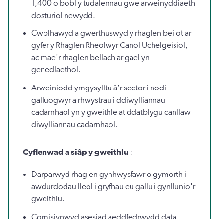
1,400 o bobl y tudalennau gwe arweinyddiaeth
dosturiol newydd.
Cwblhawyd a gwerthuswyd y rhaglen beilot ar
gyfer y Rhaglen Rheolwyr Canol Uchelgeisiol,
ac mae'r rhaglen bellach ar gael yn
genedlaethol.
Arweiniodd ymgysylltu â'r sector i nodi
galluogwyr a rhwystrau i ddiwylliannau
cadarnhaol yn y gweithle at ddatblygu canllaw
diwylliannau cadarnhaol.
Cyflenwad a siâp y gweithlu
:
Darparwyd rhaglen gynhwysfawr o gymorth i
awdurdodau lleol i gryfhau eu gallu i gynllunio'r
gweithlu.
Comisiynwyd asesiad aeddfedrwydd data