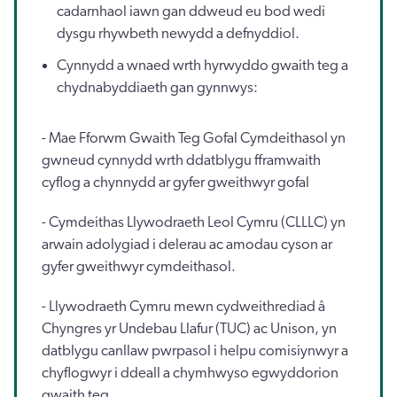
cadarnhaol iawn gan ddweud eu bod wedi
dysgu rhywbeth newydd a defnyddiol.
Cynnydd a wnaed wrth hyrwyddo gwaith teg a
chydnabyddiaeth gan gynnwys:
- Mae Fforwm Gwaith Teg Gofal Cymdeithasol yn
gwneud cynnydd wrth ddatblygu fframwaith
cyflog a chynnydd ar gyfer gweithwyr gofal
- Cymdeithas Llywodraeth Leol Cymru (CLLLC) yn
arwain adolygiad i delerau ac amodau cyson ar
gyfer gweithwyr cymdeithasol.
- Llywodraeth Cymru mewn cydweithrediad â
Chyngres yr Undebau Llafur (TUC) ac Unison, yn
datblygu canllaw pwrpasol i helpu comisiynwyr a
chyflogwyr i ddeall a chymhwyso egwyddorion
gwaith teg