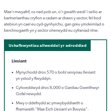
Mae’r mwyafrif, os nad pob un, o’r gwaith wedi’i seilio ar
bartneriaethau cryfion a cadarn ar draws y sector, fel bod
atebion yn cael eu cyd-gynhyrchu, gan greu ymdeimlad o
berchnogaeth yn y sector oherwydd eu cyfraniad nhw.
Uchafbwyntiau allweddol yr adroddiad
Llesiant
Mynychodd dros 570 o bobl sesiynau llesiant
yn ystod y flwyddyn.
Cyhoeddwyd dros 8,000 o Gardiau Gweithwyr
Gofal newydd.
Mwy o ddefnydd ac ymwybyddiaeth o
fframwaith “Mae Eich Llesiant yn Bwysig”.