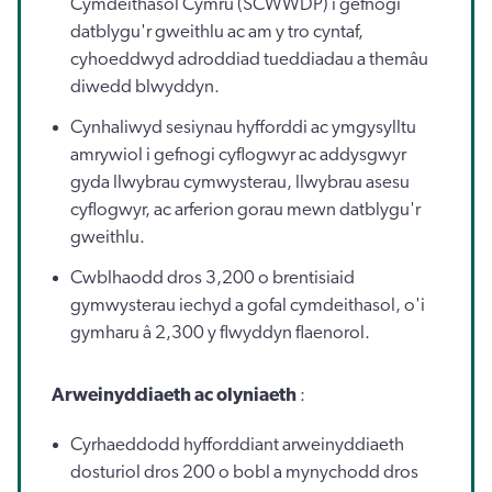
Cymdeithasol Cymru (SCWWDP) i gefnogi
datblygu'r gweithlu ac am y tro cyntaf,
cyhoeddwyd adroddiad tueddiadau a themâu
diwedd blwyddyn.
Cynhaliwyd sesiynau hyfforddi ac ymgysylltu
amrywiol i gefnogi cyflogwyr ac addysgwyr
gyda llwybrau cymwysterau, llwybrau asesu
cyflogwyr, ac arferion gorau mewn datblygu'r
gweithlu.
Cwblhaodd dros 3,200 o brentisiaid
gymwysterau iechyd a gofal cymdeithasol, o'i
gymharu â 2,300 y flwyddyn flaenorol.
Arweinyddiaeth ac olyniaeth
:
Cyrhaeddodd hyfforddiant arweinyddiaeth
dosturiol dros 200 o bobl a mynychodd dros