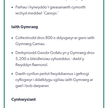
Parhau i hyrwyddo’r gwasanaeth cymorth
iechyd meddwl ‘Canopi.’
Iaith Gymraeg
Cofrestrodd dros 800 o ddysgwyr ar gwrs iaith
Gymraeg Camau.
Derbyniodd Gwobr Gofalu yn y Gymraeg dros
5,200 o bleidleisiau cyhoeddus - dwbl y
flwyddyn flaenorol.
Daeth cynllun peilot llwyddiannus i gefnogi
cyflogwyr i ddatblygu sgiliau iaith Gymraeg ar
gael i bob darparwr.
Cynhwysiant