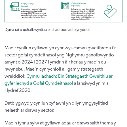
Dyma rai o uchafbwyntiau ein hadroddiad blynyddol.
Mae’r cynllun cyflawni yn cynnwys camau gweithredu i’r
sector gofal cymdeithasol yng Nghymru ganolbwyntio
arnynt o 2024 i 2027 i ymdrin â'r heriau y mae'n eu
hwynebu. Mae'n cynrychioli ail gam y strategaeth
wreiddiol:
Cymru Iachach: Ein Strategaeth Gweithlu ar
gyfer Iechyd a Gofal Cymdeithasol
a lansiwyd yn mis
Hydref 2020.
Datblygwyd y cynllun cyflawni yn dilyn ymgysylltiad
helaeth ar draws y sector.
Mae’n tynnu sylw at gyflawniadau ar draws saith thema y