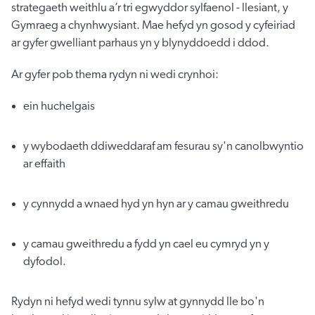
strategaeth weithlu a’r tri egwyddor sylfaenol - llesiant, y
Gymraeg a chynhwysiant. Mae hefyd yn gosod y cyfeiriad
ar gyfer gwelliant parhaus yn y blynyddoedd i ddod.
Ar gyfer pob thema rydyn ni wedi crynhoi:
ein huchelgais
y wybodaeth ddiweddaraf am fesurau sy'n canolbwyntio
ar effaith
y cynnydd a wnaed hyd yn hyn ar y camau gweithredu
y camau gweithredu a fydd yn cael eu cymryd yn y
dyfodol.
Rydyn ni hefyd wedi tynnu sylw at gynnydd lle bo'n