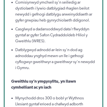
Comisiynwyd ymchwil sy'n seiliedig ar
dystiolaeth i lywio datblygiad rhaglen beilot
newydd i gefnogi datblygu arweinyddiaeth ar
gyfer grwpiau heb gynrychiolaeth ddigonol.
Casglwyd a dadansoddwyd data’r flwyddyn
gyntaf ar gyfer Safon Cydraddoldeb Hiliol y
Gweithlu (WRES).
Datblygwyd adnodd ar-lein sy'n dod ag
adnoddau ynghyd mewn un lle i gefnogi
cyflogwyr gweithwyr a gweithwyr sy'n newydd
i Gymru.
Gweithlu sy’n ymgysylltu, yn llawn
cymhelliant ac yn iach
Mynychodd dros 300 o bobl yr Wythnos
Llesiant gyntaf erioed a chafwyd adborth