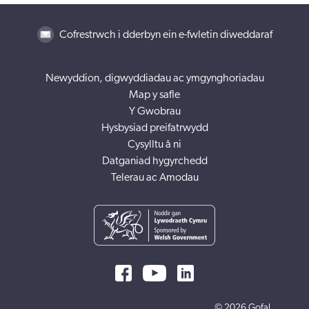
Cofrestrwch i dderbyn ein e-fwletin diweddaraf
Newyddion, digwyddiadau ac ymgynghoriadau
Map y safle
Y Gwobrau
Hysbysiad preifatrwydd
Cysylltu â ni
Datganiad hygyrchedd
Telerau ac Amodau
© 2026 Gofal