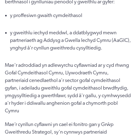
berthnasol i gynlluniau penodol y gweithlu ar gyfer:
y proffesiwn gwaith cymdeithasol
y gweithlu iechyd meddwl, a ddatblygwyd mewn
partneriaeth ag Addysg a Gwella Iechyd Cymru (AaGIC),
ynghyd â'r cynllun gweithredu cysylltiedig.
Mae'r adroddiad yn adlewyrchu cyflawniad ar y cyd rhwng
Gofal Cymdeithasol Cymru, Llywodraeth Cymru,
partneriaid cenedlaethol a'r sector gofal cymdeithasol
gyfan, i adeiladu gweithlu gofal cymdeithasol brwdfrydig,
ymgysylltiedig a gwerthfawr, sydd â'r gallu, y cymhwysedd
a'r hyder i ddiwallu anghenion gofal a chymorth pobl
Cymru
Mae’r cynllun cyflawni yn cael ei fonitro gan y Grŵp
Gweithredu Strategol, sy'n cynnwys partneriaid