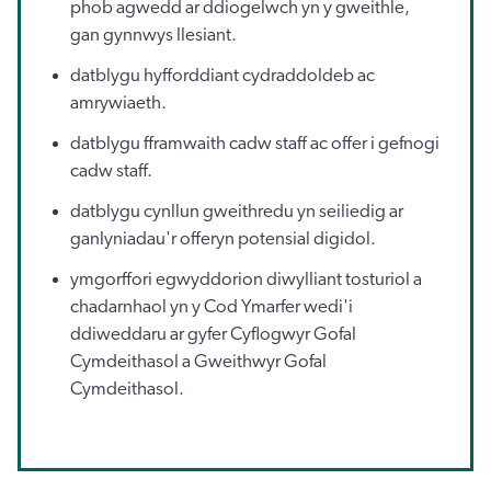
phob agwedd ar ddiogelwch yn y gweithle,
gan gynnwys llesiant.
datblygu hyfforddiant cydraddoldeb ac
amrywiaeth.
datblygu fframwaith cadw staff ac offer i gefnogi
cadw staff.
datblygu cynllun gweithredu yn seiliedig ar
ganlyniadau'r offeryn potensial digidol.
ymgorffori egwyddorion diwylliant tosturiol a
chadarnhaol yn y Cod Ymarfer wedi'i
ddiweddaru ar gyfer Cyflogwyr Gofal
Cymdeithasol a Gweithwyr Gofal
Cymdeithasol.